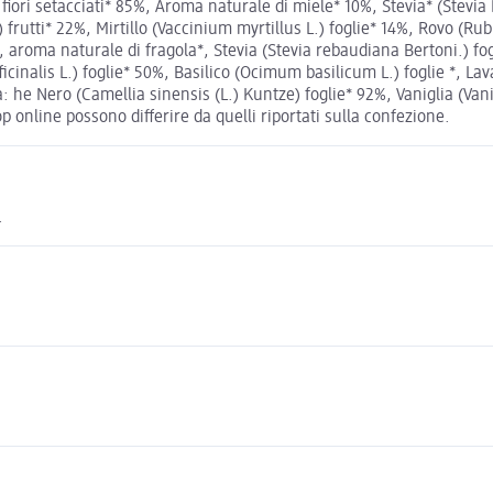
iori setacciati* 85%, Aroma naturale di miele* 10%, Stevia* (Stevia 
 frutti* 22%, Mirtillo (Vaccinium myrtillus L.) foglie* 14%, Rovo (Rub
roma naturale di fragola*, Stevia (Stevia rebaudiana Bertoni.) fogl
officinalis L.) foglie* 50%, Basilico (Ocimum basilicum L.) foglie *, L
 he Nero (Camellia sinensis (L.) Kuntze) foglie* 92%, Vaniglia (Vani
op online possono differire da quelli riportati sulla confezione.
.