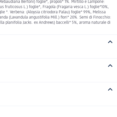
Rebaudiana Bertoni) foglie*, propoli* 1%. Mirtillo e Lampone:
us fruticosus L.) foglie*, Fragola (Fragaria vesca L.) foglie*10%,
ie *. Verbena: (Aloysia citriodora Palau) foglie* 99%, Melissa
avanda (Lavandula angustifolia Mill.) fiori* 20%. Semi di Finocchio:
lla planifolia Jacks. ex Andrews) baccelli* 5%, aroma naturale di