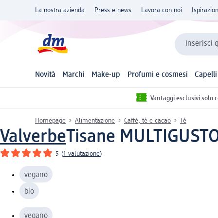
La nostra azienda
Press e news
Lavora con noi
Ispirazio
Inserisci 
Novità
Marchi
Make-up
Profumi e cosmesi
Capelli
Vantaggi esclusivi solo 
Homepage
Alimentazione
Caffè, tè e cacao
Tè
Valverbe
Tisane MULTIGUSTO 
5
(
1 valutazione
)
vegano
bio
vegano