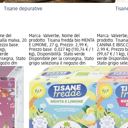
Tisane depurative
Tisane
me del
Marca: Valverbe; Nome del
Marca: Valverbe
 alla malva, 20
prodotto: Tisana fredda bio MENTA
prodotto: Tisan
rezzo base:
E LIMONE, 27 g; Prezzo: 2,99 €;
CANINA E IBISCO
kg);
Prezzo base: 0,027 kg (110,74 € / 1
2,99 €; Prezzo b
verde
kg); Disponibilità: Stato verde
(99,67 € / 1 kg);
onsegna, Stato
Disponibile per la consegna, Stato
verde Disponibil
negozio dm
grigio seleziona il negozio dm
Stato grigio sel