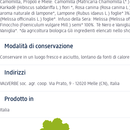
Camomilla, Propoli e Miele: Camomilla (Matricaria Chamomilla L*.) f
Karkadè (Hibiscus sabdariffa L.) fiori *, Rosa canina (Rosa canina L.)
aroma naturale di lampone*, Lampone (Rubus idaeus L.) foglie* 3%, a
(Melissa officinalis L.) foglie*. Infuso della Sera: Melissa (Melissa 
Finocchio (Foeniculum vulgare Mill.) semi* 100%. Tè Nero e Vaniglia:
Vaniglia*. *da agricoltura biologica Gli ingredienti elencati nello sh
Modalità di conservazione
Conservare in un luogo fresco e asciutto, lontano da fonti di calore
Indirizzi
VALVERBE soc. agr. coop. Via Prato, 9 - 12020 Melle (CN), Italia
Prodotto in
Italia