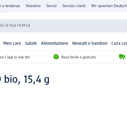
ni e tendenze
Volantino
Servizi
Servizio clienti
Wir sprechen Deutsch
qui la tua ricerca
Men care
Salute
Alimentazione
Neonati e bambini
Cura ca
con l'app la mia dm
Reso facile e gratuito
bio, 15,4 g