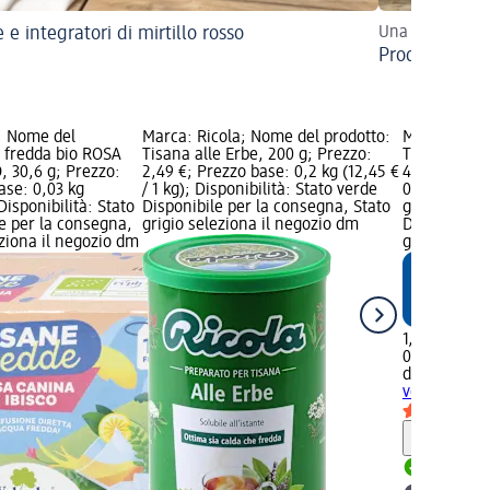
 e integratori di mirtillo rosso
Una ricarica di
Prodotti allo
; Nome del
Marca: Ricola; Nome del prodotto:
Marca: dmBi
a fredda bio ROSA
Tisana alle Erbe, 200 g; Prezzo:
Tisana bio 
, 30,6 g; Prezzo:
2,49 €; Prezzo base: 0,2 kg (12,45 €
40 g; Prezzo
ase: 0,03 kg
/ 1 kg); Disponibilità: Stato verde
0,04 kg (49,
 Disponibilità: Stato
Disponibile per la consegna, Stato
grafica; Dis
e per la consegna,
grigio seleziona il negozio dm
Disponibile
eziona il negozio dm
grigio selez
1,99 €
0,04 kg (49,
dmBio
Tisan
verbena, 40
Informaz
Disponib