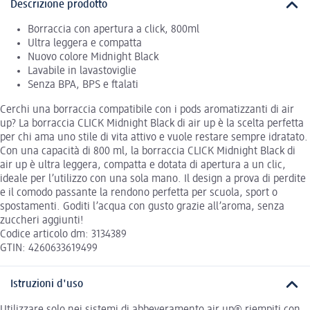
Descrizione prodotto
Borraccia con apertura a click, 800ml
Ultra leggera e compatta
Nuovo colore Midnight Black
Lavabile in lavastoviglie
Senza BPA, BPS e ftalati
Cerchi una borraccia compatibile con i pods aromatizzanti di air
up? La borraccia CLICK Midnight Black di air up è la scelta perfetta
per chi ama uno stile di vita attivo e vuole restare sempre idratato.
Con una capacità di 800 ml, la borraccia CLICK Midnight Black di
air up è ultra leggera, compatta e dotata di apertura a un clic,
ideale per l’utilizzo con una sola mano. Il design a prova di perdite
e il comodo passante la rendono perfetta per scuola, sport o
spostamenti. Goditi l’acqua con gusto grazie all’aroma, senza
zuccheri aggiunti!
Codice articolo dm: 3134389
GTIN: 4260633619499
Istruzioni d'uso
Utilizzare solo nei sistemi di abbeveramento air up® riempiti con