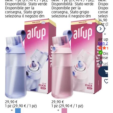
base: 1 pz (29,90 € / 1 pz);
base: 1 pz (29,90 € / 1 pz);
base: 1 p
Disponibilità: Stato verde
Disponibilità: Stato verde
Disponibi
Disponibile per la
Disponibile per la
Disponibi
consegna, Stato grigio
consegna, Stato grigio
consegna
seleziona il negozio dm
seleziona il negozio dm
selezion
34,90 €
1 pz (34,
air up
Bor
Gen 2, 6
Dispon
consegn
selez
29,90 €
29,90 €
1 pz (29,90 € / 1 pz)
1 pz (29,90 € / 1 pz)