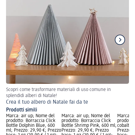
Scopri come trasformare materiali di uso comune in
Tru
splendidi alberi di Natale!
im
Crea il tuo albero di Natale fai da te
Sc
Prodotti simili
Marca: air up; Nome del
Marca: air up; Nome del
Marca: a
prodotto: Borraccia Click
prodotto: Borraccia Click
prodotto
Bottle Dolphin Blue, 600
Bottle Shrimp Pink, 600 ml;
cobalto 
ml; Prezzo: 29,90 €; Prezzo
Prezzo: 29,90 €; Prezzo
Prezzo: 