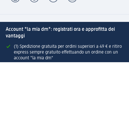
Account "la mia dm": registrati ora e approfitta dei
vantaggi
(1) Spedizione gratuita per ordini superiori a 49 € e ritiro
express sempre gratuito effettuando un ordine con un
account "la mia dm"
Reso facile e veloce
Offerte e suggerimenti su misura per te
Crea il tuo account "la mia dm"
Aiuto e contatti