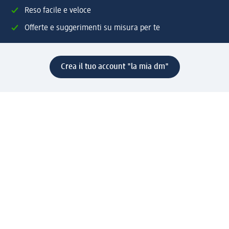
Reso facile e veloce
Offerte e suggerimenti su misura per te
Crea il tuo account "la mia dm"
Aiuto e contatti
Servizi
Servizio clienti
Spedizione e consegna
Reso e rimborso
L'azienda
La nostra azienda
Corporate Responsibility
Lavora con noi
Press e news
Espansione
Un mondo di prodotti