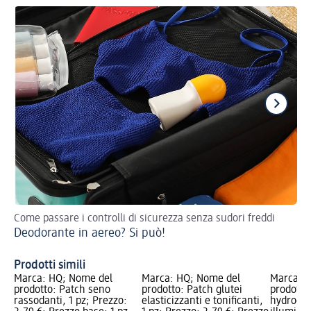
Come passare i controlli di sicurezza senza sudori freddi
Sco
Deodorante in aereo? Si può!
na
Ol
Prodotti simili
Marca: HQ; Nome del
Marca: HQ; Nome del
Marca: 
prodotto: Patch seno
prodotto: Patch glutei
prodotto
rassodanti, 1 pz; Prezzo:
elasticizzanti e tonificanti,
hydrogel 