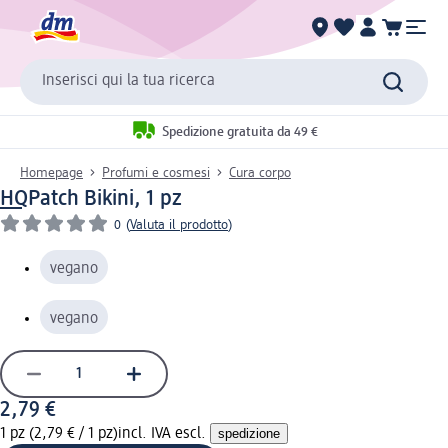
Inserisci qui la tua ricerca
Spedizione gratuita da 49 €
Homepage
Profumi e cosmesi
Cura corpo
HQ
Patch Bikini, 1 pz
0
(
Valuta il prodotto
)
vegano
vegano
2,79 €
1 pz (2,79 € / 1 pz)
incl. IVA escl.
spedizione