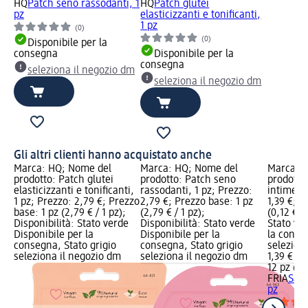
HQ
Patch seno rassodanti, 1
HQ
Patch glutei
pz
elasticizzanti e tonificanti,
1 pz
(0)
(0)
Disponibile per la
consegna
Disponibile per la
consegna
seleziona il negozio dm
seleziona il negozio dm
Gli altri clienti hanno acquistato anche
Marca: HQ; Nome del
Marca: HQ; Nome del
Marca: F
prodotto: Patch glutei
prodotto: Patch seno
prodotto:
elasticizzanti e tonificanti,
rassodanti, 1 pz; Prezzo:
intime, 1
1 pz; Prezzo: 2,79 €; Prezzo
2,79 €; Prezzo base: 1 pz
1,39 €; P
base: 1 pz (2,79 € / 1 pz);
(2,79 € / 1 pz);
(0,12 € /
Disponibilità: Stato verde
Disponibilità: Stato verde
Stato ve
Disponibile per la
Disponibile per la
la conse
consegna, Stato grigio
consegna, Stato grigio
selezion
seleziona il negozio dm
seleziona il negozio dm
1,39 €
12 pz (0,1
FRIA
Salv
pz