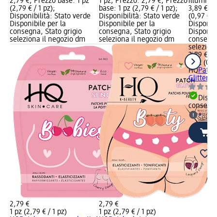
2,79 €; Prezzo base: 1 pz
1 pz; Prezzo: 2,79 €; Prezzo
illuminan
(2,79 € / 1 pz);
base: 1 pz (2,79 € / 1 pz);
3,89 €; 
Disponibilità: Stato verde
Disponibilità: Stato verde
(0,97 € / 
Disponibile per la
Disponibile per la
Disponibi
consegna, Stato grigio
consegna, Stato grigio
Disponibi
seleziona il negozio dm
seleziona il negozio dm
consegna
selezion
3,89 €
4 pz (0,9
HQ
Patch
Glitter i
Dispon
consegn
selez
2,79 €
2,79 €
1 pz (2,79 € / 1 pz)
1 pz (2,79 € / 1 pz)