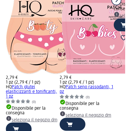
Dispon
consegn
selez
2,79 €
2,79 €
1 pz (2,79 € / 1 pz)
1 pz (2,79 € / 1 pz)
HQ
Patch glutei
HQ
Patch seno rassodanti, 1
elasticizzanti e tonificanti,
pz
1 pz
(0)
(0)
Disponibile per la
Disponibile per la
consegna
consegna
seleziona il negozio dm
seleziona il negozio dm