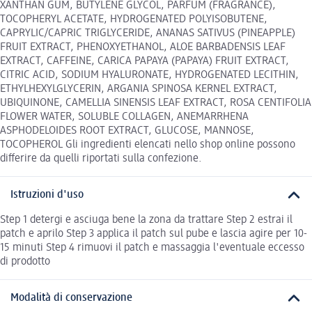
XANTHAN GUM, BUTYLENE GLYCOL, PARFUM (FRAGRANCE),
TOCOPHERYL ACETATE, HYDROGENATED POLYISOBUTENE,
CAPRYLIC/CAPRIC TRIGLYCERIDE, ANANAS SATIVUS (PINEAPPLE)
FRUIT EXTRACT, PHENOXYETHANOL, ALOE BARBADENSIS LEAF
EXTRACT, CAFFEINE, CARICA PAPAYA (PAPAYA) FRUIT EXTRACT,
CITRIC ACID, SODIUM HYALURONATE, HYDROGENATED LECITHIN,
ETHYLHEXYLGLYCERIN, ARGANIA SPINOSA KERNEL EXTRACT,
UBIQUINONE, CAMELLIA SINENSIS LEAF EXTRACT, ROSA CENTIFOLIA
FLOWER WATER, SOLUBLE COLLAGEN, ANEMARRHENA
ASPHODELOIDES ROOT EXTRACT, GLUCOSE, MANNOSE,
TOCOPHEROL Gli ingredienti elencati nello shop online possono
differire da quelli riportati sulla confezione.
Istruzioni d'uso
Step 1 detergi e asciuga bene la zona da trattare Step 2 estrai il
patch e aprilo Step 3 applica il patch sul pube e lascia agire per 10-
15 minuti Step 4 rimuovi il patch e massaggia l'eventuale eccesso
di prodotto
Modalità di conservazione