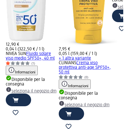
consegn
selez
12,90 €
0,04 l (322,50 € / 1 l)
7,95 €
NIVEA SUN
Fluido solare
0,05 l (159,00 € / 1 l)
viso medio SPF50+, 40 ml
+ 1 altra variante
CLINIANS
Crema viso
(1)
protettiva anti-age SPF50+,
Informazioni
50 ml
(0)
Disponibile per la
consegna
Informazioni
seleziona il negozio dm
Disponibile per la
consegna
seleziona il negozio dm