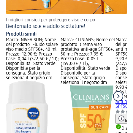
I migliori consigli per proteggere viso e corpo
Ec
Bentornato sole e addio scottature!
Cr
Prodotti simili
Marca: NIVEA SUN; Nome
Marca: CLINIANS; Nome del
Marca: 
del prodotto: Fluido solare
prodotto: Crema viso
del prodo
viso medio SPF50+, 40 ml;
protettiva anti-age SPF50+,
anti macc
Prezzo: 12,90 €; Prezzo
50 ml; Prezzo: 7,95 €;
SPF50+, 
base: 0,04 l (322,50 € / 1 l);
Prezzo base: 0,05 l
9,90 €; P
Disponibilità: Stato verde
(159,00 € / 1 l);
(247,50 € 
Disponibile per la
Disponibilità: Stato verde
Disponibi
consegna, Stato grigio
Disponibile per la
Disponibi
seleziona il negozio dm
consegna, Stato grigio
consegna
seleziona il negozio dm
selezion
9,90 €
0,04 l (24
DERMOL
anti macc
SPF50+, 
Info
Dispon