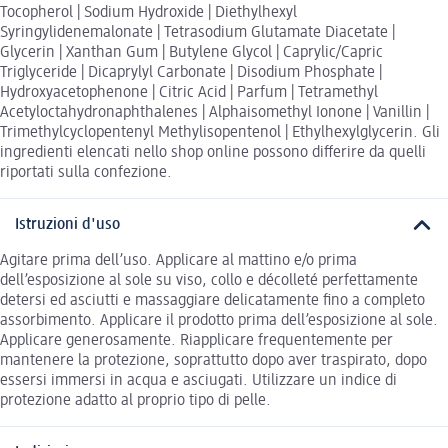
Tocopherol | Sodium Hydroxide | Diethylhexyl
Syringylidenemalonate | Tetrasodium Glutamate Diacetate |
Glycerin | Xanthan Gum | Butylene Glycol | Caprylic/Capric
Triglyceride | Dicaprylyl Carbonate | Disodium Phosphate |
Hydroxyacetophenone | Citric Acid | Parfum | Tetramethyl
Acetyloctahydronaphthalenes | Alphaisomethyl Ionone | Vanillin |
Trimethylcyclopentenyl Methylisopentenol | Ethylhexylglycerin. Gli
ingredienti elencati nello shop online possono differire da quelli
riportati sulla confezione.
Istruzioni d'uso
Agitare prima dell’uso. Applicare al mattino e/o prima
dell’esposizione al sole su viso, collo e décolleté perfettamente
detersi ed asciutti e massaggiare delicatamente fino a completo
assorbimento. Applicare il prodotto prima dell’esposizione al sole.
Applicare generosamente. Riapplicare frequentemente per
mantenere la protezione, soprattutto dopo aver traspirato, dopo
essersi immersi in acqua e asciugati. Utilizzare un indice di
protezione adatto al proprio tipo di pelle.