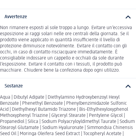
Avvertenze
Non rimanere esposti al sole troppo a lungo. Evitare un’eccessiva
esposizione ai raggi solari nelle ore centrali della giornata. Se il
prodotto viene applicato in quantità insufficiente il livello di
protezione diminuisce notevolmente. Evitare il contatto con gli
occhi, in caso di contatto risciacquare immediatamente. È
consigliabile indossare un cappello e occhiali da sole durante
l’esposizione. Evitare il contatto con i tessuti, il prodotto può
macchiare. Chiudere bene la confeziona dopo ogni utilizzo.
Sostanze
Aqua | Dibutyl Adipate | Diethylamino Hydroxybenzoyl Hexyl
Benzoate | Phenethyl Benzoate | Phenylbenzimidazole Sulfonic
Acid | Diethylhexyl Butamido Triazone | Bis-Ethylhexyloxyphenol
Methoxyphenyl Triazine | Glyceryl Stearate | Pentylene Glycol |
Propanediol | Silica | Sodium Polyacryloyldimethyl Taurate | Sodium
Stearoyl Glutamate | Sodium Hyaluronate | Simmondsia Chinensis
Seed Oil | Moringa Oleifera Seed Extract | Tocopheryl Acetate |