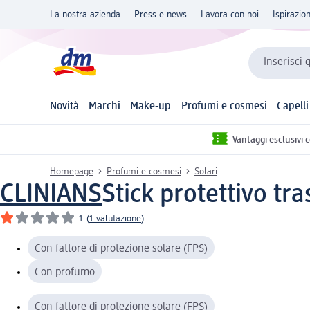
La nostra azienda
Press e news
Lavora con noi
Ispirazio
Inserisci 
Novità
Marchi
Make-up
Profumi e cosmesi
Capelli
Vantaggi esclusivi 
Homepage
Profumi e cosmesi
Solari
CLINIANS
Stick protettivo tr
1
(
1 valutazione
)
Con fattore di protezione solare (FPS)
Con profumo
Con fattore di protezione solare (FPS)