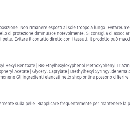
sposizione. Non rimanere esposti al sole troppo a lungo. Evitareun’ec
livello di protezione diminuisce notevolmente. Si consiglia di associ
pelle. Evitare il contatto diretto con i tessuti, il prodotto può macc
yl Hexyl Benzoate | Bis-Ethylhexyloxyphenol Methoxyphenyl Triazine 
pheryl Acetate | Glyceryl Caprylate | Diethylhexyl Syringylidenemal
Limonene Gli ingredienti elencati nello shop online possono differire 
emente sulla pelle. Riapplicare frequentemente per mantenere la pr