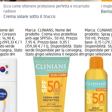
Ecco come ottenere protezione perfetta e incarnato
I migl
radioso
Bento
Crema solare sotto il trucco
Nome del
Marca: CLINIANS; Nome del
Marca: CLINIAN
re Coreano
prodotto: Crema viso protettiva
prodotto: Spray 
: 14,90 €;
anti-age SPF50+, 50 ml; Prezzo:
150 ml; Prezzo: 
 (993,33 € / 1
7,95 €; Prezzo base: 0,05 l
base: 0,15 l (79,3
tato verde
(159,00 € / 1 l); Disponibilità: Stato
Disponibilità: S
onsegna, Stato
verde Disponibile per la consegna,
Disponibile per 
negozio dm
Stato grigio seleziona il negozio dm
grigio seleziona