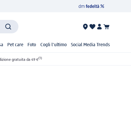
sa
Pet care
Foto
Cogli l'ultimo
Social Media Trends
(1)
izione gratuita da 49 €