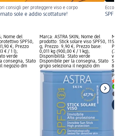
iori consigli per proteggere viso e corpo
Ecco come prot
rnato sole e addio scottature!
SPF: fattore 
S; Nome del
Marca: ASTRA SKIN; Nome del
Marca: PREP
protettivo SPF50,
prodotto: Stick solare viso SPF50, 11
Stick protet
11,90 €; Prezzo
g; Prezzo: 9,90 €; Prezzo base:
Prezzo: 8,99
3 € / 1 l);
0,011 kg (900,00 € / 1 kg);
(749,17 € / 1
tato verde
Disponibilità: Stato verde
verde Dispo
la consegna, Stato
Disponibile per la consegna, Stato
Stato grigio
 il negozio dm
grigio seleziona il negozio dm
8,99 €
0,012 l (749,
PREP
Stick 
Disponib
selezion