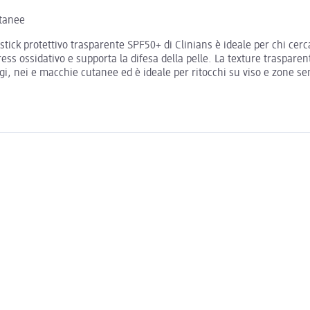
utanee
 stick protettivo trasparente SPF50+ di Clinians è ideale per chi cer
ress ossidativo e supporta la difesa della pelle. La texture traspar
 nei e macchie cutanee ed è ideale per ritocchi su viso e zone sensi
!