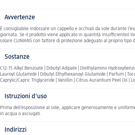
Avvertenze
È consigliabile indossare un cappello e occhiali da sole durante l’e
giornata. Se il prodotto viene applicato in quantità insufficienteil 
solare CLINIANS con fattore di protezione adeguato al proprio tipo di 
Sostanze
C12-15 Alkyl Benzoate | Dibutyl Adipate | Diethylamino Hydroxybenzo
Lauroyl Glutamide | Dibutyl Ethylhexanoyl Glutamide | Parfum | Toco
Caprylic/Capric Triglyceride | Vanillin | Citrus Aurantium Peel Oil | 
Istruzioni d'uso
Prima dell’esposizione al sole, applicare generosamente e uniform
in acqua o asciugati.
Indirizzi