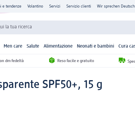
ni e tendenze
Volantino
Servizi
Servizio clienti
Wir sprechen Deutsch
qui la tua ricerca
Men care
Salute
Alimentazione
Neonati e bambini
Cura ca
con dm fedeltà
Reso facile e gratuito
Sped
asparente SPF50+, 15 g