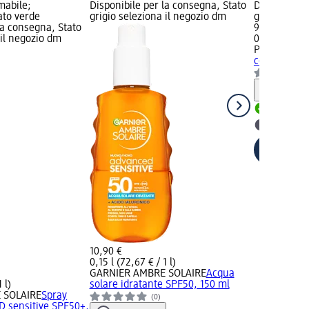
mabile;
Disponibile per la consegna, Stato
Disponibile
tato verde
grigio seleziona il negozio dm
grigio selez
la consegna, Stato
9,90 €
 il negozio dm
0,15 l (66,00 
PREP
Spray 
con Vitamin
Informaz
Disponib
selezion
10,90 €
0,15 l (72,67 € / 1 l)
GARNIER AMBRE SOLAIRE
Acqua
 l)
solare idratante SPF50, 150 ml
 SOLAIRE
Spray
(0)
 sensitive SPF50+,