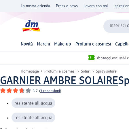
La nostra azienda
Press e news
Lavora con noi
Ispirazio
Inserisci 
Novità
Marchi
Make-up
Profumi e cosmesi
Capelli
Vantaggi esclusivi 
Homepage
Profumi e cosmesi
Solari
Spray solare
GARNIER AMBRE SOLAIRE
Sp
3.7
(
3 recensioni
)
resistente all'acqua
resistente all'acqua