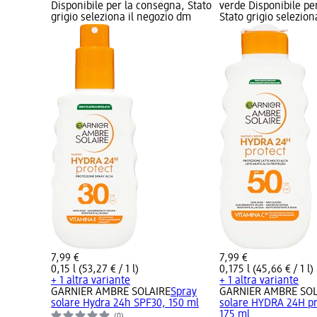
Disponibile per la consegna, Stato
verde Disponibile pe
grigio seleziona il negozio dm
Stato grigio selezio
7,99 €
7,99 €
0,15 l (53,27 € / 1 l)
0,175 l (45,66 € / 1 l)
+ 1 altra variante
+ 1 altra variante
GARNIER AMBRE SOLAIRE
Spray
GARNIER AMBRE SOL
solare Hydra 24h SPF30, 150 ml
solare HYDRA 24H pr
175 ml
(0)