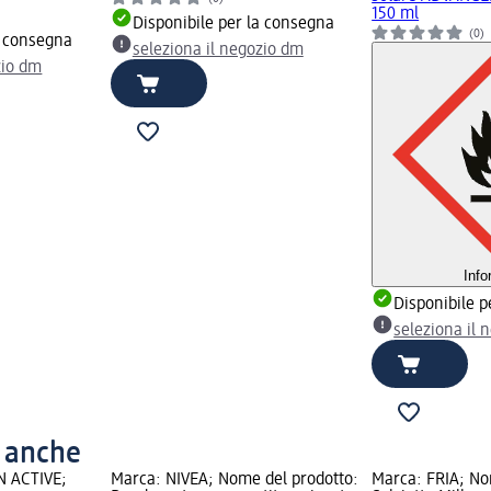
150 ml
Disponibile per la consegna
(0)
a consegna
seleziona il negozio dm
zio dm
Info
Disponibile p
seleziona il 
o anche
N ACTIVE;
Marca: NIVEA; Nome del prodotto:
Marca: FRIA; No