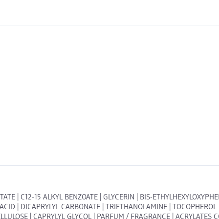
TATE | C12-15 ALKYL BENZOATE | GLYCERIN | BIS-ETHYLHEXYLOXYP
ID | DICAPRYLYL CARBONATE | TRIETHANOLAMINE | TOCOPHEROL |
ELLULOSE | CAPRYLYL GLYCOL | PARFUM / FRAGRANCE | ACRYLATES 