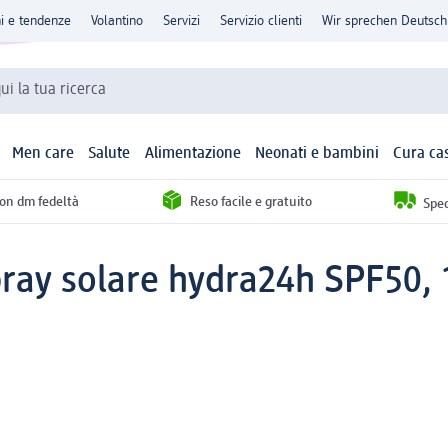
ni e tendenze
Volantino
Servizi
Servizio clienti
Wir sprechen Deutsch
qui la tua ricerca
Men care
Salute
Alimentazione
Neonati e bambini
Cura ca
con dm fedeltà
Reso facile e gratuito
Sped
ray solare hydra24h SPF50, 