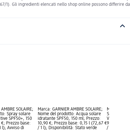
 Gli ingredienti elencati nello shop online possono differire da
 AMBRE SOLAIRE;
Marca: GARNIER AMBRE SOLAIRE;
Marca: PREP
to: Spray solare
Nome del prodotto: Acqua solare
Spray solar
tive SPF50+, 150
idratante SPF50, 150 ml; Prezzo:
Vitamina E 
 €; Prezzo base:
10,90 €; Prezzo base: 0,15 l (72,67 €
9,90 €; Prez
1 l); Avviso di
/ 1 l); Disponibilità: Stato verde
/ 1 l); Dispo