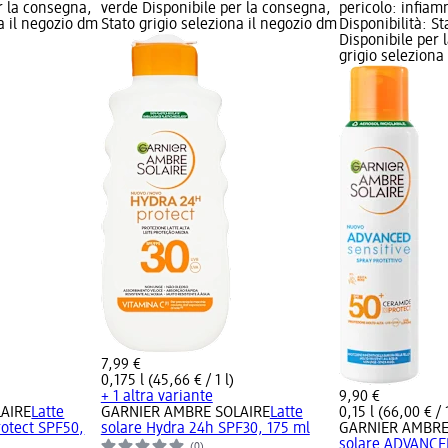
r la consegna,
verde Disponibile per la consegna,
pericolo: infiam
na il negozio dm
Stato grigio seleziona il negozio dm
Disponibilità: S
Disponibile per 
grigio seleziona
7,99 €
0,175 l (45,66 € / 1 l)
+ 1 altra variante
9,90 €
AIRE
Latte
GARNIER AMBRE SOLAIRE
Latte
0,15 l (66,00 € / 1
otect SPF50,
solare Hydra 24h SPF30, 175 ml
GARNIER AMBRE
solare ADVANCED
(0)