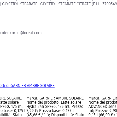
CERYL STEARATE | GLYCERYL STEARATE CITRATE (F.I.L. Z70054967/1).
rnier.corpit@loreal.com
odotti di GARNIER AMBRE SOLAIRE
BRE SOLAIRE;
Marca: GARNIER AMBRE SOLAIRE;
Marca: GARNIER
atte solare
Nome del prodotto: Latte solare
Nome del prodot
PF50, 175 ml;
Hydra 24h SPF30, 175 ml; Prezzo:
ADVANCED sensi
o base: 0,175 l
7,99 €; Prezzo base: 0,175 l
ml; Prezzo: 9,90
ibilità: Stato
(45,66 € / 1 l); Disponibilità: Stato
0,15 l (66,00 € / 