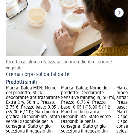
Ricetta casalinga realizzata con ingredienti di origine
Sco
vegetale
We
Crema corpo solida fai da te
Prodotti simili
Marca: Balea MEN; Nome
Marca: Balea; Nome del
Marca: a
del prodotto: Stick
prodotto: Deodorante
prodotto
deodorante antitraspirante
Sensitive minitaglia, 50 ml;
antiarro
Extra Dry, 50 ml; Prezzo:
Prezzo: 0,75 €; Prezzo
Prezzo: 
2,75 €; Prezzo base: 0,05 l
base: 0,05 l (15,00 € / 1 l);
base: 1 p
(55,00 € / 1 l); Marchio dm
Marchio dm grafica;
Marchio 
grafica; Disponibilità: Stato
Disponibilità: Stato verde
Disponibi
verde Disponibile per la
Disponibile per la
Disponibi
consegna, Stato grigio
consegna, Stato grigio
consegna
seleziona il negozio dm
seleziona il negozio dm
selezion