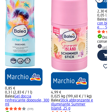
2,30 €
0,05 l (46
Balea
Deo
con bica
e..., 50 
Dispon
consegn
selez
0,85 €
0,3 l (2,83 € / 1 l)
4,99 €
Balea
Gel doccia
0,025 kg (199,60 € / 1 kg)
rinfrescante doposole, 300
Balea
Stick abbronzante e
ml
illuminante Summer
Island, 25 g
(319)