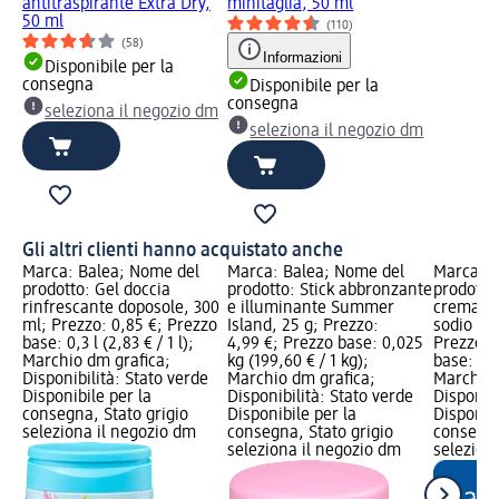
antitraspirante Extra Dry,
minitaglia, 50 ml
50 ml
(110)
(58)
Informazioni
Disponibile per la
consegna
Disponibile per la
consegna
seleziona il negozio dm
seleziona il negozio dm
Gli altri clienti hanno acquistato anche
Marca: Balea; Nome del
Marca: Balea; Nome del
Marca: B
prodotto: Gel doccia
prodotto: Stick abbronzante
prodotto
rinfrescante doposole, 300
e illuminante Summer
crema co
ml; Prezzo: 0,85 €; Prezzo
Island, 25 g; Prezzo:
sodio e z
base: 0,3 l (2,83 € / 1 l);
4,99 €; Prezzo base: 0,025
Prezzo: 
Marchio dm grafica;
kg (199,60 € / 1 kg);
base: 0,0
Disponibilità: Stato verde
Marchio dm grafica;
Marchio 
Disponibile per la
Disponibilità: Stato verde
Disponibi
consegna, Stato grigio
Disponibile per la
Disponibi
seleziona il negozio dm
consegna, Stato grigio
consegna
seleziona il negozio dm
selezion