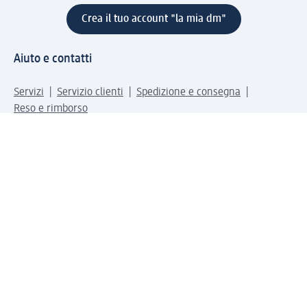
Crea il tuo account "la mia dm"
Aiuto e contatti
Servizi
Servizio clienti
Spedizione e consegna
Reso e rimborso
L'azienda
La nostra azienda
Corporate Responsibility
Lavora con noi
Press e news
Espansione
Un mondo di prodotti
Il mondo dm
Punti vendita
Il nostro Journal
Vivere consapevoli con dm