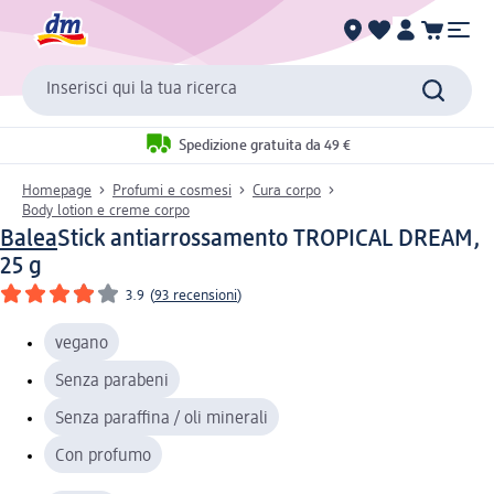
Inserisci qui la tua ricerca
Spedizione gratuita da 49 €
Homepage
Profumi e cosmesi
Cura corpo
Body lotion e creme corpo
Balea
Stick antiarrossamento TROPICAL DREAM,
25 g
3.9
(
93 recensioni
)
vegano
Senza parabeni
Senza paraffina / oli minerali
Con profumo