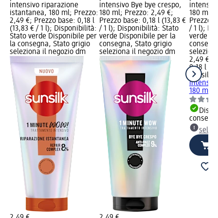
intensivo riparazione
intensivo Bye bye crespo,
intensivo
istantanea, 180 ml; Prezzo:
180 ml; Prezzo: 2,49 €;
180 ml; 
2,49 €; Prezzo base: 0,18 l
Prezzo base: 0,18 l (13,83 €
Prezzo ba
(13,83 € / 1 l); Disponibilità:
/ 1 l); Disponibilità: Stato
/ 1 l); Di
Stato verde Disponibile per
verde Disponibile per la
verde Dis
la consegna, Stato grigio
consegna, Stato grigio
consegna
seleziona il negozio dm
seleziona il negozio dm
selezion
2,49 €
0,18 l (13
sunsilk
T
intensivo
180 ml
Dispon
consegn
selez
2,49 €
2,49 €