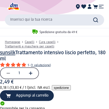
Inserisci qui la tua ricerca
Spedizione gratuita da 49 €
Homepage
Capelli
Cura capelli
Trattamenti e maschere per capelli
sunsilk
Trattamento intensivo liscio perfetto, 180
ml
5
(
1 valutazione
)
2,49 €
0,18 l (13,83 € / 1 l)
incl. IVA escl.
spedizione
Aggiungi al carrello
Disponibile per la consegna