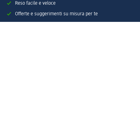
Reso facile e veloce
Offerte e suggerimenti su misura per te
Crea il tuo account "la mia dm"
Aiuto e contatti
Servizi
Servizio clienti
Spedizione e consegna
Reso e rimborso
L'azienda
La nostra azienda
Corporate Responsibility
Lavora con noi
Press e news
Espansione
Un mondo di prodotti
Il mondo dm