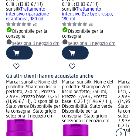
0,18 l (13,83 € / 1 l)
0,18 l (13,83 € / 1 l)
sunsilk
Trattamento
sunsilk
Trattamento
intensivo riparazione
intensivo Bye bye crespo,
istantanea, 180 ml
180 ml
(0)
(0)
Disponibile per la
Disponibile per la
consegna
consegna
seleziona il negozio dm
seleziona il negozio dm
Gli altri clienti hanno acquistato anche
Marca: sunsilk; Nome del
Marca: sunsilk; Nome del
Marca: s
prodotto: Shampoo liscio
prodotto: Shampoo 2in1
prodotto
perfetto, 250 ml; Prezzo:
liscio perfetto, 250 ml;
lisci, 20
2,99 €; Prezzo base: 0,25 l
Prezzo: 2,99 €; Prezzo
2,99 €; P
(11,96 € / 1 l); Disponibilità:
base: 0,25 l (11,96 € / 1 l);
(14,95 € /
Stato verde Disponibile per
Disponibilità: Stato verde
Stato ve
la consegna, Stato grigio
Disponibile per la
la conse
seleziona il negozio dm
consegna, Stato grigio
selezion
seleziona il negozio dm
2,99 €
0,2 l (14,
sunsilk
C
lisci, 20