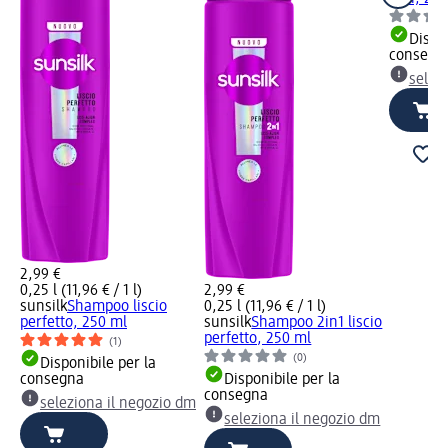
Dispon
consegn
selez
2,99 €
0,25 l (11,96 € / 1 l)
2,99 €
sunsilk
Shampoo liscio
0,25 l (11,96 € / 1 l)
perfetto, 250 ml
sunsilk
Shampoo 2in1 liscio
perfetto, 250 ml
(1)
(0)
Disponibile per la
consegna
Disponibile per la
consegna
seleziona il negozio dm
seleziona il negozio dm