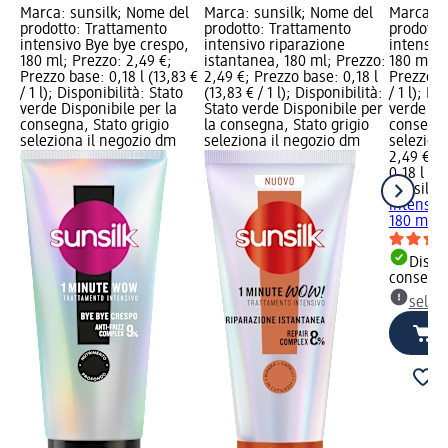
Marca: sunsilk; Nome del
Marca: sunsilk; Nome del
Marca: s
prodotto: Trattamento
prodotto: Trattamento
prodotto
intensivo Bye bye crespo,
intensivo riparazione
intensivo
180 ml; Prezzo: 2,49 €;
istantanea, 180 ml; Prezzo:
180 ml; 
Prezzo base: 0,18 l (13,83 €
2,49 €; Prezzo base: 0,18 l
Prezzo ba
/ 1 l); Disponibilità: Stato
(13,83 € / 1 l); Disponibilità:
/ 1 l); Di
verde Disponibile per la
Stato verde Disponibile per
verde Dis
consegna, Stato grigio
la consegna, Stato grigio
consegna
seleziona il negozio dm
seleziona il negozio dm
selezion
2,49 €
0,18 l (13
sunsilk
T
intensivo
180 ml
Dispon
consegn
selez