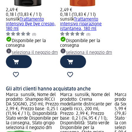
2,49 €
2,49 €
0,18 l (13,83 € / 1 l)
0,18 l (13,83 € / 1 l)
sunsilk
Trattamento
sunsilk
Trattamento
intensivo Bye bye crespo,
intensivo riparazione
180 ml
istantanea, 180 ml
(0)
(0)
Disponibile per la
Disponibile per la
consegna
consegna
seleziona il negozio dm
seleziona il negozio dm
Gli altri clienti hanno acquistato anche
Marca: sunsilk; Nome del
Marca: sunsilk; Nome del
Marca: s
prodotto: Shampoo RICCI
prodotto: Crema
prodotto:
DA SOGNO, 250 ml; Prezzo:
modellante districante per
da Sogno
2,99 €; Prezzo base: 0,25 l
capelli ricci, 200 ml;
5,99 €; P
(11,96 € / 1 l); Disponibilità:
Prezzo: 2,99 €; Prezzo
(79,87 € /
Stato verde Disponibile per
base: 0,2 l (14,95 € / 1 l);
Stato ve
la consegna, Stato grigio
Disponibilità: Stato verde
la conse
seleziona il negozio dm
Disponibile per la
selezion