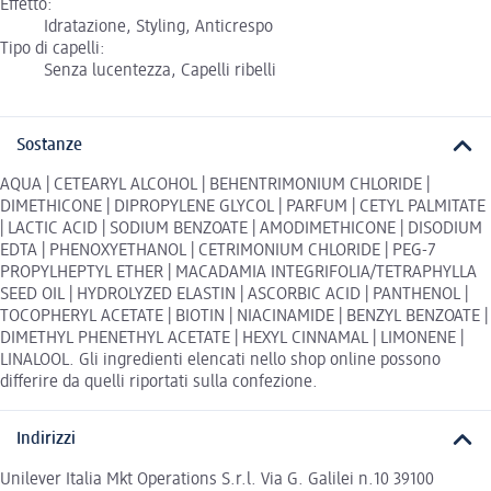
Effetto:
Idratazione, Styling, Anticrespo
Tipo di capelli:
Senza lucentezza, Capelli ribelli
Sostanze
AQUA | CETEARYL ALCOHOL | BEHENTRIMONIUM CHLORIDE |
DIMETHICONE | DIPROPYLENE GLYCOL | PARFUM | CETYL PALMITATE
| LACTIC ACID | SODIUM BENZOATE | AMODIMETHICONE | DISODIUM
EDTA | PHENOXYETHANOL | CETRIMONIUM CHLORIDE | PEG-7
PROPYLHEPTYL ETHER | MACADAMIA INTEGRIFOLIA/TETRAPHYLLA
SEED OIL | HYDROLYZED ELASTIN | ASCORBIC ACID | PANTHENOL |
TOCOPHERYL ACETATE | BIOTIN | NIACINAMIDE | BENZYL BENZOATE |
DIMETHYL PHENETHYL ACETATE | HEXYL CINNAMAL | LIMONENE |
LINALOOL. Gli ingredienti elencati nello shop online possono
differire da quelli riportati sulla confezione.
Indirizzi
Unilever Italia Mkt Operations S.r.l. Via G. Galilei n.10 39100