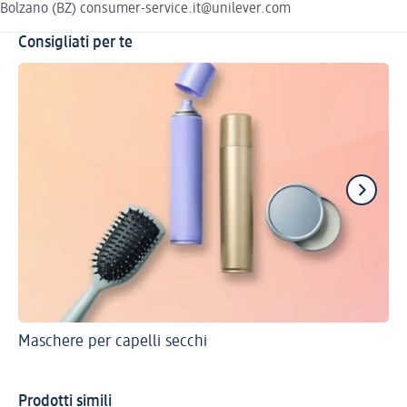
Bolzano (BZ) consumer-service.it@unilever.com
Consigliati per te
Maschere per capelli secchi
Ott
pro
Ca
Prodotti simili