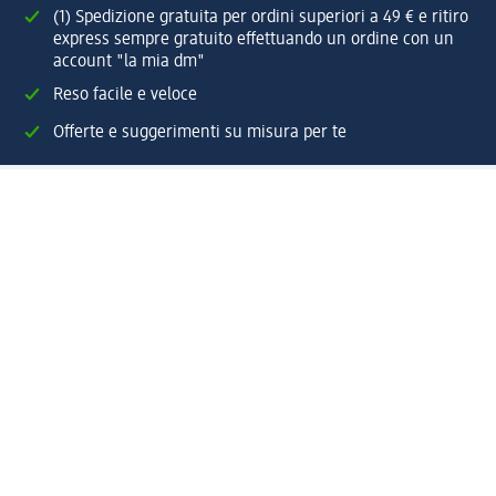
(1) Spedizione gratuita per ordini superiori a 49 € e ritiro
express sempre gratuito effettuando un ordine con un
account "la mia dm"
Reso facile e veloce
Offerte e suggerimenti su misura per te
Crea il tuo account "la mia dm"
Aiuto e contatti
Servizi
Servizio clienti
Spedizione e consegna
Reso e rimborso
L'azienda
La nostra azienda
Corporate Responsibility