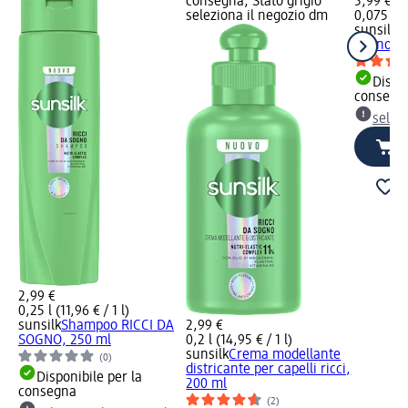
consegna, Stato grigio
5,99 €
seleziona il negozio dm
0,075 l (7
sunsilk
O
Sogno, 7
Dispon
consegn
selez
2,99 €
0,25 l (11,96 € / 1 l)
sunsilk
Shampoo RICCI DA
2,99 €
SOGNO, 250 ml
0,2 l (14,95 € / 1 l)
sunsilk
Crema modellante
(0)
districante per capelli ricci,
Disponibile per la
200 ml
consegna
(2)