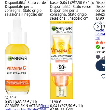
Disponibilità: Stato verde
base: 0,04 l (297,50 € / 1 l);
Disponibi
Disponibile per la
Disponibilità: Stato verde
Disponibi
consegna, Stato grigio
Disponibile per la
consegna
seleziona il negozio dm
consegna, Stato grigio
selezion
seleziona il negozio dm
13,90 €
0,03 l (46
GARNIER
notte un
SKINACTI
ml
Dispon
consegn
selez
14,50 €
0,03 l (483,33 € / 1 l)
11,90 €
GARNIER SKIN ACTIVE
Siero
0,04 l (297,50 € / 1 l)
anti-macchie SKINACTIVE
GARNIER SKIN