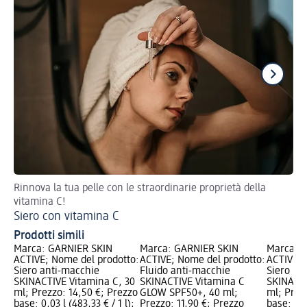
Rinnova la tua pelle con le straordinarie proprietà della
Eff
vitamina C!
Ni
Siero con vitamina C
Prodotti simili
Marca: GARNIER SKIN
Marca: GARNIER SKIN
Marca: 
ACTIVE; Nome del prodotto:
ACTIVE; Nome del prodotto:
ACTIVE; 
Siero anti-macchie
Fluido anti-macchie
Siero no
SKINACTIVE Vitamina C, 30
SKINACTIVE Vitamina C
SKINACTI
ml; Prezzo: 14,50 €; Prezzo
GLOW SPF50+, 40 ml;
ml; Prez
base: 0,03 l (483,33 € / 1 l);
Prezzo: 11,90 €; Prezzo
base: 0,03