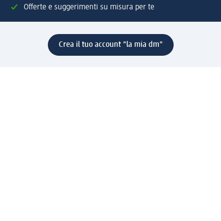
Offerte e suggerimenti su misura per te
Crea il tuo account "la mia dm"
Aiuto e contatti
Servizi
Servizio clienti
Spedizione e consegna
Reso e rimborso
L'azienda
La nostra azienda
Corporate Responsibility
Lavora con noi
Press e news
Espansione
Un mondo di prodotti
Il mondo dm