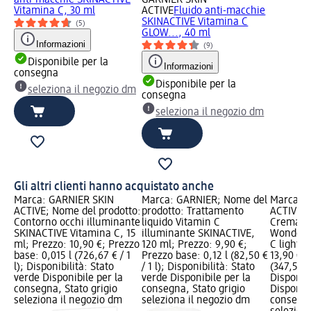
Vitamina C, 30 ml
ACTIVE
Fluido anti-macchie
SKINACTIVE Vitamina C
(5)
GLOW..., 40 ml
Informazioni
(9)
Disponibile per la
Informazioni
consegna
Disponibile per la
seleziona il negozio dm
consegna
seleziona il negozio dm
Gli altri clienti hanno acquistato anche
Marca: GARNIER SKIN
Marca: GARNIER; Nome del
Marca: 
ACTIVE; Nome del prodotto:
prodotto: Trattamento
ACTIVE; 
Contorno occhi illuminante
liquido Vitamin C
Crema co
SKINACTIVE Vitamina C, 15
illuminante SKINACTIVE,
Wonder T
ml; Prezzo: 10,90 €; Prezzo
120 ml; Prezzo: 9,90 €;
C light, 
base: 0,015 l (726,67 € / 1
Prezzo base: 0,12 l (82,50 €
13,90 €; 
l); Disponibilità: Stato
/ 1 l); Disponibilità: Stato
(347,50 € 
verde Disponibile per la
verde Disponibile per la
Disponibi
consegna, Stato grigio
consegna, Stato grigio
Disponibi
seleziona il negozio dm
seleziona il negozio dm
consegna