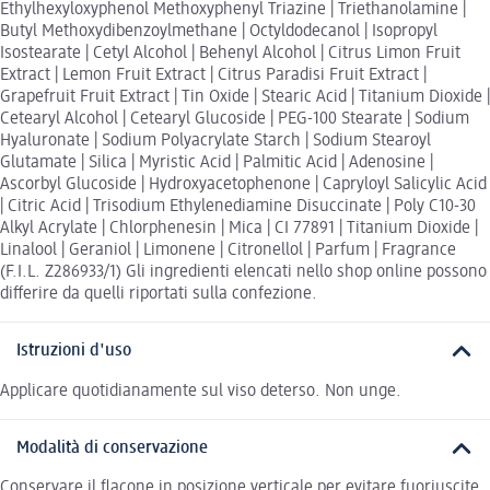
Ethylhexyloxyphenol Methoxyphenyl Triazine | Triethanolamine |
Butyl Methoxydibenzoylmethane | Octyldodecanol | Isopropyl
Isostearate | Cetyl Alcohol | Behenyl Alcohol | Citrus Limon Fruit
Extract | Lemon Fruit Extract | Citrus Paradisi Fruit Extract |
Grapefruit Fruit Extract | Tin Oxide | Stearic Acid | Titanium Dioxide |
Cetearyl Alcohol | Cetearyl Glucoside | PEG-100 Stearate | Sodium
Hyaluronate | Sodium Polyacrylate Starch | Sodium Stearoyl
Glutamate | Silica | Myristic Acid | Palmitic Acid | Adenosine |
Ascorbyl Glucoside | Hydroxyacetophenone | Capryloyl Salicylic Acid
| Citric Acid | Trisodium Ethylenediamine Disuccinate | Poly C10-30
Alkyl Acrylate | Chlorphenesin | Mica | CI 77891 | Titanium Dioxide |
Linalool | Geraniol | Limonene | Citronellol | Parfum | Fragrance
(F.I.L. Z286933/1) Gli ingredienti elencati nello shop online possono
differire da quelli riportati sulla confezione.
Istruzioni d'uso
Applicare quotidianamente sul viso deterso. Non unge.
Modalità di conservazione
Conservare il flacone in posizione verticale per evitare fuoriuscite