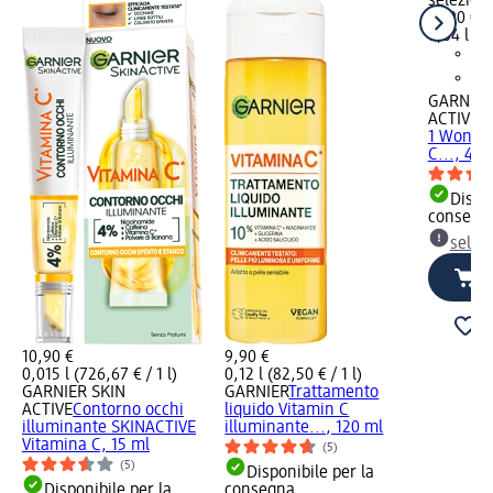
selezion
13,90 €
0,04 l (34
GARNIER
ACTIVE
C
1 Wonder
C..., 40 
Dispon
consegn
selez
10,90 €
9,90 €
0,015 l (726,67 € / 1 l)
0,12 l (82,50 € / 1 l)
GARNIER SKIN
GARNIER
Trattamento
ACTIVE
Contorno occhi
liquido Vitamin C
illuminante SKINACTIVE
illuminante..., 120 ml
Vitamina C, 15 ml
(5)
(5)
Disponibile per la
Disponibile per la
consegna