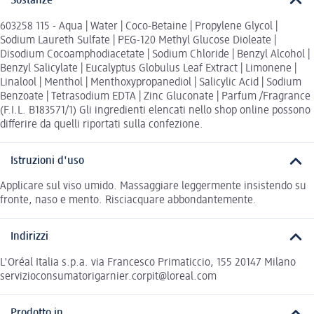
Sostanze
603258 115 - Aqua | Water | Coco-Betaine | Propylene Glycol |
Sodium Laureth Sulfate | PEG-120 Methyl Glucose Dioleate |
Disodium Cocoamphodiacetate | Sodium Chloride | Benzyl Alcohol |
Benzyl Salicylate | Eucalyptus Globulus Leaf Extract | Limonene |
Linalool | Menthol | Menthoxypropanediol | Salicylic Acid | Sodium
Benzoate | Tetrasodium EDTA | Zinc Gluconate | Parfum /Fragrance
(F.I.L. B183571/1) Gli ingredienti elencati nello shop online possono
differire da quelli riportati sulla confezione.
Istruzioni d'uso
Applicare sul viso umido. Massaggiare leggermente insistendo su
fronte, naso e mento. Risciacquare abbondantemente.
Indirizzi
L'Oréal Italia s.p.a. via Francesco Primaticcio, 155 20147 Milano
servizioconsumatorigarnier.corpit@loreal.com
Prodotto in