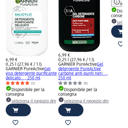
Info
Dispon
consegn
selez
6,99 €
6,99 €
0,25 l (27,96 € / 1 l)
0,25 l (27,96 € / 1 l)
GARNIER PureActive
Gel
GARNIER PureActive
Gel
detergente PureActive
viso detergente purificante
carbone anti-punti neri...,
delicato..., 250 ml
250 ml
(2)
(0)
Disponibile per la
Disponibile per la
consegna
consegna
seleziona il negozio dm
seleziona il negozio dm