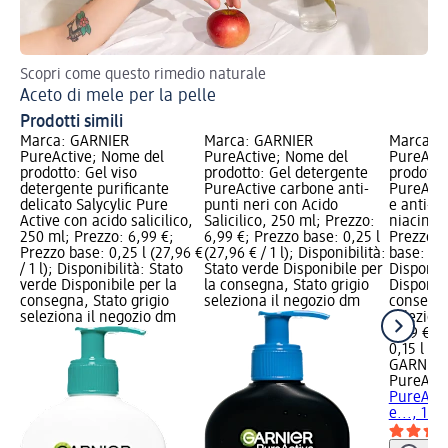
Scopri come questo rimedio naturale
Aceto di mele per la pelle
Prodotti simili
Marca: GARNIER
Marca: GARNIER
Marca: 
PureActive; Nome del
PureActive; Nome del
PureActi
prodotto: Gel viso
prodotto: Gel detergente
prodotto
detergente purificante
PureActive carbone anti-
PureActiv
delicato Salycylic Pure
punti neri con Acido
e anti-ma
Active con acido salicilico,
Salicilico, 250 ml; Prezzo:
niacinam
250 ml; Prezzo: 6,99 €;
6,99 €; Prezzo base: 0,25 l
Prezzo: 
Prezzo base: 0,25 l (27,96 €
(27,96 € / 1 l); Disponibilità:
base: 0,15
/ 1 l); Disponibilità: Stato
Stato verde Disponibile per
Disponibi
verde Disponibile per la
la consegna, Stato grigio
Disponibi
consegna, Stato grigio
seleziona il negozio dm
consegna
seleziona il negozio dm
selezion
4,99 €
0,15 l (33
GARNIER
PureActi
PureActiv
e..., 150