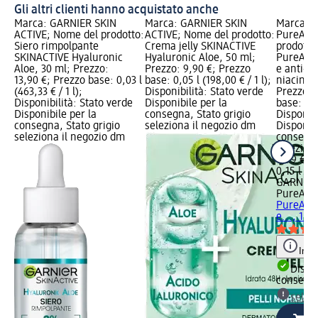
Gli altri clienti hanno acquistato anche
Marca: GARNIER SKIN
Marca: GARNIER SKIN
Marca: 
ACTIVE; Nome del prodotto:
ACTIVE; Nome del prodotto:
PureActi
Siero rimpolpante
Crema jelly SKINACTIVE
prodotto
SKINACTIVE Hyaluronic
Hyaluronic Aloe, 50 ml;
PureActiv
Aloe, 30 ml; Prezzo:
Prezzo: 9,90 €; Prezzo
e anti-ma
13,90 €; Prezzo base: 0,03 l
base: 0,05 l (198,00 € / 1 l);
niacinam
(463,33 € / 1 l);
Disponibilità: Stato verde
Prezzo: 
Disponibilità: Stato verde
Disponibile per la
base: 0,15
Disponibile per la
consegna, Stato grigio
Disponibi
consegna, Stato grigio
seleziona il negozio dm
Disponibi
seleziona il negozio dm
consegna
selezion
4,99 €
0,15 l (33
GARNIER
PureActi
PureActiv
e..., 150
Info
Dispon
consegn
selez