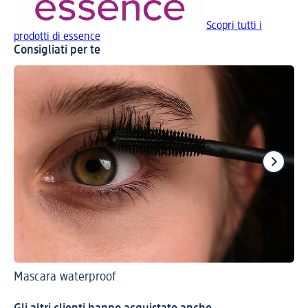
Scopri tutti i
prodotti di essence
Consigliati per te
Mascara waterproof
Sco
Ma