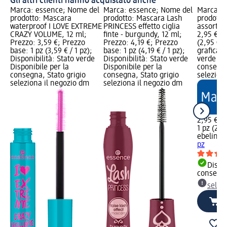
Gli altri clienti hanno acquistato anche
Marca: essence; Nome del
Marca: essence; Nome del
Marca: e
prodotto: Mascara
prodotto: Mascara Lash
prodotto:
waterproof I LOVE EXTREME
PRINCESS effetto ciglia
assort., 
CRAZY VOLUME, 12 ml;
finte - burgundy, 12 ml;
2,95 €; P
Prezzo: 3,59 €; Prezzo
Prezzo: 4,19 €; Prezzo
(2,95 € /
base: 1 pz (3,59 € / 1 pz);
base: 1 pz (4,19 € / 1 pz);
grafica; 
Disponibilità: Stato verde
Disponibilità: Stato verde
verde Dis
Disponibile per la
Disponibile per la
consegna
consegna, Stato grigio
consegna, Stato grigio
selezion
seleziona il negozio dm
seleziona il negozio dm
2,95 €
1 pz (2,95
ebelin
Pi
pz
Dispon
consegn
selez