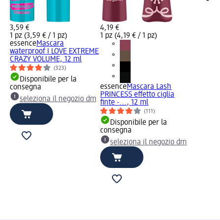
3,59 €
4,19 €
1 pz (3,59 € / 1 pz)
1 pz (4,19 € / 1 pz)
essence
Mascara
waterproof I LOVE EXTREME
CRAZY VOLUME, 12 ml
(323)
Disponibile per la
essence
Mascara Lash
consegna
PRINCESS effetto ciglia
seleziona il negozio dm
finte -..., 12 ml
(111)
Disponibile per la
consegna
seleziona il negozio dm