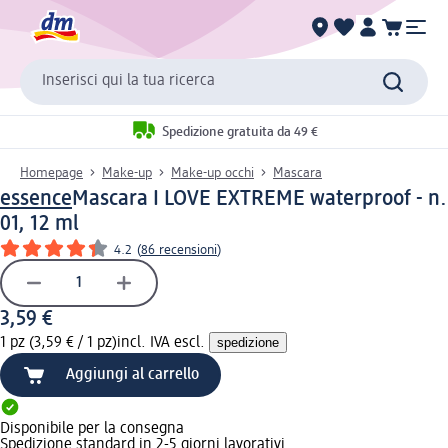
Inserisci qui la tua ricerca
Spedizione gratuita da 49 €
Homepage
Make-up
Make-up occhi
Mascara
essence
Mascara I LOVE EXTREME waterproof - n.
01, 12 ml
4.2
(
86 recensioni
)
3,59 €
1 pz (3,59 € / 1 pz)
incl. IVA escl.
spedizione
Aggiungi al carrello
Disponibile per la consegna
Spedizione standard in 2-5 giorni lavorativi