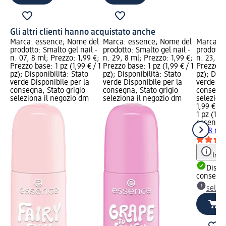
Gli altri clienti hanno acquistato anche
Marca: essence; Nome del
Marca: essence; Nome del
Marca: e
prodotto: Smalto gel nail -
prodotto: Smalto gel nail -
prodotto:
n. 07, 8 ml; Prezzo: 1,99 €;
n. 29, 8 ml; Prezzo: 1,99 €;
n. 23, 8 
Prezzo base: 1 pz (1,99 € / 1
Prezzo base: 1 pz (1,99 € / 1
Prezzo ba
pz); Disponibilità: Stato
pz); Disponibilità: Stato
pz); Disp
verde Disponibile per la
verde Disponibile per la
verde Dis
consegna, Stato grigio
consegna, Stato grigio
consegna
seleziona il negozio dm
seleziona il negozio dm
selezion
1,99 €
1 pz (1,99
essence
23, 8 ml
Info
Dispon
consegn
selez