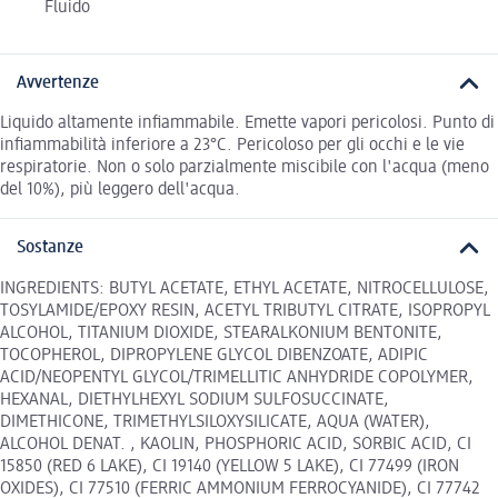
Fluido
Avvertenze
Liquido altamente infiammabile. Emette vapori pericolosi. Punto di
infiammabilità inferiore a 23°C. Pericoloso per gli occhi e le vie
respiratorie. Non o solo parzialmente miscibile con l'acqua (meno
del 10%), più leggero dell'acqua.
Sostanze
INGREDIENTS: BUTYL ACETATE, ETHYL ACETATE, NITROCELLULOSE,
TOSYLAMIDE/EPOXY RESIN, ACETYL TRIBUTYL CITRATE, ISOPROPYL
ALCOHOL, TITANIUM DIOXIDE, STEARALKONIUM BENTONITE,
TOCOPHEROL, DIPROPYLENE GLYCOL DIBENZOATE, ADIPIC
ACID/NEOPENTYL GLYCOL/TRIMELLITIC ANHYDRIDE COPOLYMER,
HEXANAL, DIETHYLHEXYL SODIUM SULFOSUCCINATE,
DIMETHICONE, TRIMETHYLSILOXYSILICATE, AQUA (WATER),
ALCOHOL DENAT. , KAOLIN, PHOSPHORIC ACID, SORBIC ACID, CI
15850 (RED 6 LAKE), CI 19140 (YELLOW 5 LAKE), CI 77499 (IRON
OXIDES), CI 77510 (FERRIC AMMONIUM FERROCYANIDE), CI 77742