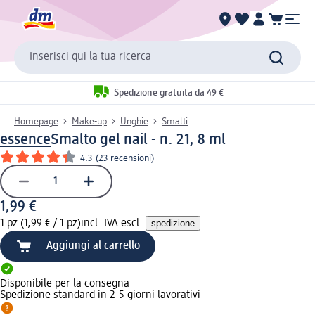
Inserisci qui la tua ricerca
Spedizione gratuita da 49 €
Homepage
Make-up
Unghie
Smalti
essence
Smalto gel nail - n. 21, 8 ml
4.3
(
23 recensioni
)
1,99 €
1 pz (1,99 € / 1 pz)
incl. IVA escl.
spedizione
Aggiungi al carrello
Disponibile per la consegna
Spedizione standard in 2-5 giorni lavorativi