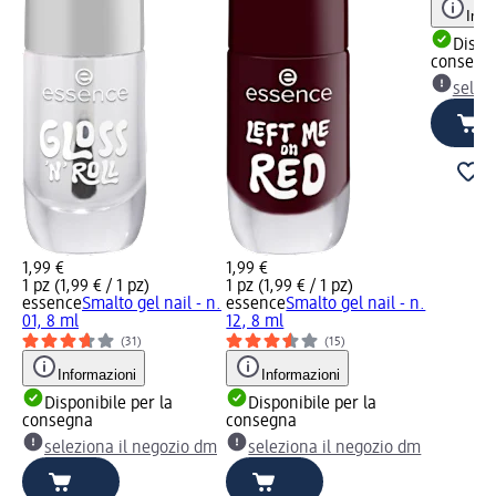
Info
Dispon
consegn
selez
1,99 €
1,99 €
1 pz (1,99 € / 1 pz)
1 pz (1,99 € / 1 pz)
essence
Smalto gel nail - n.
essence
Smalto gel nail - n.
01, 8 ml
12, 8 ml
(31)
(15)
Informazioni
Informazioni
Disponibile per la
Disponibile per la
consegna
consegna
seleziona il negozio dm
seleziona il negozio dm