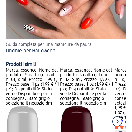
Guida completa per una manicure da paura
Sc
Unghie per Halloween
oc
Un
Prodotti simili
Marca: essence; Nome del
Marca: essence; Nome del
Marca: e
prodotto: Smalto gel nail -
prodotto: Smalto gel nail -
prodotto:
n. 01, 8 ml; Prezzo: 1,99 €;
n. 12, 8 ml; Prezzo: 1,99 €;
n. 18, 8 
Prezzo base: 1 pz (1,99 € / 1
Prezzo base: 1 pz (1,99 € / 1
Prezzo ba
pz); Disponibilità: Stato
pz); Disponibilità: Stato
pz); Disp
verde Disponibile per la
verde Disponibile per la
verde Dis
consegna, Stato grigio
consegna, Stato grigio
consegna
seleziona il negozio dm
seleziona il negozio dm
selezion
1,99 €
1 pz (1,99
essence
18, 8 ml