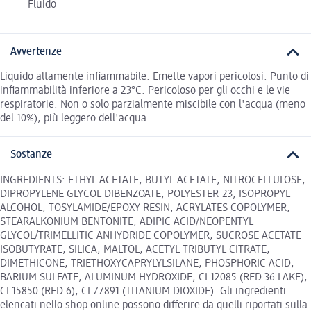
Fluido
Avvertenze
Liquido altamente infiammabile. Emette vapori pericolosi. Punto di
infiammabilità inferiore a 23°C. Pericoloso per gli occhi e le vie
respiratorie. Non o solo parzialmente miscibile con l'acqua (meno
del 10%), più leggero dell'acqua.
Sostanze
INGREDIENTS: ETHYL ACETATE, BUTYL ACETATE, NITROCELLULOSE,
DIPROPYLENE GLYCOL DIBENZOATE, POLYESTER-23, ISOPROPYL
ALCOHOL, TOSYLAMIDE/EPOXY RESIN, ACRYLATES COPOLYMER,
STEARALKONIUM BENTONITE, ADIPIC ACID/NEOPENTYL
GLYCOL/TRIMELLITIC ANHYDRIDE COPOLYMER, SUCROSE ACETATE
ISOBUTYRATE, SILICA, MALTOL, ACETYL TRIBUTYL CITRATE,
DIMETHICONE, TRIETHOXYCAPRYLYLSILANE, PHOSPHORIC ACID,
BARIUM SULFATE, ALUMINUM HYDROXIDE, CI 12085 (RED 36 LAKE),
CI 15850 (RED 6), CI 77891 (TITANIUM DIOXIDE). Gli ingredienti
elencati nello shop online possono differire da quelli riportati sulla