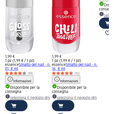
Dispon
consegn
selez
1,99 €
1,99 €
1 pz (1,99 € / 1 pz)
1 pz (1,99 € / 1 pz)
essence
Smalto gel nail - n.
essence
Smalto gel nail - n.
01, 8 ml
16, 8 ml
(30)
(32)
Informazioni
Informazioni
Disponibile per la
Disponibile per la
consegna
consegna
seleziona il negozio dm
seleziona il negozio dm