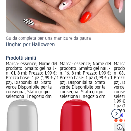
Guida completa per una manicure da paura
Sc
Unghie per Halloween
oc
Un
Prodotti simili
Marca: essence; Nome del
Marca: essence; Nome del
Marca: e
prodotto: Smalto gel nail -
prodotto: Smalto gel nail -
prodotto:
n. 01, 8 ml; Prezzo: 1,99 €;
n. 16, 8 ml; Prezzo: 1,99 €;
n. 08, 8 
Prezzo base: 1 pz (1,99 € / 1
Prezzo base: 1 pz (1,99 € / 1
Prezzo ba
pz); Disponibilità: Stato
pz); Disponibilità: Stato
pz); Disp
verde Disponibile per la
verde Disponibile per la
verde Dis
consegna, Stato grigio
consegna, Stato grigio
consegna
seleziona il negozio dm
seleziona il negozio dm
selezion
1,99 €
1 pz (1,99
essence
08, 8 ml
Info