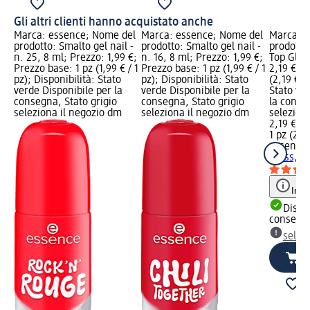
Gli altri clienti hanno acquistato anche
Marca: essence; Nome del
Marca: essence; Nome del
Marca: e
prodotto: Smalto gel nail -
prodotto: Smalto gel nail -
prodotto
n. 25, 8 ml; Prezzo: 1,99 €;
n. 16, 8 ml; Prezzo: 1,99 €;
Top Glos
Prezzo base: 1 pz (1,99 € / 1
Prezzo base: 1 pz (1,99 € / 1
2,19 €; P
pz); Disponibilità: Stato
pz); Disponibilità: Stato
(2,19 € /
verde Disponibile per la
verde Disponibile per la
Stato ve
consegna, Stato grigio
consegna, Stato grigio
la conse
seleziona il negozio dm
seleziona il negozio dm
selezion
2,19 €
1 pz (2,19
essence
Gloss, 8
Info
Dispon
consegn
selez