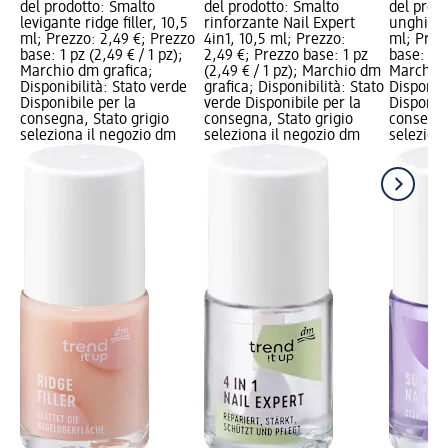
del prodotto: Smalto
del prodotto: Smalto
del prod
levigante ridge filler, 10,5
rinforzante Nail Expert
unghie S
ml; Prezzo: 2,49 €; Prezzo
4in1, 10,5 ml; Prezzo:
ml; Prez
base: 1 pz (2,49 € / 1 pz);
2,49 €; Prezzo base: 1 pz
base: 1 p
Marchio dm grafica;
(2,49 € / 1 pz); Marchio dm
Marchio 
Disponibilità: Stato verde
grafica; Disponibilità: Stato
Disponibi
Disponibile per la
verde Disponibile per la
Disponibi
consegna, Stato grigio
consegna, Stato grigio
consegna
seleziona il negozio dm
seleziona il negozio dm
selezion