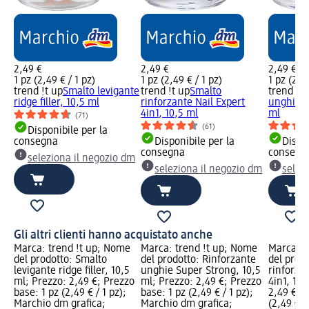
2,49 €
2,49 €
2,49 €
1 pz (2,49 € / 1 pz)
1 pz (2,49 € / 1 pz)
1 pz (2,49
trend !t up
Smalto levigante
trend !t up
Smalto
trend !t 
ridge filler, 10,5 ml
rinforzante Nail Expert
unghie S
4in1, 10,5 ml
ml
(71)
(61)
Disponibile per la
consegna
Disponibile per la
Dispon
consegna
consegn
seleziona il negozio dm
seleziona il negozio dm
selez
Gli altri clienti hanno acquistato anche
Marca: trend !t up; Nome
Marca: trend !t up; Nome
Marca: t
del prodotto: Smalto
del prodotto: Rinforzante
del prod
levigante ridge filler, 10,5
unghie Super Strong, 10,5
rinforzan
ml; Prezzo: 2,49 €; Prezzo
ml; Prezzo: 2,49 €; Prezzo
4in1, 10,
base: 1 pz (2,49 € / 1 pz);
base: 1 pz (2,49 € / 1 pz);
2,49 €; P
Marchio dm grafica;
Marchio dm grafica;
(2,49 € /