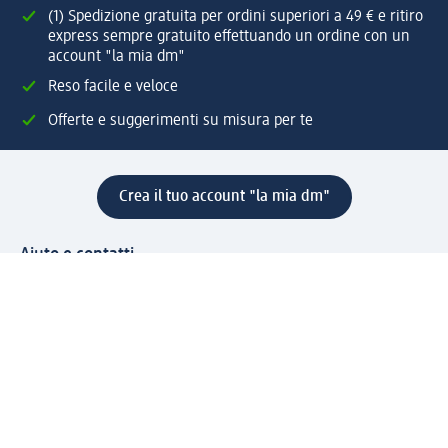
(1) Spedizione gratuita per ordini superiori a 49 € e ritiro
express sempre gratuito effettuando un ordine con un
account "la mia dm"
Reso facile e veloce
Offerte e suggerimenti su misura per te
Crea il tuo account "la mia dm"
Aiuto e contatti
Servizi
Servizio clienti
Spedizione e consegna
Reso e rimborso
L'azienda
La nostra azienda
Corporate Responsibility