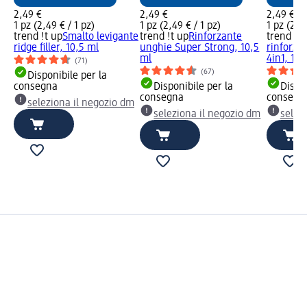
2,49 €
2,49 €
2,49 €
1 pz (2,49 € / 1 pz)
1 pz (2,49 € / 1 pz)
1 pz (2,49
trend !t up
Smalto levigante
trend !t up
Rinforzante
trend !t 
ridge filler, 10,5 ml
unghie Super Strong, 10,5
rinforzan
ml
4in1, 10,
(71)
(67)
Disponibile per la
consegna
Disponibile per la
Dispon
consegna
consegn
seleziona il negozio dm
seleziona il negozio dm
selez