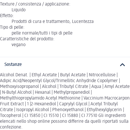
Texture / consistenza / applicazione:
Liquido
Effetto:
Prodotti di cura e trattamento, Lucentezza
Tipo di pelle:
pelle normale/tutti i tipi di pelle
Caratteristiche del prodotto:
vegano
Sostanze
Alcohol Denat. | Ethyl Acetate | Butyl Acetate | Nitrocellulose |
Adipic Acid/Neopentyl Glycol/Trimellitic Anhydride Copolymer |
Methoxyisopropanol | Alcohol | Tributyl Citrate | Aqua | Amyl Acetate
| N-Butyl Alcohol | Hexanal | Methylpropanediol |
Methylthiopropylamido Acetyl Methionine | Vaccinium Macrocarpon
Fruit Extract | 1 |2-Hexanediol | Caprylyl Glycol | Acetyl Tributyl
Citrate | Isopropyl Alcohol | Phenoxyethanol | Ethylhexylglycerin |
Tocopherol | CI 15850 | CI 15510 | CI 15880 | CI 77510 Gli ingredienti
elencati nello shop online possono differire da quelli riportati sulla
confezione.