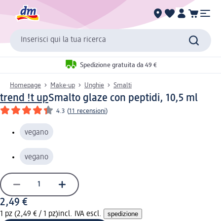
Inserisci qui la tua ricerca
Spedizione gratuita da 49 €
Homepage
Make-up
Unghie
Smalti
trend !t up
Smalto glaze con peptidi, 10,5 ml
4.3
(
11 recensioni
)
vegano
vegano
2,49 €
1 pz (2,49 € / 1 pz)
incl. IVA escl.
spedizione