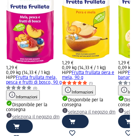
1,29 €
1,29 €
1,29 €
0,09 kg (14,33 € / 1 kg)
0,09 kg (
0,09 kg (14,33 € / 1 kg)
HiPP
Frutta frullata pera e
HiPP
Frut
HiPP
Frutta frullata mela,
mela, 90 g
banana e
pesca e frutti di bosco, 90 g
(1)
(0)
Informazioni
Info
Informazioni
Disponibile per la
Dispon
Disponibile per la
consegna
consegn
consegna
seleziona il negozio dm
selez
seleziona il negozio dm