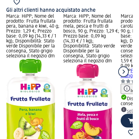
Gli altri clienti hanno acquistato anche
Marca: HiPP; Nome del
Marca: HiPP; Nome del
Marca: H
prodotto: Frutta frullata
prodotto: Frutta frullata
prodotto
pera, banana e kiwi, 40 g;
mela, pesca e frutti di
carota, 
Prezzo: 1,29 €; Prezzo
bosco, 90 g; Prezzo: 1,29 €;
90 g; Pre
base: 0,09 kg (14,33 € / 1
Prezzo base: 0,09 kg
base: 0,0
kg); Disponibilità: Stato
(14,33 € / 1 kg);
kg); Disp
verde Disponibile per la
Disponibilità: Stato verde
verde Dis
consegna, Stato grigio
Disponibile per la
consegna
seleziona il negozio dm
consegna, Stato grigio
selezion
seleziona il negozio dm
1,59 €
0,09 kg (
HiPP
Frul
mango e
Info
Dispon
consegn
selez