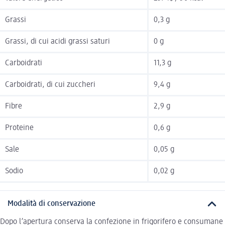
Grassi
0,3 g
Grassi, di cui acidi grassi saturi
0 g
Carboidrati
11,3 g
Carboidrati, di cui zuccheri
9,4 g
Fibre
2,9 g
Proteine
0,6 g
Sale
0,05 g
Sodio
0,02 g
Modalità di conservazione
Dopo l’apertura conserva la confezione in frigorifero e consumane