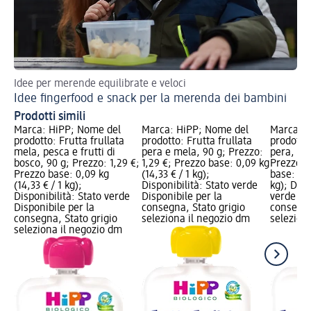
Idee per merende equilibrate e veloci
Idee fingerfood e snack per la merenda dei bambini
Prodotti simili
Marca: HiPP; Nome del
Marca: HiPP; Nome del
Marca: H
prodotto: Frutta frullata
prodotto: Frutta frullata
prodotto:
mela, pesca e frutti di
pera e mela, 90 g; Prezzo:
pera, ba
bosco, 90 g; Prezzo: 1,29 €;
1,29 €; Prezzo base: 0,09 kg
Prezzo: 
Prezzo base: 0,09 kg
(14,33 € / 1 kg);
base: 0,0
(14,33 € / 1 kg);
Disponibilità: Stato verde
kg); Disp
Disponibilità: Stato verde
Disponibile per la
verde Dis
Disponibile per la
consegna, Stato grigio
consegna
consegna, Stato grigio
seleziona il negozio dm
selezion
seleziona il negozio dm