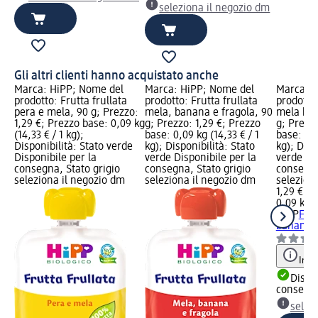
seleziona il negozio dm
Gli altri clienti hanno acquistato anche
Marca: HiPP; Nome del
Marca: HiPP; Nome del
Marca: H
prodotto: Frutta frullata
prodotto: Frutta frullata
prodotto:
pera e mela, 90 g; Prezzo:
mela, banana e fragola, 90
mela ban
1,29 €; Prezzo base: 0,09 kg
g; Prezzo: 1,29 €; Prezzo
g; Prezzo
(14,33 € / 1 kg);
base: 0,09 kg (14,33 € / 1
base: 0,0
Disponibilità: Stato verde
kg); Disponibilità: Stato
kg); Disp
Disponibile per la
verde Disponibile per la
verde Dis
consegna, Stato grigio
consegna, Stato grigio
consegna
seleziona il negozio dm
seleziona il negozio dm
selezion
1,29 €
0,09 kg (
HiPP
Frut
banana e
Info
Dispon
consegn
selez