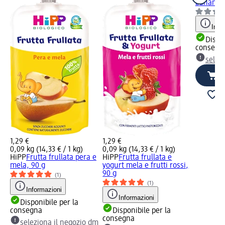
banana e
Info
Dispon
consegn
selez
1,29 €
1,29 €
0,09 kg (14,33 € / 1 kg)
0,09 kg (14,33 € / 1 kg)
HiPP
Frutta frullata pera e
HiPP
Frutta frullata e
mela, 90 g
yogurt mela e frutti rossi,
90 g
(1)
(1)
Informazioni
Informazioni
Disponibile per la
consegna
Disponibile per la
consegna
seleziona il negozio dm