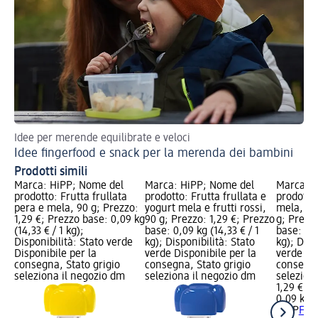
Idee per merende equilibrate e veloci
Idee fingerfood e snack per la merenda dei bambini
Prodotti simili
Marca: HiPP; Nome del
Marca: HiPP; Nome del
Marca: H
prodotto: Frutta frullata
prodotto: Frutta frullata e
prodotto:
pera e mela, 90 g; Prezzo:
yogurt mela e frutti rossi,
mela, ba
1,29 €; Prezzo base: 0,09 kg
90 g; Prezzo: 1,29 €; Prezzo
g; Prezzo
(14,33 € / 1 kg);
base: 0,09 kg (14,33 € / 1
base: 0,0
Disponibilità: Stato verde
kg); Disponibilità: Stato
kg); Disp
Disponibile per la
verde Disponibile per la
verde Dis
consegna, Stato grigio
consegna, Stato grigio
consegna
seleziona il negozio dm
seleziona il negozio dm
selezion
1,29 €
0,09 kg (
HiPP
Frut