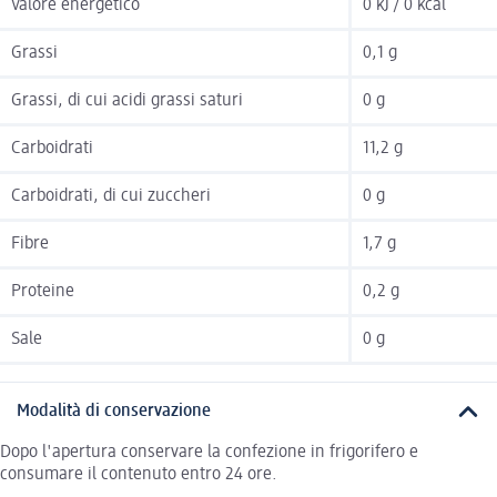
Valore energetico
0 kJ / 0 kcal
Grassi
0,1 g
Grassi, di cui acidi grassi saturi
0 g
Carboidrati
11,2 g
Carboidrati, di cui zuccheri
0 g
Fibre
1,7 g
Proteine
0,2 g
Sale
0 g
Modalità di conservazione
Dopo l'apertura conservare la confezione in frigorifero e
consumare il contenuto entro 24 ore.