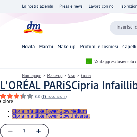
La nostra azienda
Press e news
Lavora con noi
Ispirazio
Inserisci 
Novità
Marchi
Make-up
Profumi e cosmesi
Capelli
Vantaggi esclusivi solo 
Homepage
Make-up
Viso
Cipria
L'ORÉAL PARiS
Cipria Infaill
3.3
(
19 recensioni
)
Colore
Cipria Infaillible Power Glow Medium
Cipria Infaillible Power Glow Universal