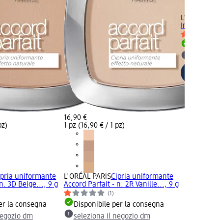
L'ORÉAL PA
Infaillible 
Disponib
selezion
16,90 €
pz)
1 pz (16,90 € / 1 pz)
ipria uniformante
L'ORÉAL PARiS
Cipria uniformante
n. 3D Beige..., 9 g
Accord Parfait - n. 2R Vanille..., 9 g
(1)
er la consegna
Disponibile per la consegna
negozio dm
seleziona il negozio dm