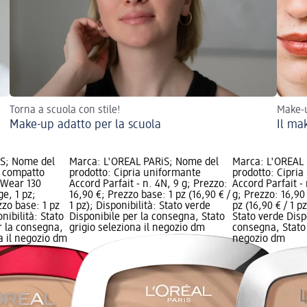
Torna a scuola con stile!
Make-u
Make-up adatto per la scuola
Il ma
iS; Nome del
Marca: L'ORÉAL PARiS; Nome del
Marca: L'ORÉAL
a compatto
prodotto: Cipria uniformante
prodotto: Cipri
h Wear 130
Accord Parfait - n. 4N, 9 g; Prezzo:
Accord Parfait -
e, 1 pz;
16,90 €; Prezzo base: 1 pz (16,90 € /
g; Prezzo: 16,90
zzo base: 1 pz
1 pz); Disponibilità: Stato verde
pz (16,90 € / 1 pz
onibilità: Stato
Disponibile per la consegna, Stato
Stato verde Disp
r la consegna,
grigio seleziona il negozio dm
consegna, Stato 
na il negozio dm
negozio dm