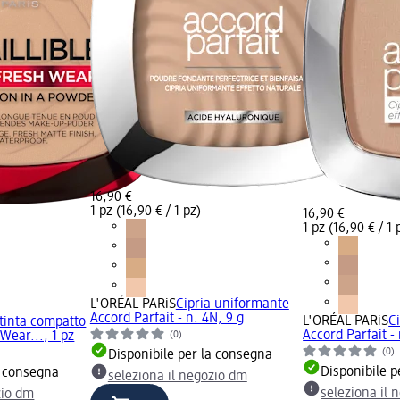
16,90 €
1 pz (16,90 € / 1 pz)
16,90 €
1 pz (16,90 € / 1 
L'ORÉAL PARiS
Cipria uniformante
Accord Parfait - n. 4N, 9 g
L'ORÉAL PARiS
C
tinta compatto
Accord Parfait - 
 Wear..., 1 pz
(0)
(0)
Disponibile per la consegna
Disponibile p
a consegna
seleziona il negozio dm
seleziona il 
zio dm