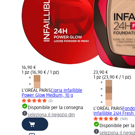
16,90 €
1 pz (16,90 € / 1 pz)
23,90 €
1 pz (23,90 € / 1 pz)
L'ORÉAL PARiS
Cipria Infaillible
Power Glow Medium, 10 g
(2)
Disponibile per la consegna
L'ORÉAL PARiS
Fondo
Infaillible 24H Fresh
seleziona il negozio dm
(163)
Disponibile per l
seleziona il nego