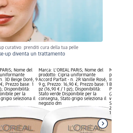
p curativo: prenditi cura della tua pelle
ke-up diventa un trattamento
 PARiS; Nome del
Marca: L'ORÉAL PARiS; Nome del
Marca: L'OR
a uniformante
prodotto: Cipria uniformante
prodotto: F
 n. 3D Beige Doré, 9
Accord Parfait - n. 2R Vanille Rosé,
Infaillible 
 €; Prezzo base: 1
9 g; Prezzo: 16,90 €; Prezzo base: 1
Beige Doré/
); Disponibilità:
pz (16,90 € / 1 pz); Disponibilità:
Prezzo: 23,9
onibile per la
Stato verde Disponibile per la
(23,90 € / 1 
grigio seleziona il
consegna, Stato grigio seleziona il
verde Dispo
negozio dm
Stato grigio
23,90 €
1 pz (23,90 €