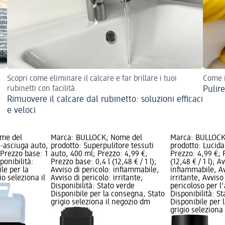
Scopri come eliminare il calcare e far brillare i tuoi
Come i
rubinetti con facilità.
Pulire
Rimuovere il calcare dal rubinetto: soluzioni efficaci
e veloci
me del
Marca: BULLOCK; Nome del
Marca: BULLOCK
a-asciuga auto,
prodotto: Superpulitore tessuti
prodotto: Lucida
 Prezzo base: 1
auto, 400 ml; Prezzo: 4,99 €;
Prezzo: 4,99 €; 
sponibilità:
Prezzo base: 0,4 l (12,48 € / 1 l);
(12,48 € / 1 l); A
le per la
Avviso di pericolo: infiammabile,
infiammabile, Av
o seleziona il
Avviso di pericolo: irritante;
irritante, Avviso
Disponibilità: Stato verde
pericoloso per l
Disponibile per la consegna, Stato
Disponibilità: S
grigio seleziona il negozio dm
Disponibile per 
grigio seleziona