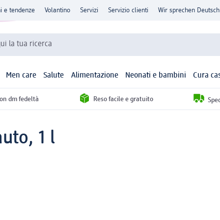
ni e tendenze
Volantino
Servizi
Servizio clienti
Wir sprechen Deutsch
qui la tua ricerca
Men care
Salute
Alimentazione
Neonati e bambini
Cura ca
con dm fedeltà
Reso facile e gratuito
Sped
to, 1 l