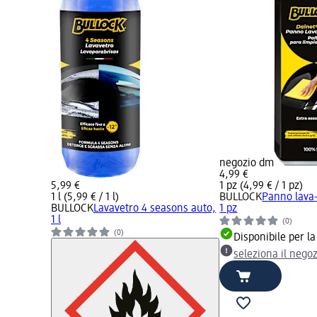
negozio dm
4,99 €
5,99 €
1 pz (4,99 € / 1 pz)
1 l (5,99 € / 1 l)
BULLOCK
Panno lava-
BULLOCK
Lavavetro 4 seasons auto,
1 pz
1 l
(0)
(0)
Disponibile per l
seleziona il nego