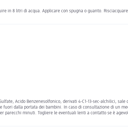
iluire in 8 litri di acqua. Applicare con spugna o guanto. Risciacqua
ulfate, Acido Benzenesolfonico, derivati 4-C1-13-sec-alchilici, sal
fuori dalla portata dei bambini. In caso di consultazione di un medi
arecchi minuti. Togliere le eventuali lenti a contatto se è agevo