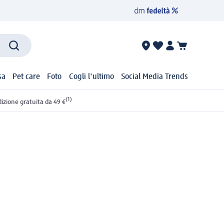
sa
Pet care
Foto
Cogli l'ultimo
Social Media Trends
(1)
izione gratuita da 49 €