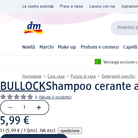
La nostra azienda
Press e news
Lavora con noi
Ispirazio
Inserisci 
Novità
Marchi
Make-up
Profumi e cosmesi
Capelli
Vantaggi esclusivi 
Homepage
Cura casa
Pulizie di casa
Detergenti specifici
BULLOCK
Shampoo cerante au
0
(
Valuta il prodotto
)
5,99 €
1 l (5,99 € / 1 l)
incl. IVA escl.
spedizione