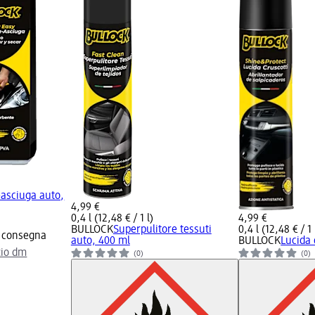
asciuga auto,
4,99 €
0,4 l (12,48 € / 1 l)
4,99 €
BULLOCK
Superpulitore tessuti
0,4 l (12,48 € / 1 
a consegna
auto, 400 ml
BULLOCK
Lucida 
zio dm
(0)
(0)