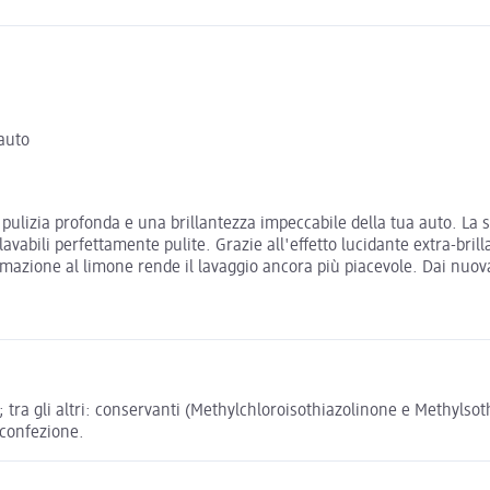
’auto
pulizia profonda e una brillantezza impeccabile della tua auto. La
 lavabili perfettamente pulite. Grazie all'effetto lucidante extra-bri
mazione al limone rende il lavaggio ancora più piacevole. Dai nuov
i; tra gli altri: conservanti (Methylchloroisothiazolinone e Methyls
a confezione.