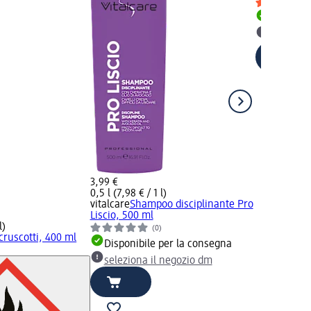
Disponib
selezion
3,99 €
0,5 l (7,98 € / 1 l)
vitalcare
Shampoo disciplinante Pro
Liscio, 500 ml
l)
(0)
cruscotti, 400 ml
Disponibile per la consegna
seleziona il negozio dm