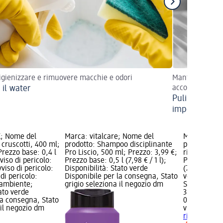
gienizzare e rimuovere macchie e odori
Mantienilo sem
 il water
accorgimenti
Pulire l'accia
impeccabili
; Nome del
Marca: vitalcare; Nome del
Marca: vita
 cruscotti, 400 ml;
prodotto: Shampoo disciplinante
prodotto: S
Prezzo base: 0,4 l
Pro Liscio, 500 ml; Prezzo: 3,99 €;
ristrutturan
vviso di pericolo:
Prezzo base: 0,5 l (7,98 € / 1 l);
Prezzo: 3,99
viso di pericolo:
Disponibilità: Stato verde
(7,98 € / 1 l
 di pericolo:
Disponibile per la consegna, Stato
verde Dispo
'ambiente;
grigio seleziona il negozio dm
Stato grigio
tato verde
3,99 €
la consegna, Stato
0,5 l (7,98 € 
 il negozio dm
vitalcare
Sha
ristrutturan