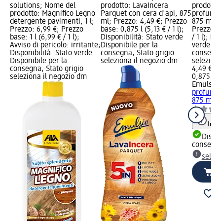
solutions; Nome del
prodotto: LavaIncera
prodotto
prodotto: Magnifico Legno
Parquet con cera d'api, 875
profumat
detergente pavimenti, 1 l;
ml; Prezzo: 4,49 €; Prezzo
875 ml; 
Prezzo: 6,99 €; Prezzo
base: 0,875 l (5,13 € / 1 l);
Prezzo ba
base: 1 l (6,99 € / 1 l);
Disponibilità: Stato verde
/ 1 l); Di
Avviso di pericolo: irritante;
Disponibile per la
verde Dis
Disponibilità: Stato verde
consegna, Stato grigio
consegna
Disponibile per la
seleziona il negozio dm
selezion
consegna, Stato grigio
4,49 €
seleziona il negozio dm
0,875 l (5
Emulsio
profumat
875 ml
Info
Dispon
consegn
selez