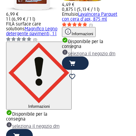
4,49 €
0,875 l (5,13 € / 1 l)
6,99 €
Emulsio
LavaIncera Parquet
1 l (6,99 € / 1 l)
con cera d'api, 875 ml
FILA surface care
(1)
solutions
Magnifico Legno
detergente pavimenti, 1 l
Informazioni
(0)
Disponibile per la
consegna
seleziona il negozio dm
Informazioni
Disponibile per la
consegna
seleziona il negozio dm