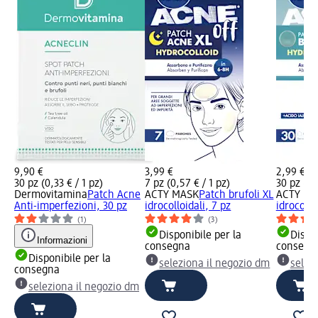
9,90 €
3,99 €
2,99 €
30 pz (0,33 € / 1 pz)
7 pz (0,57 € / 1 pz)
30 pz (0,
Dermovitamina
Patch Acne
ACTY MASK
Patch brufoli XL
ACTY MA
Anti-imperfezioni, 30 pz
idrocolloidali, 7 pz
idrocollo
(1)
(3)
Disponibile per la
Dispon
Informazioni
consegna
consegn
Disponibile per la
seleziona il negozio dm
selez
consegna
seleziona il negozio dm