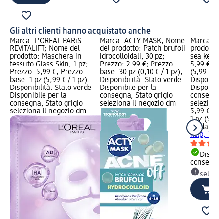
Gli altri clienti hanno acquistato anche
Marca: L'ORÉAL PARiS
Marca: ACTY MASK; Nome
Marca: B
REVITALIFT; Nome del
del prodotto: Patch brufoli
prodotto
prodotto: Maschera in
idrocolloidali, 30 pz;
sea kelp,
tessuto Glass Skin, 1 pz;
Prezzo: 2,99 €; Prezzo
5,99 €; P
Prezzo: 5,99 €; Prezzo
base: 30 pz (0,10 € / 1 pz);
(5,99 € / 
base: 1 pz (5,99 € / 1 pz);
Disponibilità: Stato verde
Disponibi
Disponibilità: Stato verde
Disponibile per la
Disponibi
Disponibile per la
consegna, Stato grigio
consegna
consegna, Stato grigio
seleziona il negozio dm
selezion
seleziona il negozio dm
5,99 €
1 pz (5,99
Biodanc
kelp, 1 p
Dispon
consegn
selez