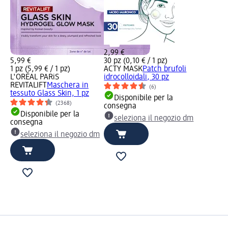
2,99 €
5,99 €
30 pz (0,10 € / 1 pz)
1 pz (5,99 € / 1 pz)
ACTY MASK
Patch brufoli
L'ORÉAL PARiS
idrocolloidali, 30 pz
REVITALIFT
Maschera in
(6)
tessuto Glass Skin, 1 pz
Disponibile per la
(2368)
consegna
Disponibile per la
seleziona il negozio dm
consegna
seleziona il negozio dm