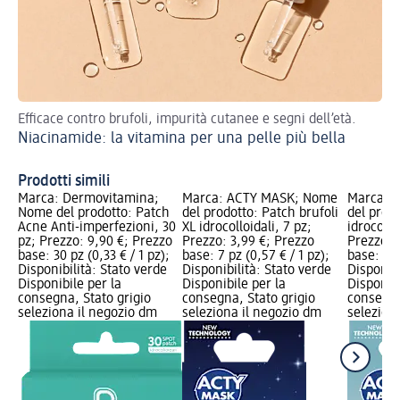
Efficace contro brufoli, impurità cutanee e segni dell’età.
Sco
Niacinamide: la vitamina per una pelle più bella
Ca
Prodotti simili
Marca: Dermovitamina;
Marca: ACTY MASK; Nome
Marca: 
Nome del prodotto: Patch
del prodotto: Patch brufoli
del prodo
Acne Anti-imperfezioni, 30
XL idrocolloidali, 7 pz;
idrocollo
pz; Prezzo: 9,90 €; Prezzo
Prezzo: 3,99 €; Prezzo
Prezzo: 
base: 30 pz (0,33 € / 1 pz);
base: 7 pz (0,57 € / 1 pz);
base: 30 
Disponibilità: Stato verde
Disponibilità: Stato verde
Disponibi
Disponibile per la
Disponibile per la
Disponibi
consegna, Stato grigio
consegna, Stato grigio
consegna
seleziona il negozio dm
seleziona il negozio dm
selezion