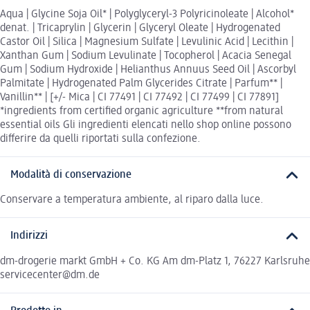
Aqua | Glycine Soja Oil* | Polyglyceryl-3 Polyricinoleate | Alcohol*
denat. | Tricaprylin | Glycerin | Glyceryl Oleate | Hydrogenated
Castor Oil | Silica | Magnesium Sulfate | Levulinic Acid | Lecithin |
Xanthan Gum | Sodium Levulinate | Tocopherol | Acacia Senegal
Gum | Sodium Hydroxide | Helianthus Annuus Seed Oil | Ascorbyl
Palmitate | Hydrogenated Palm Glycerides Citrate | Parfum** |
Vanillin** | [+/- Mica | CI 77491 | CI 77492 | CI 77499 | CI 77891]
*ingredients from certified organic agriculture **from natural
essential oils Gli ingredienti elencati nello shop online possono
differire da quelli riportati sulla confezione.
Modalità di conservazione
Conservare a temperatura ambiente, al riparo dalla luce.
Indirizzi
dm-drogerie markt GmbH + Co. KG Am dm-Platz 1, 76227 Karlsruhe
servicecenter@dm.de