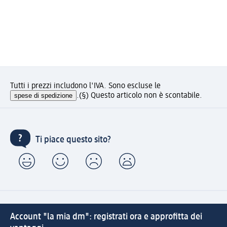
Tutti i prezzi includono l'IVA. Sono escluse le
spese di spedizione
.
(§) Questo articolo non è scontabile.
Ti piace questo sito?
Account "la mia dm": registrati ora e approfitta dei