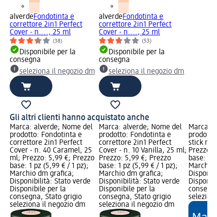
alverde
Fondotinta e
alverde
Fondotinta e
correttore 2in1 Perfect
correttore 2in1 Perfect
Cover - n...., 25 ml
Cover - n...., 25 ml
(38)
(53)
Disponibile per la
Disponibile per la
consegna
consegna
seleziona il negozio dm
seleziona il negozio dm
Gli altri clienti hanno acquistato anche
Marca: alverde; Nome del
Marca: alverde; Nome del
Marca: a
prodotto: Fondotinta e
prodotto: Fondotinta e
prodotto
correttore 2in1 Perfect
correttore 2in1 Perfect
stick n. 1
Cover - n. 40 Caramel, 25
Cover - n. 10 Vanilla, 25 ml;
Prezzo: 
ml; Prezzo: 5,99 €; Prezzo
Prezzo: 5,99 €; Prezzo
base: 1 p
base: 1 pz (5,99 € / 1 pz);
base: 1 pz (5,99 € / 1 pz);
Marchio 
Marchio dm grafica;
Marchio dm grafica;
Disponibi
Disponibilità: Stato verde
Disponibilità: Stato verde
Disponibi
Disponibile per la
Disponibile per la
consegna
consegna, Stato grigio
consegna, Stato grigio
selezion
seleziona il negozio dm
seleziona il negozio dm