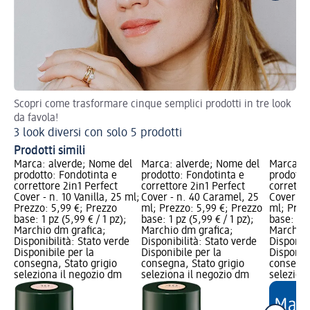
Scopri come trasformare cinque semplici prodotti in tre look
Com
da favola!
Co
3 look diversi con solo 5 prodotti
Prodotti simili
Marca: alverde; Nome del
Marca: alverde; Nome del
Marca: a
prodotto: Fondotinta e
prodotto: Fondotinta e
prodotto
correttore 2in1 Perfect
correttore 2in1 Perfect
correttor
Cover - n. 10 Vanilla, 25 ml;
Cover - n. 40 Caramel, 25
Cover - n
Prezzo: 5,99 €; Prezzo
ml; Prezzo: 5,99 €; Prezzo
ml; Prez
base: 1 pz (5,99 € / 1 pz);
base: 1 pz (5,99 € / 1 pz);
base: 1 p
Marchio dm grafica;
Marchio dm grafica;
Marchio 
Disponibilità: Stato verde
Disponibilità: Stato verde
Disponibi
Disponibile per la
Disponibile per la
Disponibi
consegna, Stato grigio
consegna, Stato grigio
consegna
seleziona il negozio dm
seleziona il negozio dm
selezion