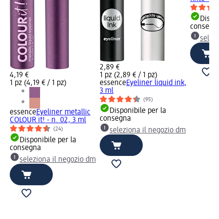
Dispon
consegn
selez
2,89 €
4,19 €
1 pz (2,89 € / 1 pz)
1 pz (4,19 € / 1 pz)
essence
Eyeliner liquid ink,
3 ml
(95)
Disponibile per la
essence
Eyeliner metallic
consegna
COLOUR it! - n. 02, 3 ml
(24)
seleziona il negozio dm
Disponibile per la
consegna
seleziona il negozio dm