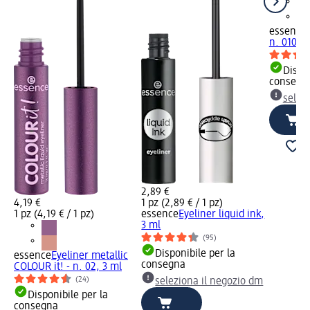
essence
n. 010, 1
Dispon
consegn
selez
2,89 €
4,19 €
1 pz (2,89 € / 1 pz)
1 pz (4,19 € / 1 pz)
essence
Eyeliner liquid ink,
3 ml
(95)
Disponibile per la
essence
Eyeliner metallic
consegna
COLOUR it! - n. 02, 3 ml
(24)
seleziona il negozio dm
Disponibile per la
consegna