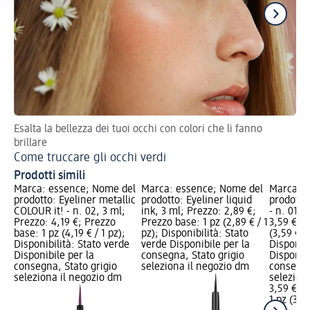
Esalta la bellezza dei tuoi occhi con colori che li fanno
Cr
brillare
Ha
Come truccare gli occhi verdi
Ha
Prodotti simili
Marca: essence; Nome del
Marca: essence; Nome del
Marca: e
prodotto: Eyeliner metallic
prodotto: Eyeliner liquid
prodotto
COLOUR it! - n. 02, 3 ml;
ink, 3 ml; Prezzo: 2,89 €;
- n. 010,
Prezzo: 4,19 €; Prezzo
Prezzo base: 1 pz (2,89 € / 1
3,59 €; P
base: 1 pz (4,19 € / 1 pz);
pz); Disponibilità: Stato
(3,59 € / 
Disponibilità: Stato verde
verde Disponibile per la
Disponibi
Disponibile per la
consegna, Stato grigio
Disponibi
consegna, Stato grigio
seleziona il negozio dm
consegna
seleziona il negozio dm
selezion
3,59 €
1 pz (3,59