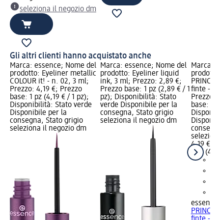
seleziona il negozio dm
Gli altri clienti hanno acquistato anche
Marca: essence; Nome del
Marca: essence; Nome del
Marca: e
prodotto: Eyeliner metallic
prodotto: Eyeliner liquid
prodotto
COLOUR it! - n. 02, 3 ml;
ink, 3 ml; Prezzo: 2,89 €;
PRINCESS 
Prezzo: 4,19 €; Prezzo
Prezzo base: 1 pz (2,89 € / 1
finte - b
base: 1 pz (4,19 € / 1 pz);
pz); Disponibilità: Stato
Prezzo: 
Disponibilità: Stato verde
verde Disponibile per la
base: 1 p
Disponibile per la
consegna, Stato grigio
Disponibi
consegna, Stato grigio
seleziona il negozio dm
Disponibi
seleziona il negozio dm
consegna
selezion
4,19 €
1 pz (4,19
essence
PRINCESS 
finte -...