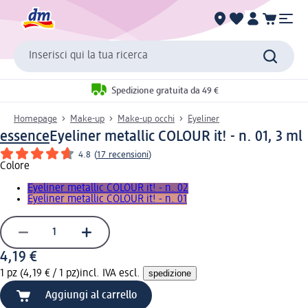
Inserisci qui la tua ricerca
Spedizione gratuita da 49 €
Homepage
Make-up
Make-up occhi
Eyeliner
essence
Eyeliner metallic COLOUR it! - n. 01, 3 ml
4.8
(
17 recensioni
)
Colore
Eyeliner metallic COLOUR it! - n. 02
Eyeliner metallic COLOUR it! - n. 01
4,19 €
1 pz (4,19 € / 1 pz)
incl. IVA escl.
spedizione
Aggiungi al carrello