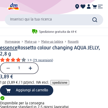
Inserisci qui la tua ricerca
Spedizione gratuita da 49 €
Homepage
Make-up
Make-up labbra
Rossetti
essence
Rossetto colour changing AQUA JELLY,
2,8 g
3.9
(
79 recensioni
)
3,89 €
1 pz (3,89 € / 1 pz)
incl. IVA escl.
spedizione
Aggiungi al carrello
Disponibile per la consegna
Spedizione standard in 2-5 giorni lavorativi