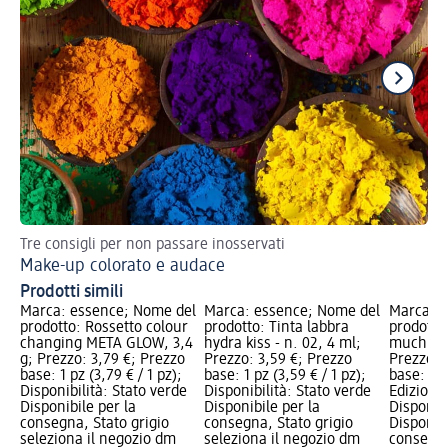
Tre consigli per non passare inosservati
Tr
Make-up colorato e audace
Tr
Prodotti simili
Marca: essence; Nome del
Marca: essence; Nome del
Marca: e
prodotto: Rossetto colour
prodotto: Tinta labbra
prodotto
changing META GLOW, 3,4
hydra kiss - n. 02, 4 ml;
much! - n
g; Prezzo: 3,79 €; Prezzo
Prezzo: 3,59 €; Prezzo
Prezzo: 
base: 1 pz (3,79 € / 1 pz);
base: 1 pz (3,59 € / 1 pz);
base: 1 p
Disponibilità: Stato verde
Disponibilità: Stato verde
Edizione 
Disponibile per la
Disponibile per la
Disponibi
consegna, Stato grigio
consegna, Stato grigio
Disponibi
seleziona il negozio dm
seleziona il negozio dm
consegna