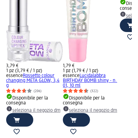
Dispon
consegn
selez
3,79 €
1,79 €
1 pz (3,79 € / 1 pz)
1 pz (1,79 € / 1 pz)
essence
Rossetto colour
essence
Lucidalabbra
changing META GLOW, 3,4
BIRTHDAY BOMB shiny - n.
g
01, 10 ml
(206)
(322)
Disponibile per la
Disponibile per la
consegna
consegna
seleziona il negozio dm
seleziona il negozio dm