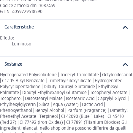
essence e rendi il tuo sorriso ancora più speciale!
Codice articolo dm: 3087459
GTIN: 4059729518590
Caratteristiche
Effetto:
Luminoso
Sostanze
Hydrogenated Polyisobutene | Tridecyl Trimellitate | Octyldodecanol
| C12-15 Alkyl Benzoate | Trimethylsiloxysilicate | Hydrogenated
Polycyclopentadiene | Dibutyl Lauroyl Glutamide | Ethylhexyl
Palmitate | Dibutyl Ethylhexanoyl Glutamide | Tocopheryl Acetate |
Tocopherol | Diisostearyl Malate | Isostearic Acid | Caprylyl Glycol |
Ethylhexylglycerin | Silica | Aqua (Water) | Lactic Acid |
Phenoxyethanol | Benzyl Alcohol | Parfum (Fragrance) | Dimethyl
Phenethyl Acetate | Terpineol | CI 42090 (Blue 1 Lake) | CI 45410
(Red 27) | CI 77492 (Iron Oxides) | CI 77891 (Titanium Dioxide) Gli
ingredienti elencati nello shop online possono differire da quelli