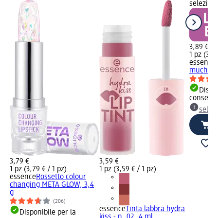
selezion
3,89 €
1 pz (3,89
essence
much! - n
Dispon
consegn
selez
3,79 €
3,59 €
1 pz (3,79 € / 1 pz)
1 pz (3,59 € / 1 pz)
essence
Rossetto colour
changing META GLOW, 3,4
g
(206)
essence
Tinta labbra hydra
Disponibile per la
kiss - n. 02, 4 ml