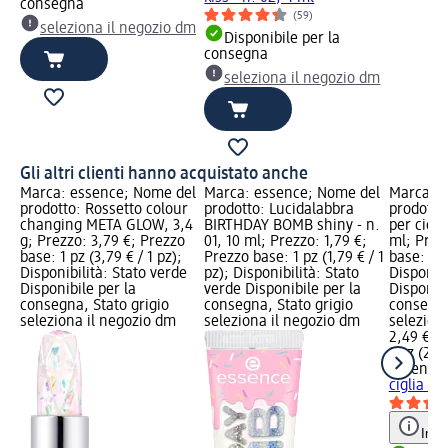
consegna
(59)
seleziona il negozio dm
Disponibile per la
consegna
seleziona il negozio dm
Gli altri clienti hanno acquistato anche
Marca: essence; Nome del
Marca: essence; Nome del
Marca: e
prodotto: Rossetto colour
prodotto: Lucidalabbra
prodotto
changing META GLOW, 3,4
BIRTHDAY BOMB shiny - n.
per cigli
g; Prezzo: 3,79 €; Prezzo
01, 10 ml; Prezzo: 1,79 €;
ml; Prez
base: 1 pz (3,79 € / 1 pz);
Prezzo base: 1 pz (1,79 € / 1
base: 1 p
Disponibilità: Stato verde
pz); Disponibilità: Stato
Disponibi
Disponibile per la
verde Disponibile per la
Disponibi
consegna, Stato grigio
consegna, Stato grigio
consegna
seleziona il negozio dm
seleziona il negozio dm
selezion
2,49 €
1 pz (2,49
essence
ciglia e 
Info