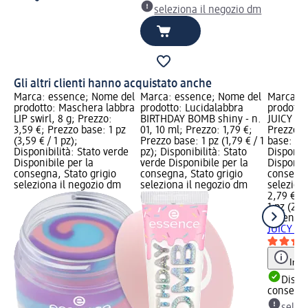
seleziona il negozio dm
Gli altri clienti hanno acquistato anche
Marca: essence; Nome del
Marca: essence; Nome del
Marca: e
prodotto: Maschera labbra
prodotto: Lucidalabbra
prodotto
LIP swirl, 8 g; Prezzo:
BIRTHDAY BOMB shiny - n.
JUICY NAI
3,59 €; Prezzo base: 1 pz
01, 10 ml; Prezzo: 1,79 €;
Prezzo: 
(3,59 € / 1 pz);
Prezzo base: 1 pz (1,79 € / 1
base: 1 p
Disponibilità: Stato verde
pz); Disponibilità: Stato
Disponibi
Disponibile per la
verde Disponibile per la
Disponibi
consegna, Stato grigio
consegna, Stato grigio
consegna
seleziona il negozio dm
seleziona il negozio dm
selezion
2,79 €
1 pz (2,79
essence
JUICY NAI
Info
Dispon
consegn