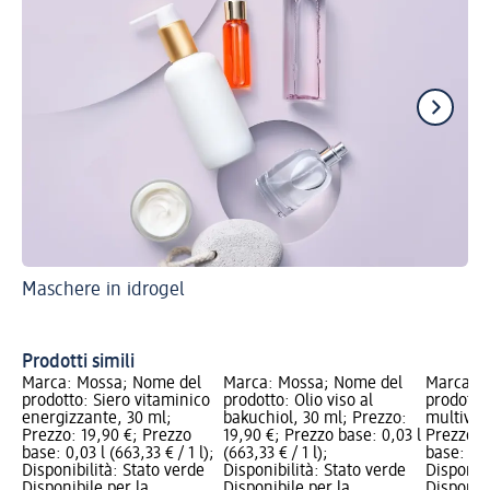
Maschere in idrogel
Sfr
sa
Cr
Prodotti simili
Marca: Mossa; Nome del
Marca: Mossa; Nome del
Marca: 
prodotto: Siero vitaminico
prodotto: Olio viso al
prodotto:
energizzante, 30 ml;
bakuchiol, 30 ml; Prezzo:
multivit
Prezzo: 19,90 €; Prezzo
19,90 €; Prezzo base: 0,03 l
Prezzo: 
base: 0,03 l (663,33 € / 1 l);
(663,33 € / 1 l);
base: 0,03
Disponibilità: Stato verde
Disponibilità: Stato verde
Disponibi
Disponibile per la
Disponibile per la
Disponibi