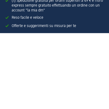
(1) Spedizione gratuita per ordini superiori a 49 € e ritiro
express sempre gratuito effettuando un ordine con un
account "la mia dm"
Reso facile e veloce
Offerte e suggerimenti su misura per te
Crea il tuo account "la mia dm"
Aiuto e contatti
Servizi
Servizio clienti
Spedizione e consegna
Reso e rimborso
L'azienda
La nostra azienda
Corporate Responsibility
Lavora con noi
Press e news
Espansione