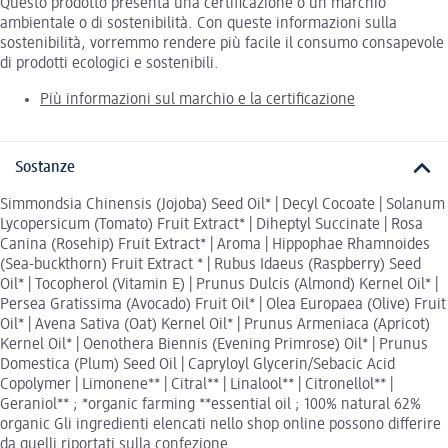
Questo prodotto presenta una certificazione o un marchio
ambientale o di sostenibilità. Con queste informazioni sulla
sostenibilità, vorremmo rendere più facile il consumo consapevole
di prodotti ecologici e sostenibili.
Più informazioni sul marchio e la certificazione
Sostanze
Simmondsia Chinensis (Jojoba) Seed Oil* | Decyl Cocoate | Solanum
Lycopersicum (Tomato) Fruit Extract* | Diheptyl Succinate | Rosa
Canina (Rosehip) Fruit Extract* | Aroma | Hippophae Rhamnoides
(Sea-buckthorn) Fruit Extract * | Rubus Idaeus (Raspberry) Seed
Oil* | Tocopherol (Vitamin E) | Prunus Dulcis (Almond) Kernel Oil* |
Persea Gratissima (Avocado) Fruit Oil* | Olea Europaea (Olive) Fruit
Oil* | Avena Sativa (Oat) Kernel Oil* | Prunus Armeniaca (Apricot)
Kernel Oil* | Oenothera Biennis (Evening Primrose) Oil* | Prunus
Domestica (Plum) Seed Oil | Capryloyl Glycerin/Sebacic Acid
Copolymer | Limonene** | Citral** | Linalool** | Citronellol** |
Geraniol** ; *organic farming **essential oil ; 100% natural 62%
organic Gli ingredienti elencati nello shop online possono differire
da quelli riportati sulla confezione.