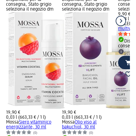
consegna, Stato grigio
consegna, Stato grigio
consegna
seleziona il negozio dm
seleziona il negozio dm
selezion
9,90 €
0,03 l (33
WELEDA
multivit
Dispon
consegn
selez
19,90 €
19,90 €
0,03 l (663,33 € / 1 l)
0,03 l (663,33 € / 1 l)
Mossa
Siero vitaminico
Mossa
Olio viso al
energizzante, 30 ml
bakuchiol, 30 ml
(0)
(0)