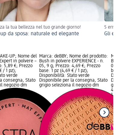
zza la tua bellezza nel tuo grande giorno!
5 errori e 5 sol
up da sposa: naturale ed elegante
Gli errori ma
AKE-UP; Nome del
Marca: deBBY; Nome del prodotto:
Marca: deBB
Expert in polvere –
Bush in polvere EXPERIENCE - n.
Bush in pol
o: 5,89 €; Prezzo
05, 9 g; Prezzo: 4,69 €; Prezzo
06, 9 g; Pre
 / 1 pz);
base: 1 pz (4,69 € / 1 pz);
base: 1 pz (4
tato verde
Disponibilità: Stato verde
Disponibilit
la consegna, Stato
Disponibile per la consegna, Stato
Disponibile
 il negozio dm
grigio seleziona il negozio dm
grigio selez
4,69 €
1 pz (4,69 € 