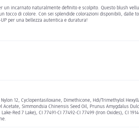
per un incarnato naturalmente definito e scolpito. Questo blush vell
n tocco di colore. Con sei splendide colorazioni disponibili, dalle t
E-UP per una bellezza autentica e duratura!
e, Nylon 12, Cyclopentasiloxane, Dimethicone, Hdi/Trimethylol Hexy
ryl Acetate, Simmondsia Chinensis Seed Oil, Prunus Amygdalus Dulcis
 Lake-Red 7 Lake), CI 77491-CI 77492-CI 77499 (Iron Oxides), CI 19140
one.