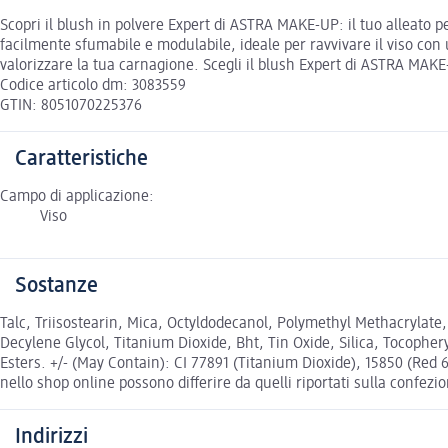
Scopri il blush in polvere Expert di ASTRA MAKE-UP: il tuo alleato 
facilmente sfumabile e modulabile, ideale per ravvivare il viso con u
valorizzare la tua carnagione. Scegli il blush Expert di ASTRA MAK
Codice articolo dm: 3083559
GTIN: 8051070225376
Caratteristiche
Campo di applicazione:
Viso
Sostanze
Talc, Triisostearin, Mica, Octyldodecanol, Polymethyl Methacrylat
Decylene Glycol, Titanium Dioxide, Bht, Tin Oxide, Silica, Tocophe
Esters. +/- (May Contain): CI 77891 (Titanium Dioxide), 15850 (Red 6
nello shop online possono differire da quelli riportati sulla confezi
Indirizzi