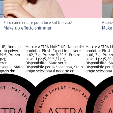
Ecco come creare punti luce sul tuo viso!
Valori
Make-up effetto shimmer
Make-
-UP; Nome del
Marca: ASTRA MAKE-UP; Nome del
Marca: ASTRA M
rt in polvere –
prodotto: Blush Expert in polvere –
prodotto: Blush 
,89 €; Prezzo
n.02, 7 g; Prezzo: 5,89 €; Prezzo
n.06, 7 g; Prezz
 pz);
base: 1 pz (5,89 € / 1 pz);
base: 1 pz (5,89 €
verde
Disponibilità: Stato verde
Disponibilità: S
onsegna, Stato
Disponibile per la consegna, Stato
Disponibile per 
negozio dm
grigio seleziona il negozio dm
grigio seleziona