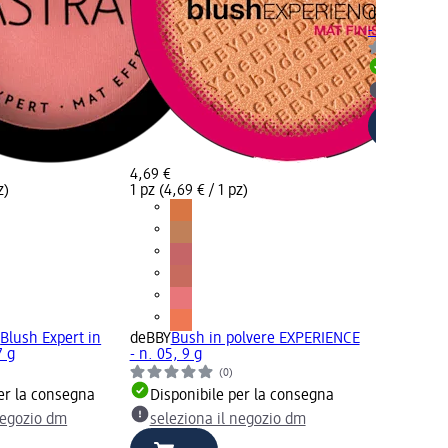
deBBY
Bush 
- n. 06, 9 g
Disponib
selezion
4,69 €
z)
1 pz (4,69 € / 1 pz)
P
Blush Expert in
deBBY
Bush in polvere EXPERIENCE
7 g
- n. 05, 9 g
(0)
er la consegna
Disponibile per la consegna
negozio dm
seleziona il negozio dm