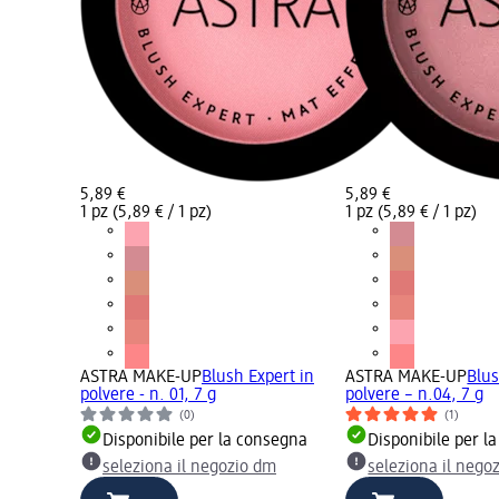
5,89 €
5,89 €
1 pz (5,89 € / 1 pz)
1 pz (5,89 € / 1 pz)
ASTRA MAKE-UP
Blush Expert in
ASTRA MAKE-UP
Blus
polvere - n. 01, 7 g
polvere – n.04, 7 g
(0)
(1)
Disponibile per la consegna
Disponibile per l
seleziona il negozio dm
seleziona il nego