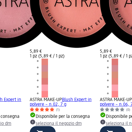
5,89 €
5,89 €
1 pz (5,89 € / 1 pz)
1 pz (5,89 € / 1 p
h Expert in
ASTRA MAKE-UP
Blush Expert in
ASTRA MAKE-U
polvere – n.02, 7 g
polvere – n.06, 
(1)
(0)
a consegna
Disponibile per la consegna
Disponibile p
zio dm
seleziona il negozio dm
seleziona il 