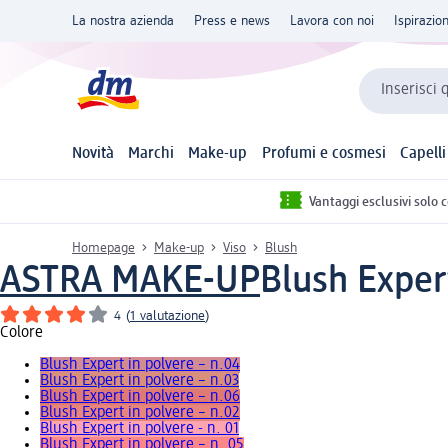
La nostra azienda
Press e news
Lavora con noi
Ispirazio
Inserisci 
Novità
Marchi
Make-up
Profumi e cosmesi
Capelli
Vantaggi esclusivi solo 
Homepage
Make-up
Viso
Blush
ASTRA MAKE-UP
Blush Expert
4
(
1 valutazione
)
Colore
Blush Expert in polvere – n.04
Blush Expert in polvere – n.03
Blush Expert in polvere – n.06
Blush Expert in polvere – n.02
Blush Expert in polvere - n. 01
Blush Expert in polvere – n. 05