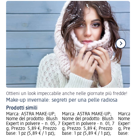
Ottieni un look impeccabile anche nelle giornate più fredde!
Ecc
Make-up invernale: segreti per una pelle radiosa
Ma
Prodotti simili
Marca: ASTRA MAKE-UP;
Marca: ASTRA MAKE-UP;
Marca: 
Nome del prodotto: Blush
Nome del prodotto: Blush
Nome del
Expert in polvere – n. 05, 7
Expert in polvere - n. 01, 7
Expert in
g; Prezzo: 5,89 €; Prezzo
g; Prezzo: 5,89 €; Prezzo
g; Prezz
base: 1 pz (5,89 € / 1 pz);
base: 1 pz (5,89 € / 1 pz);
base: 1 p