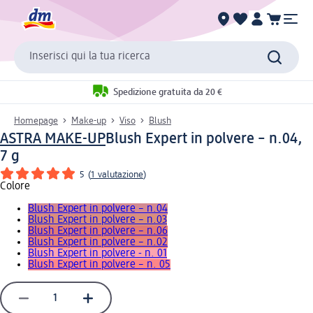
Inserisci qui la tua ricerca
Spedizione gratuita da 20 €
Homepage
Make-up
Viso
Blush
ASTRA MAKE-UP
Blush Expert in polvere – n.04,
7 g
5
(
1 valutazione
)
Colore
Blush Expert in polvere – n.04
Blush Expert in polvere – n.03
Blush Expert in polvere – n.06
Blush Expert in polvere – n.02
Blush Expert in polvere - n. 01
Blush Expert in polvere – n. 05