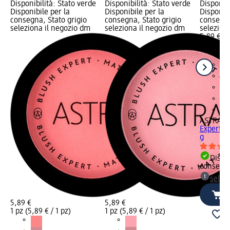
Disponibilità: Stato verde
Disponibilità: Stato verde
Disponibi
Disponibile per la
Disponibile per la
Disponibi
consegna, Stato grigio
consegna, Stato grigio
consegna
seleziona il negozio dm
seleziona il negozio dm
selezion
5,89 €
1 pz (5,89
ASTRA M
Expert in
g
Dispon
consegn
selez
5,89 €
5,89 €
1 pz (5,89 € / 1 pz)
1 pz (5,89 € / 1 pz)