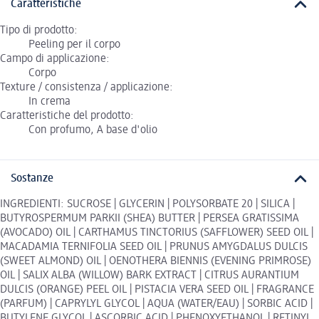
Caratteristiche
Tipo di prodotto:
Peeling per il corpo
Campo di applicazione:
Corpo
Texture / consistenza / applicazione:
In crema
Caratteristiche del prodotto:
Con profumo, A base d'olio
Sostanze
INGREDIENTI: SUCROSE | GLYCERIN | POLYSORBATE 20 | SILICA |
BUTYROSPERMUM PARKII (SHEA) BUTTER | PERSEA GRATISSIMA
(AVOCADO) OIL | CARTHAMUS TINCTORIUS (SAFFLOWER) SEED OIL |
MACADAMIA TERNIFOLIA SEED OIL | PRUNUS AMYGDALUS DULCIS
(SWEET ALMOND) OIL | OENOTHERA BIENNIS (EVENING PRIMROSE)
OIL | SALIX ALBA (WILLOW) BARK EXTRACT | CITRUS AURANTIUM
DULCIS (ORANGE) PEEL OIL | PISTACIA VERA SEED OIL | FRAGRANCE
(PARFUM) | CAPRYLYL GLYCOL | AQUA (WATER/EAU) | SORBIC ACID |
BUTYLENE GLYCOL | ASCORBIC ACID | PHENOXYETHANOL | RETINYL