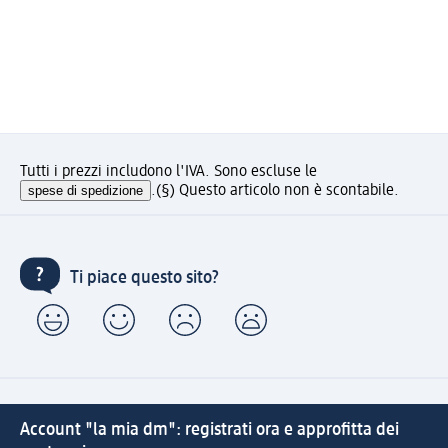
Tutti i prezzi includono l'IVA. Sono escluse le
spese di spedizione
.
(§) Questo articolo non è scontabile.
Ti piace questo sito?
Account "la mia dm": registrati ora e approfitta dei