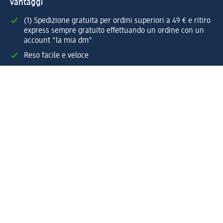
vantaggi
(1) Spedizione gratuita per ordini superiori a 49 € e ritiro
express sempre gratuito effettuando un ordine con un
account "la mia dm"
Reso facile e veloce
Offerte e suggerimenti su misura per te
Crea il tuo account "la mia dm"
Aiuto e contatti
Servizi
Servizio clienti
Spedizione e consegna
Reso e rimborso
L'azienda