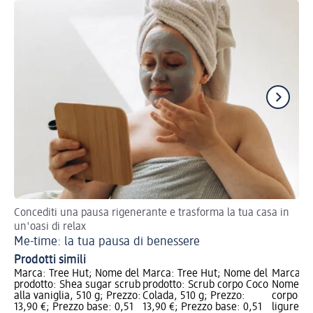
Concediti una pausa rigenerante e trasforma la tua casa in
Sco
un'oasi di relax
Ch
Me-time: la tua pausa di benessere
Prodotti simili
Marca: Tree Hut; Nome del
Marca: Tree Hut; Nome del
Marca: I
prodotto: Shea sugar scrub
prodotto: Scrub corpo Coco
Nome del
alla vaniglia, 510 g; Prezzo:
Colada, 510 g; Prezzo:
corpo con
13,90 €; Prezzo base: 0,51
13,90 €; Prezzo base: 0,51
ligure, 6