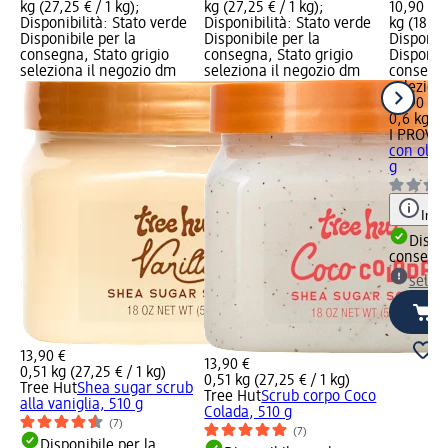
kg (27,25 € / 1 kg);
kg (27,25 € / 1 kg);
10,90 €;
Disponibilità: Stato verde
Disponibilità: Stato verde
kg (18,17 
Disponibile per la
Disponibile per la
Disponibi
consegna, Stato grigio
consegna, Stato grigio
Disponibi
seleziona il negozio dm
seleziona il negozio dm
consegna
selezion
10,90 €
0,6 kg (1
I PROVE
con olio 
g
Info
Dispon
consegn
selez
13,90 €
13,90 €
0,51 kg (27,25 € / 1 kg)
0,51 kg (27,25 € / 1 kg)
Tree Hut
Shea sugar scrub
Tree Hut
Scrub corpo Coco
alla vaniglia, 510 g
Colada, 510 g
(7)
(7)
Disponibile per la