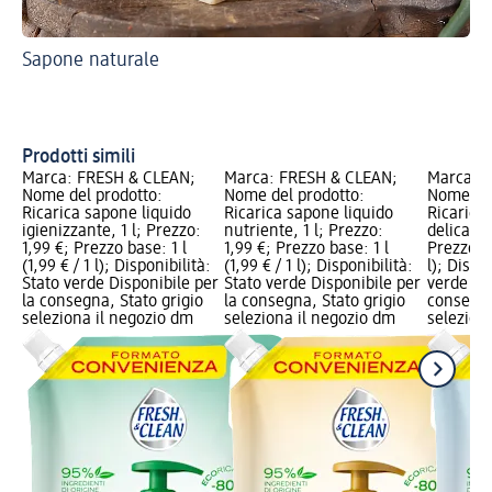
Sapone naturale
Pre
ris
Sa
Prodotti simili
Marca: FRESH & CLEAN;
Marca: FRESH & CLEAN;
Marca: 
Nome del prodotto:
Nome del prodotto:
Nome del
Ricarica sapone liquido
Ricarica sapone liquido
Ricarica
igienizzante, 1 l; Prezzo:
nutriente, 1 l; Prezzo:
delicato,
1,99 €; Prezzo base: 1 l
1,99 €; Prezzo base: 1 l
Prezzo ba
(1,99 € / 1 l); Disponibilità:
(1,99 € / 1 l); Disponibilità:
l); Dispo
Stato verde Disponibile per
Stato verde Disponibile per
verde Dis
la consegna, Stato grigio
la consegna, Stato grigio
consegna
seleziona il negozio dm
seleziona il negozio dm
selezion