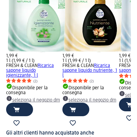
1,99 €
1,99 €
1,99 €
1 l (1,99 € / 1 l)
1 l (1,99 € / 1 l)
1 l (1,99 €
FRESH & CLEAN
Ricarica
FRESH & CLEAN
Ricarica
FRESH &
sapone liquido
sapone liquido nutriente, 1
sapone li
igienizzante, 1 l
l
(2)
(2)
Dispon
Disponibile per la
Disponibile per la
consegn
consegna
consegna
selez
seleziona il negozio dm
seleziona il negozio dm
Gli altri clienti hanno acquistato anche