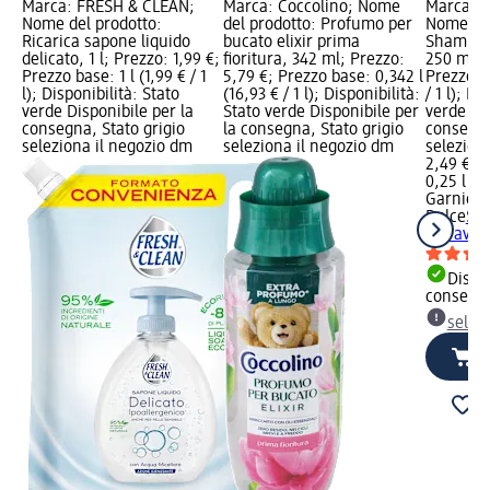
Marca: FRESH & CLEAN;
Marca: Coccolino; Nome
Marca: G
Nome del prodotto:
del prodotto: Profumo per
Nome del
Ricarica sapone liquido
bucato elixir prima
Shampoo 
delicato, 1 l; Prezzo: 1,99 €;
fioritura, 342 ml; Prezzo:
250 ml; 
Prezzo base: 1 l (1,99 € / 1
5,79 €; Prezzo base: 0,342 l
Prezzo ba
l); Disponibilità: Stato
(16,93 € / 1 l); Disponibilità:
/ 1 l); Di
verde Disponibile per la
Stato verde Disponibile per
verde Dis
consegna, Stato grigio
la consegna, Stato grigio
consegna
seleziona il negozio dm
seleziona il negozio dm
selezion
2,49 €
0,25 l (9,
Garnier 
Dolce
Sh
Meravigl
Dispon
consegn
selez