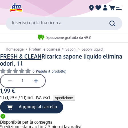
Inserisci qui la tua ricerca
Spedizione gratuita da 49 €
Homepage
Profumi e cosmesi
Saponi
Saponi liquidi
FRESH & CLEAN
Ricarica sapone liquido elimina
odori, 1 l
0
(
Valuta il prodotto
)
1,99 €
1 l (1,99 € / 1 l)
incl. IVA escl.
spedizione
Aggiungi al carrello
Disponibile per la consegna
Spedizione standard in 2-5 giorni lavorativi