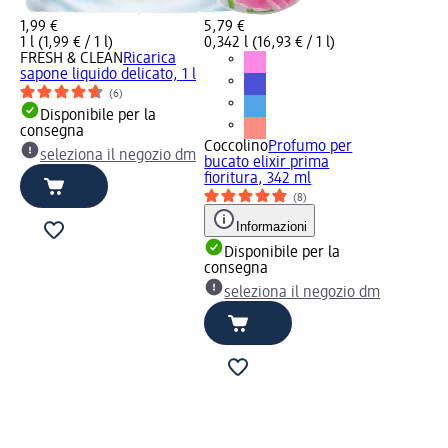
1,99 €
5,79 €
1 l (1,99 € / 1 l)
0,342 l (16,93 € / 1 l)
FRESH & CLEAN
Ricarica
sapone liquido delicato, 1 l
(6)
Disponibile per la
consegna
Coccolino
Profumo per
seleziona il negozio dm
bucato elixir prima
fioritura, 342 ml
(8)
Informazioni
Disponibile per la
consegna
seleziona il negozio dm