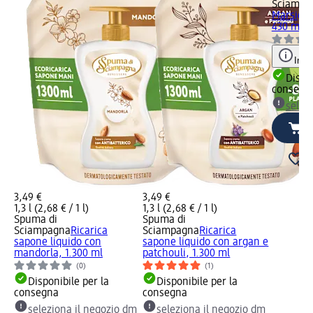
Sciampa
Marsiglia
430 ml
Info
Dispon
consegn
selez
3,49 €
3,49 €
1,3 l (2,68 € / 1 l)
1,3 l (2,68 € / 1 l)
Spuma di
Spuma di
Sciampagna
Ricarica
Sciampagna
Ricarica
sapone liquido con
sapone liquido con argan e
mandorla, 1.300 ml
patchouli, 1.300 ml
(0)
(1)
Disponibile per la
Disponibile per la
consegna
consegna
seleziona il negozio dm
seleziona il negozio dm