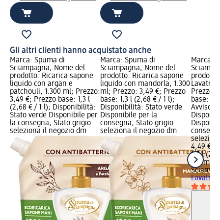
Gli altri clienti hanno acquistato anche
Marca: Spuma di
Marca: Spuma di
Marca: 
Sciampagna; Nome del
Sciampagna; Nome del
Sciampa
prodotto: Ricarica sapone
prodotto: Ricarica sapone
prodotto
liquido con argan e
liquido con mandorla, 1.300
Lavatrice
patchouli, 1.300 ml; Prezzo:
ml; Prezzo: 3,49 €; Prezzo
Prezzo: 
3,49 €; Prezzo base: 1,3 l
base: 1,3 l (2,68 € / 1 l);
base: 1,7 
(2,68 € / 1 l); Disponibilità:
Disponibilità: Stato verde
Avviso di
Stato verde Disponibile per
Disponibile per la
Disponibi
la consegna, Stato grigio
consegna, Stato grigio
Disponibi
seleziona il negozio dm
seleziona il negozio dm
consegna
selezion
4,49 €
1,7 l (2,6
Spuma d
Sciampa
Lavatrice