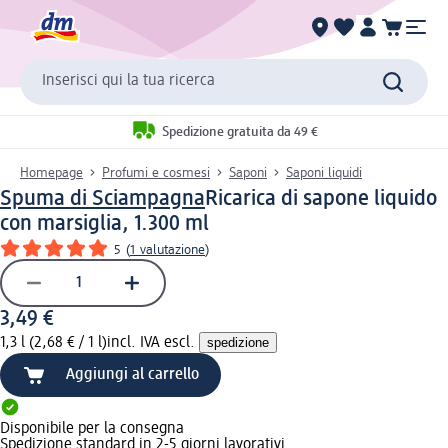
Inserisci qui la tua ricerca
Spedizione gratuita da 49 €
Homepage
Profumi e cosmesi
Saponi
Saponi liquidi
Spuma di Sciampagna
Ricarica di sapone liquido
con marsiglia, 1.300 ml
5
(
1 valutazione
)
3,49 €
1,3 l (2,68 € / 1 l)
incl. IVA escl.
spedizione
Aggiungi al carrello
Disponibile per la consegna
Spedizione standard in 2-5 giorni lavorativi