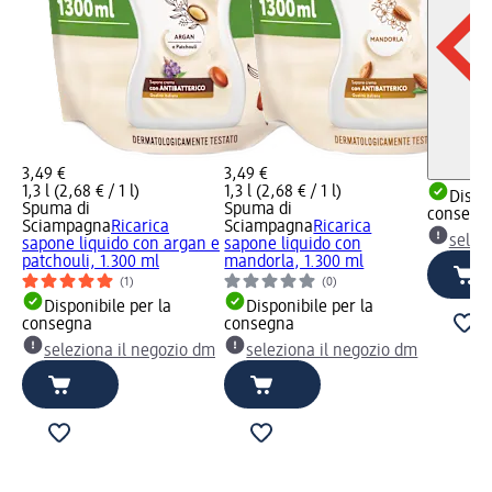
3,49 €
3,49 €
1,3 l (2,68 € / 1 l)
1,3 l (2,68 € / 1 l)
Dispon
Spuma di
Spuma di
consegn
Sciampagna
Ricarica
Sciampagna
Ricarica
selez
sapone liquido con argan e
sapone liquido con
patchouli, 1.300 ml
mandorla, 1.300 ml
(1)
(0)
Disponibile per la
Disponibile per la
consegna
consegna
seleziona il negozio dm
seleziona il negozio dm