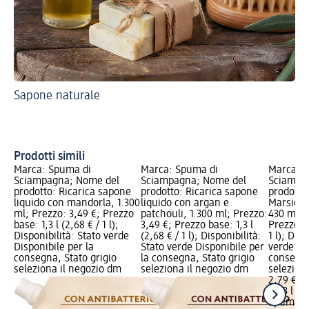
Sapone naturale
Pre
ris
Sa
Prodotti simili
Marca: Spuma di
Marca: Spuma di
Marca: 
Sciampagna; Nome del
Sciampagna; Nome del
Sciampa
prodotto: Ricarica sapone
prodotto: Ricarica sapone
prodotto
liquido con mandorla, 1.300
liquido con argan e
Marsiglia
ml; Prezzo: 3,49 €; Prezzo
patchouli, 1.300 ml; Prezzo:
430 ml; 
base: 1,3 l (2,68 € / 1 l);
3,49 €; Prezzo base: 1,3 l
Prezzo ba
Disponibilità: Stato verde
(2,68 € / 1 l); Disponibilità:
1 l); Disp
Disponibile per la
Stato verde Disponibile per
verde Dis
consegna, Stato grigio
la consegna, Stato grigio
consegna
seleziona il negozio dm
seleziona il negozio dm
selezion
2,79 €
0,43 l (6,
Spuma d