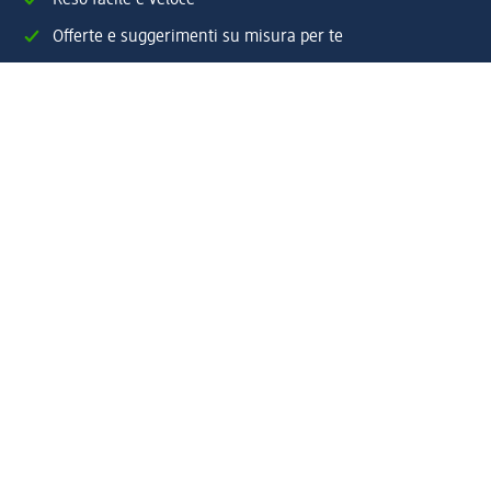
Offerte e suggerimenti su misura per te
Crea il tuo account "la mia dm"
Aiuto e contatti
Servizi
Servizio clienti
Spedizione e consegna
Reso e rimborso
L'azienda
La nostra azienda
Corporate Responsibility
Lavora con noi
Press e news
Espansione
Un mondo di prodotti
Il mondo dm