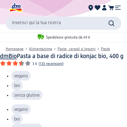
Inserisci qui la tua ricerca
Spedizione gratuita da 49 €
Homepage
Alimentazione
Pasta, cereali e legumi
Pasta
dmBio
Pasta a base di radice di konjac bio, 400 g
3.6
(
133 recensioni
)
vegano
bio
senza glutine
vegano
bio