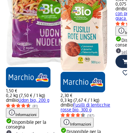
0,075 kg 
dmBio
Gr
con prote
giaca...,
Info
Dispon
consegn
selez
1,50 €
0,2 kg (7,50 € / 1 kg)
2,30 €
dmBio
Udon bio, 200 g
0,3 kg (7,67 € / 1 kg)
dmBio
Fusilli di lenticchie
(81)
rosse bio, 300 g
Informazioni
(187)
Disponibile per la
Informazioni
consegna
Disponibile per la