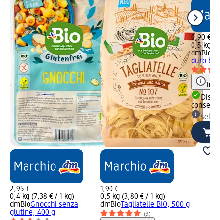
0,90 €
0,5 kg (1,
dmBio
Sp
duro bio
Info
Dispon
consegn
selez
2,95 €
1,90 €
0,4 kg (7,38 € / 1 kg)
0,5 kg (3,80 € / 1 kg)
dmBio
Gnocchi senza
dmBio
Tagliatelle BIO, 500 g
glutine, 400 g
(3)