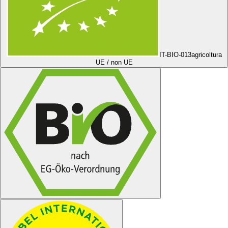
IT-BIO-013
agricoltura
UE / non UE