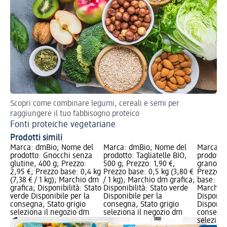
Scopri come combinare legumi, cereali e semi per
Tut
raggiungere il tuo fabbisogno proteico
Ma
Fonti proteiche vegetariane
Prodotti simili
Marca: dmBio; Nome del
Marca: dmBio; Nome del
Marca: 
prodotto: Gnocchi senza
prodotto: Tagliatelle BIO,
prodotto:
glutine, 400 g; Prezzo:
500 g; Prezzo: 1,90 €;
grano du
2,95 €; Prezzo base: 0,4 kg
Prezzo base: 0,5 kg (3,80 €
Prezzo: 
(7,38 € / 1 kg); Marchio dm
/ 1 kg); Marchio dm grafica;
base: 0,5
grafica; Disponibilità: Stato
Disponibilità: Stato verde
Marchio 
verde Disponibile per la
Disponibile per la
Disponibi
consegna, Stato grigio
consegna, Stato grigio
Disponibi
seleziona il negozio dm
seleziona il negozio dm
consegna
selezion