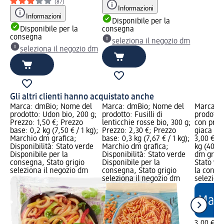
(87)
Informazioni
Informazioni
Disponibile per la
Disponibile per la
consegna
consegna
seleziona il negozio dm
seleziona il negozio dm
Gli altri clienti hanno acquistato anche
Marca: dmBio; Nome del
Marca: dmBio; Nome del
Marca: 
prodotto: Udon bio, 200 g;
prodotto: Fusilli di
prodotto
Prezzo: 1,50 €; Prezzo
lenticchie rosse bio, 300 g;
con prote
base: 0,2 kg (7,50 € / 1 kg);
Prezzo: 2,30 €; Prezzo
giaca BIO
Marchio dm grafica;
base: 0,3 kg (7,67 € / 1 kg);
3,00 €; 
Disponibilità: Stato verde
Marchio dm grafica;
kg (40,00
Disponibile per la
Disponibilità: Stato verde
dm grafic
consegna, Stato grigio
Disponibile per la
Stato ve
seleziona il negozio dm
consegna, Stato grigio
la conse
seleziona il negozio dm
selezion
3,00 €