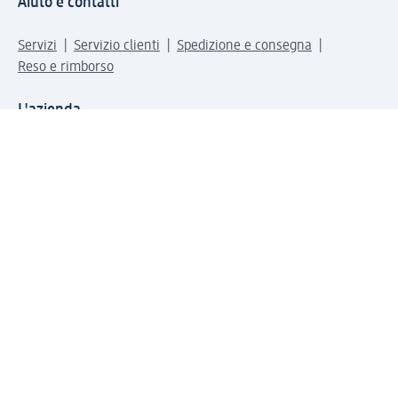
Aiuto e contatti
Servizi
Servizio clienti
Spedizione e consegna
Reso e rimborso
L'azienda
La nostra azienda
Corporate Responsibility
Lavora con noi
Press e news
Espansione
Un mondo di prodotti
Il mondo dm
Punti vendita
Il nostro Journal
Vivere consapevoli con dm
Sigilli e certificazioni