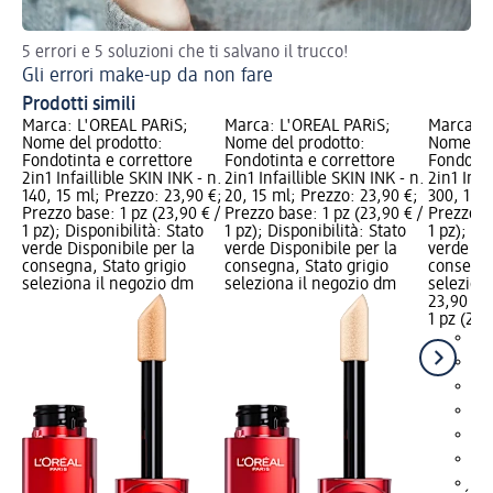
5 errori e 5 soluzioni che ti salvano il trucco!
Tor
Gli errori make-up da non fare
Ma
Prodotti simili
Marca: L'ORÉAL PARiS;
Marca: L'ORÉAL PARiS;
Marca: L
Nome del prodotto:
Nome del prodotto:
Nome del
Fondotinta e correttore
Fondotinta e correttore
Fondotin
2in1 Infaillible SKIN INK - n.
2in1 Infaillible SKIN INK - n.
2in1 Infa
140, 15 ml; Prezzo: 23,90 €;
20, 15 ml; Prezzo: 23,90 €;
300, 15 m
Prezzo base: 1 pz (23,90 € /
Prezzo base: 1 pz (23,90 € /
Prezzo ba
1 pz); Disponibilità: Stato
1 pz); Disponibilità: Stato
1 pz); Di
verde Disponibile per la
verde Disponibile per la
verde Dis
consegna, Stato grigio
consegna, Stato grigio
consegna
seleziona il negozio dm
seleziona il negozio dm
selezion
23,90 €
1 pz (23,
+4