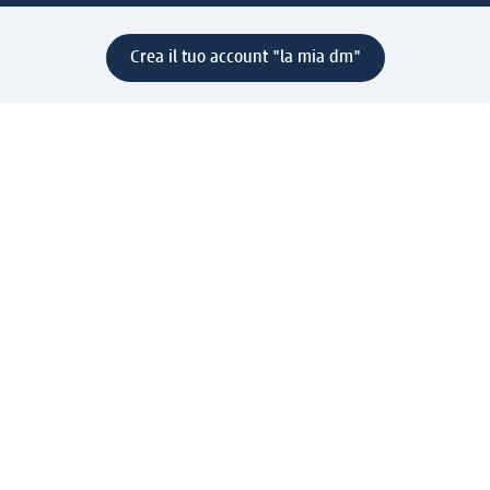
Crea il tuo account "la mia dm"
Aiuto e contatti
Servizi
Servizio clienti
Spedizione e consegna
Reso e rimborso
L'azienda
La nostra azienda
Corporate Responsibility
Lavora con noi
Press e news
Espansione
Un mondo di prodotti
Il mondo dm
Punti vendita
Il nostro Journal