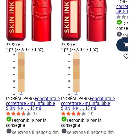
L'ORÉAL 
correttor
SKIN INK.
Dispon
consegn
selez
23,90 €
23,90 €
1 pz (23,90 € / 1 pz)
1 pz (23,90 € / 1 pz)
+4
+4
L'ORÉAL PARiS
Fondotinta e
L'ORÉAL PARiS
Fondotinta e
correttore 2in1 Infaillible
correttore 2in1 Infaillible
SKIN INK..., 15 ml
SKIN INK..., 15 ml
(8)
(45)
Disponibile per la
Disponibile per la
consegna
consegna
seleziona il negozio dm
seleziona il negozio dm