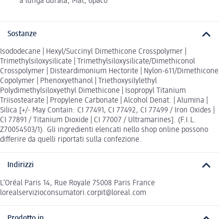
a lunga durata, Mat, opaco
Sostanze
Isododecane | Hexyl/Succinyl Dimethicone Crosspolymer |
Trimethylsiloxysilicate | Trimethylsiloxysilicate/Dimethiconol
Crosspolymer | Disteardimonium Hectorite | Nylon-611/Dimethicone
Copolymer | Phenoxyethanol | Triethoxysilylethyl
Polydimethylsiloxyethyl Dimethicone | Isopropyl Titanium
Triisostearate | Propylene Carbonate | Alcohol Denat. | Alumina |
Silica [+/- May Contain: CI 77491, CI 77492, CI 77499 / Iron Oxides |
CI 77891 / Titanium Dioxide | CI 77007 / Ultramarines]. (F.I.L.
Z70054503/1). Gli ingredienti elencati nello shop online possono
differire da quelli riportati sulla confezione.
Indirizzi
L’Oréal Paris 14, Rue Royale 75008 Paris France
lorealservizioconsumatori.corpit@loreal.com
Prodotto in