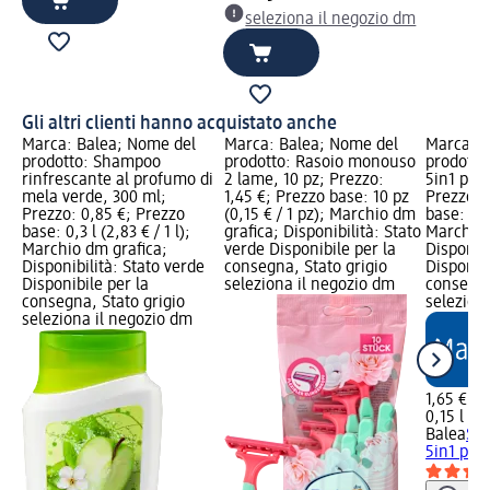
seleziona il negozio dm
Gli altri clienti hanno acquistato anche
Marca: Balea; Nome del
Marca: Balea; Nome del
Marca: B
prodotto: Shampoo
prodotto: Rasoio monouso
prodotto
rinfrescante al profumo di
2 lame, 10 pz; Prezzo:
5in1 per 
mela verde, 300 ml;
1,45 €; Prezzo base: 10 pz
Prezzo: 
l
Prezzo: 0,85 €; Prezzo
(0,15 € / 1 pz); Marchio dm
base: 0,15
m
base: 0,3 l (2,83 € / 1 l);
grafica; Disponibilità: Stato
Marchio 
ato
Marchio dm grafica;
verde Disponibile per la
Disponibi
Disponibilità: Stato verde
consegna, Stato grigio
Disponibi
Disponibile per la
seleziona il negozio dm
consegna
consegna, Stato grigio
selezion
seleziona il negozio dm
1,65 €
0,15 l (11
Balea
Spr
5in1 per 