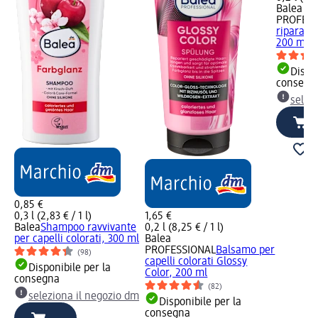
Balea
PROFESS
riparator
200 ml
Dispon
consegn
selez
0,85 €
0,3 l (2,83 € / 1 l)
1,65 €
Balea
Shampoo ravvivante
0,2 l (8,25 € / 1 l)
per capelli colorati, 300 ml
Balea
PROFESSIONAL
Balsamo per
(98)
capelli colorati Glossy
Disponibile per la
Color, 200 ml
consegna
(82)
seleziona il negozio dm
Disponibile per la
consegna