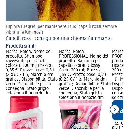
Esplora i segreti per mantenere i tuoi capelli rossi sempre
Con
vibranti e luminosi!
Co
Capelli rossi: consigli per una chioma fiammante
Prodotti simili
Marca: Balea; Nome del
Marca: Balea
Marca: B
prodotto: Shampoo
PROFESSIONAL; Nome del
PROFESS
ravvivante per capelli
prodotto: Balsamo per
prodotto
colorati, 300 ml; Prezzo:
capelli colorati Glossy
riparator
0,85 €; Prezzo base: 0,3 l
Color, 200 ml; Prezzo:
200 ml; P
(2,83 € / 1 l); Marchio dm
1,65 €; Prezzo base: 0,2 l
Prezzo ba
grafica; Disponibilità: Stato
(8,25 € / 1 l); Marchio dm
1 l); Mar
verde Disponibile per la
grafica; Disponibilità: Stato
Disponibi
consegna, Stato grigio
verde Disponibile per la
Disponibi
seleziona il negozio dm
consegna, Stato grigio
consegna
seleziona il negozio dm
selezion
1,65 €
0,2 l (8,2