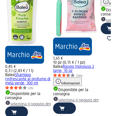
Info
Dispon
consegn
selez
1,45 €
10 pz (0,15 € / 1 pz)
0,85 €
Balea
Rasoio monouso 2
te
0,3 l (2,83 € / 1 l)
lame, 10 pz
ml
Balea
Shampoo
(164)
rinfrescante al profumo di
mela verde, 300 ml
Informazioni
(25)
Disponibile per la
Disponibile per la
consegna
dm
consegna
seleziona il negozio dm
seleziona il negozio dm