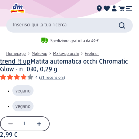
Inserisci qui la tua ricerca
Spedizione gratuita da 49 €
Homepage
Make-up
Make-up occhi
Eyeliner
trend !t up
Matita automatica occhi Chromatic
Glow - n. 030, 0,29 g
4
(
21 recensioni
)
vegano
vegano
2,99 €