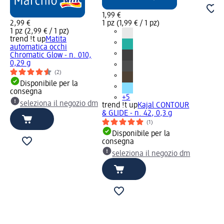
1,99 €
2,99 €
1 pz (1,99 € / 1 pz)
1 pz (2,99 € / 1 pz)
trend !t up
Matita
automatica occhi
Chromatic Glow - n. 010,
0,29 g
(2)
Disponibile per la
consegna
+5
seleziona il negozio dm
trend !t up
Kajal CONTOUR
& GLIDE - n. 42, 0,3 g
(1)
Disponibile per la
consegna
seleziona il negozio dm