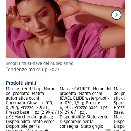
Scopri i must-have del nuovo anno
Sco
Tendenze make-up 2023
da 
3 
Prodotti simili
Marca: trend !t up; Nome
Marca: CATRICE; Nome del
Marca: t
del prodotto: Matita
prodotto: Matita occhi
del prod
automatica occhi
JEWEL GLIDE waterproof -
stick Coo
Chromatic Glow - n. 010,
n. 030, 1,5 g; Prezzo:
Sparkly B
0,29 g; Prezzo: 2,99 €;
4,29 €; Prezzo base: 1 pz
Prezzo: 
Prezzo base: 1 pz (2,99 € / 1
(4,29 € / 1 pz);
base: 1 p
pz); Marchio dm grafica;
Disponibilità: Stato verde
Marchio 
Disponibilità: Stato verde
Disponibile per la
Disponibi
Disponibile per la
consegna, Stato grigio
Disponibi