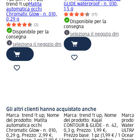
GLIDE waterproof - n. 030,
trend !t up
Matita
1,5 g
automatica occhi
Chromatic Glow - n. 010,
(17)
0,29 g
Disponibile per la
(2)
consegna
Disponibile per la
seleziona il negozio dm
consegna
seleziona il negozio dm
Gli altri clienti hanno acquistato anche
Marca: trend !t up; Nome
Marca: trend !t up; Nome
Marca: C
del prodotto: Matita
del prodotto: Kajal
prodotto
automatica occhi
CONTOUR & GLIDE - n. 42,
Waterpro
Chromatic Glow - n. 010,
0,3 g; Prezzo: 1,99 €;
ULTRA PR
0,29 g; Prezzo: 2,99 €;
Prezzo base: 1 pz (1,99 € / 1
Ocean Ey