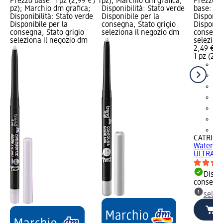
Prezzo base: 1 pz (2,99 € / 1
pz); Marchio dm grafica;
Prezzo: 
pz); Marchio dm grafica;
Disponibilità: Stato verde
base: 1 p
Disponibilità: Stato verde
Disponibile per la
Disponibi
Disponibile per la
consegna, Stato grigio
Disponibi
consegna, Stato grigio
seleziona il negozio dm
consegna
seleziona il negozio dm
selezion
2,49 €
1 pz (2,49
+2
CATRICE
Waterpro
ULTRA...
Dispon
consegn
selez