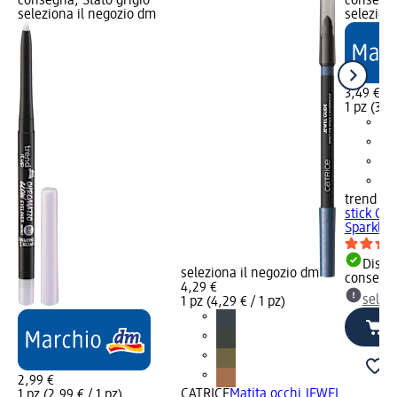
consegna, Stato grigio
consegna
seleziona il negozio dm
selezion
3,49 €
1 pz (3,49
trend !t 
stick Coo
Sparkly..
Dispon
seleziona il negozio dm
consegn
4,29 €
selez
1 pz (4,29 € / 1 pz)
2,99 €
CATRICE
Matita occhi JEWEL
1 pz (2,99 € / 1 pz)