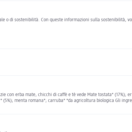
e o di sostenibilità. Con queste informazioni sulla sostenibilità, 
ie con erba mate, chicchi di caffè e tè vede Mate tostata* (17%); er
a* (5%); menta romana*; carruba* *da agricoltura biologica Gli ingred