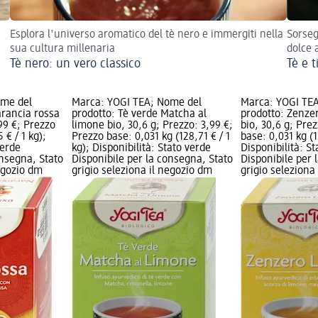
Esplora l'universo aromatico del tè nero e immergiti nella
Sorseg
sua cultura millenaria
dolce 
Tè nero: un vero classico
Tè e t
ome del
Marca: YOGI TEA; Nome del
Marca: YOGI TE
arancia rossa
prodotto: Tè verde Matcha al
prodotto: Zenze
99 €; Prezzo
limone bio, 30,6 g; Prezzo: 3,99 €;
bio, 30,6 g; Pre
 € / 1 kg);
Prezzo base: 0,031 kg (128,71 € / 1
base: 0,031 kg (1
verde
kg); Disponibilità: Stato verde
Disponibilità: S
onsegna, Stato
Disponibile per la consegna, Stato
Disponibile per 
negozio dm
grigio seleziona il negozio dm
grigio seleziona