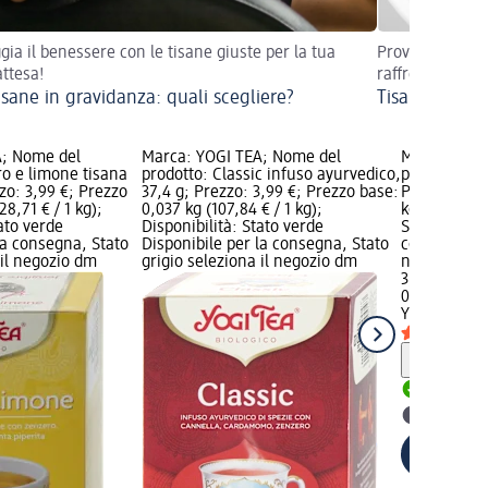
gia il benessere con le tisane giuste per la tua
Prova il potere
attesa!
raffreddore!
isane in gravidanza: quali scegliere?
Tisana al tim
A; Nome del
Marca: YOGI TEA; Nome del
Marca: YOG
ro e limone tisana
prodotto: Classic infuso ayurvedico,
prodotto: Ro
zzo: 3,99 €; Prezzo
37,4 g; Prezzo: 3,99 €; Prezzo base:
Prezzo: 3,9
28,71 € / 1 kg);
0,037 kg (107,84 € / 1 kg);
kg (117,35 € 
tato verde
Disponibilità: Stato verde
Stato verde 
la consegna, Stato
Disponibile per la consegna, Stato
consegna, St
 il negozio dm
grigio seleziona il negozio dm
negozio dm
3,99 €
0,034 kg (117
YOGI TEA
Ro
Informaz
Disponib
selezion