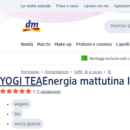
La nostra azienda
Press e news
Lavora con noi
Ispirazio
Inserisci 
Novità
Marchi
Make-up
Profumi e cosmesi
Capelli
Vantaggi esclusivi solo 
Homepage
Alimentazione
Caffè, tè e cacao
Tè
YOGI TEA
Energia mattutina I
5
(
1 valutazione
)
vegano
bio
senza glutine