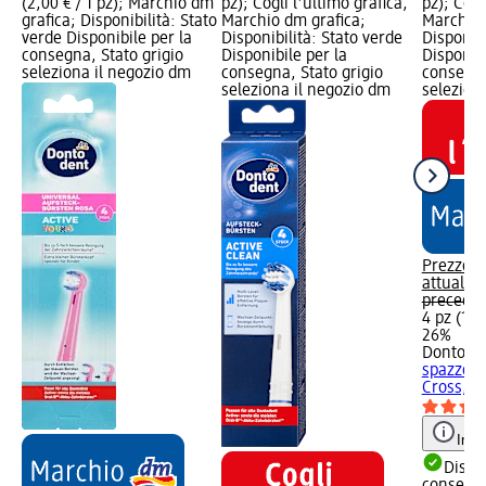
(2,00 € / 1 pz); Marchio dm
pz); Cogli l'ultimo grafica,
pz); Cogl
grafica; Disponibilità: Stato
Marchio dm grafica;
Marchio 
verde Disponibile per la
Disponibilità: Stato verde
Disponibi
consegna, Stato grigio
Disponibile per la
Disponibi
seleziona il negozio dm
consegna, Stato grigio
consegna
seleziona il negozio dm
selezion
Prezzo
attuale:
5
preceden
4 pz (1,49
26%
Dontode
spazzolin
Cross, 4
Info
Dispon
consegn