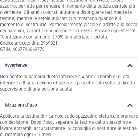
della stessa linea. Il set include 4 testine in un vivace colore
azzurro, perfette per rendere il momento della pulizia dentale più
divertente. Gli anelli colorati aiutano a distinguere facilmente le
testine, mentre le setole indicatrici ti mostrano quando è il
momento di sostituirle. Particolarmente piccole e adatte alla bocca
dei bambini, garantiscono igiene e sicurezza. Provale oggi stesso!
*Confezione con almeno il 70% di materiale riciclato.
Codice articolo dm: 2969821
GTIN: 4067796069778
Avvertenze
Non adatto ai bambini di età inferiore a 4 anni. I bambini di età
inferiore a 8 anni devono utilizzare il prodotto solo sotto la diretta
supervisione di una persona adulta.
Istruzioni d'uso
Applicare la testina di ricambio sullo spazzolino elettrico e premere
con decisione. Dopo l'uso, separare la testina dallo spazzolino e
lavare entrambi accuratamente. Si consiglia di sostituire le testine
di ricambio ogni 2-3 mesi.