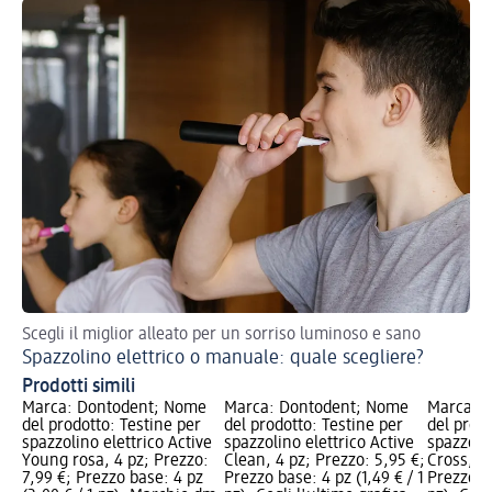
Scegli il miglior alleato per un sorriso luminoso e sano
Spazzolino elettrico o manuale: quale scegliere?
Prodotti simili
Marca: Dontodent; Nome
Marca: Dontodent; Nome
Marca: 
del prodotto: Testine per
del prodotto: Testine per
del prodo
spazzolino elettrico Active
spazzolino elettrico Active
spazzolin
Young rosa, 4 pz; Prezzo:
Clean, 4 pz; Prezzo: 5,95 €;
Cross, 4 
7,99 €; Prezzo base: 4 pz
Prezzo base: 4 pz (1,49 € / 1
Prezzo ba