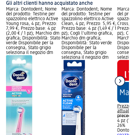
Gli altri clienti hanno acquistato anche
Marca: Dontodent; Nome
Marca: Dontodent; Nome
Marca: 
del prodotto: Testine per
del prodotto: Testine per
del prodo
spazzolino elettrico Active
spazzolino elettrico Active
spazzolin
Young rosa, 4 pz; Prezzo:
Clean, 4 pz; Prezzo: 5,95 €;
Cross, 4 
7,99 €; Prezzo base: 4 pz
Prezzo base: 4 pz (1,49 € / 1
Prezzo ba
(2,00 € / 1 pz); Marchio dm
pz); Cogli l'ultimo grafica,
pz); Cogl
grafica; Disponibilità: Stato
Marchio dm grafica;
Marchio 
verde Disponibile per la
Disponibilità: Stato verde
Disponibi
consegna, Stato grigio
Disponibile per la
Disponibi
seleziona il negozio dm
consegna, Stato grigio
consegna
seleziona il negozio dm
selezion
Prezzo
attuale:
5
preceden
4 pz (1,49
26%
Dontode