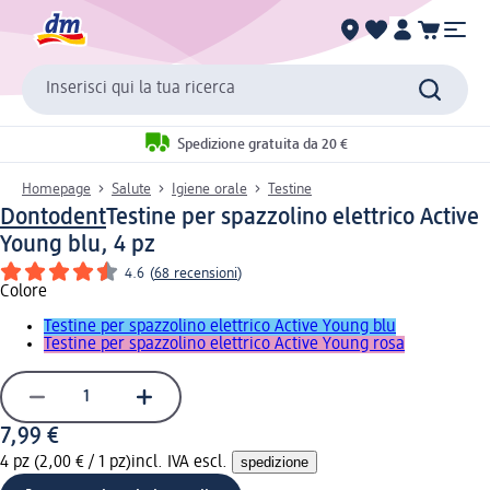
Inserisci qui la tua ricerca
Spedizione gratuita da 20 €
Homepage
Salute
Igiene orale
Testine
Dontodent
Testine per spazzolino elettrico Active
Young blu, 4 pz
4.6
(
68 recensioni
)
Colore
Testine per spazzolino elettrico Active Young blu
Testine per spazzolino elettrico Active Young rosa
7,99 €
4 pz (2,00 € / 1 pz)
incl. IVA escl.
spedizione