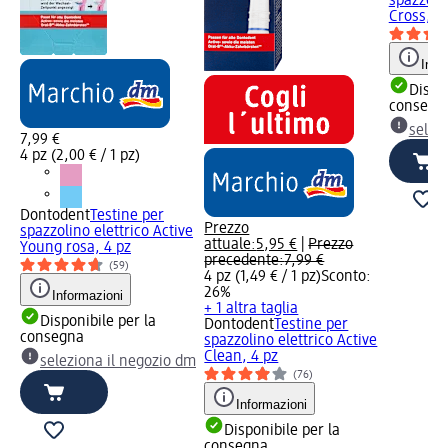
spazzolin
Cross, 4
Info
Dispon
consegn
selez
7,99 €
4 pz (2,00 € / 1 pz)
Dontodent
Testine per
Prezzo
spazzolino elettrico Active
attuale:
5,95 €
|
Prezzo
Young rosa, 4 pz
precedente:
7,99 €
(59)
4 pz (1,49 € / 1 pz)
Sconto:
26%
Informazioni
+ 1 altra taglia
Disponibile per la
Dontodent
Testine per
consegna
spazzolino elettrico Active
Clean, 4 pz
seleziona il negozio dm
(76)
Informazioni
Disponibile per la
consegna