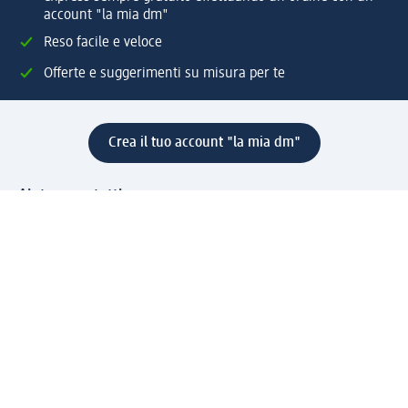
account "la mia dm"
Reso facile e veloce
Offerte e suggerimenti su misura per te
Crea il tuo account "la mia dm"
Aiuto e contatti
Servizi
Servizio clienti
Spedizione e consegna
Reso e rimborso
L'azienda
La nostra azienda
Corporate Responsibility
Lavora con noi
Press e news
Espansione
Un mondo di prodotti