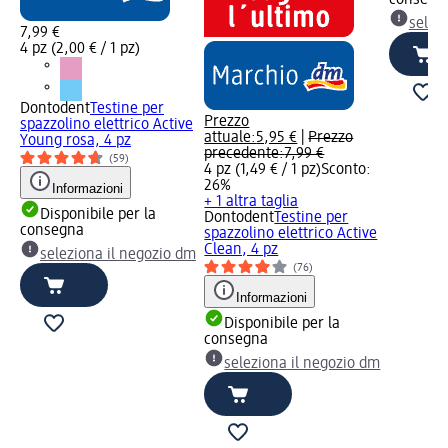
selez
7,99 €
4 pz (2,00 € / 1 pz)
Dontodent
Testine per
Prezzo
spazzolino elettrico Active
attuale:
5,95 €
|
Prezzo
Young rosa, 4 pz
precedente:
7,99 €
(59)
4 pz (1,49 € / 1 pz)
Sconto:
26%
Informazioni
+ 1 altra taglia
Disponibile per la
Dontodent
Testine per
consegna
spazzolino elettrico Active
Clean, 4 pz
seleziona il negozio dm
(76)
Informazioni
Disponibile per la
consegna
seleziona il negozio dm