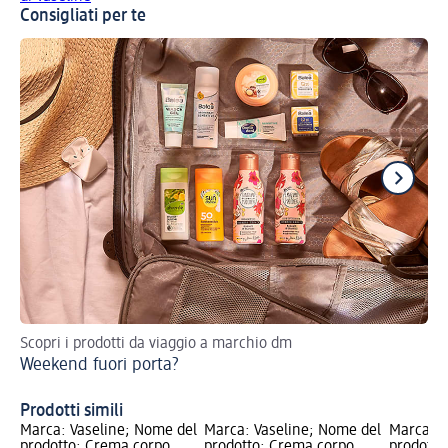
Consigliati per te
Scopri i prodotti da viaggio a marchio dm
Idr
Weekend fuori porta?
Cr
Prodotti simili
Marca: Vaseline; Nome del
Marca: Vaseline; Nome del
Marca: V
prodotto: Crema corpo
prodotto: Crema corpo
prodotto