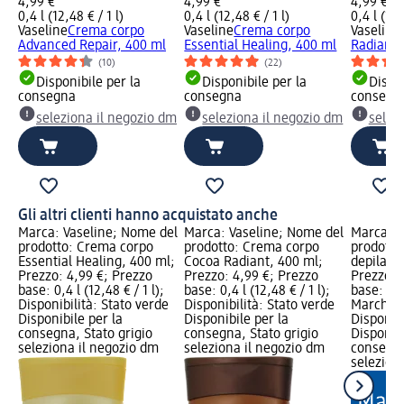
4,99 €
4,99 €
4,99 €
0,4 l (12,48 € / 1 l)
0,4 l (12,48 € / 1 l)
0,4 l (12,
Vaseline
Crema corpo
Vaseline
Crema corpo
Vaseline
Advanced Repair, 400 ml
Essential Healing, 400 ml
Radiant,
(10)
(22)
Disponibile per la
Disponibile per la
Dispon
consegna
consegna
consegn
seleziona il negozio dm
seleziona il negozio dm
selez
Gli altri clienti hanno acquistato anche
Marca: Vaseline; Nome del
Marca: Vaseline; Nome del
Marca: B
prodotto: Crema corpo
prodotto: Crema corpo
prodotto
Essential Healing, 400 ml;
Cocoa Radiant, 400 ml;
depilazi
Prezzo: 4,99 €; Prezzo
Prezzo: 4,99 €; Prezzo
Prezzo: 
base: 0,4 l (12,48 € / 1 l);
base: 0,4 l (12,48 € / 1 l);
base: 0,1 
Disponibilità: Stato verde
Disponibilità: Stato verde
Marchio 
Disponibile per la
Disponibile per la
Disponibi
consegna, Stato grigio
consegna, Stato grigio
Disponibi
seleziona il negozio dm
seleziona il negozio dm
consegna
selezion