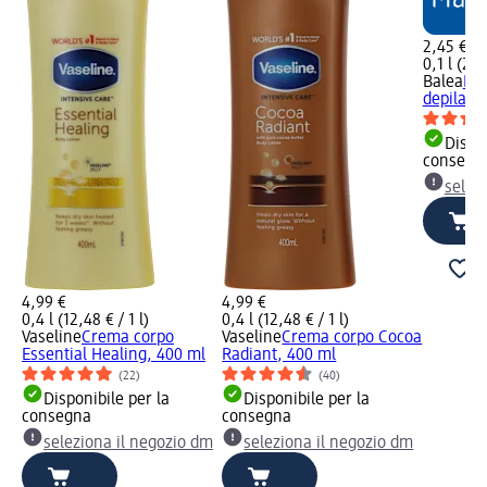
2,45 €
0,1 l (24,
Balea
Bal
depilazi
Dispon
consegn
selez
4,99 €
4,99 €
0,4 l (12,48 € / 1 l)
0,4 l (12,48 € / 1 l)
Vaseline
Crema corpo
Vaseline
Crema corpo Cocoa
Essential Healing, 400 ml
Radiant, 400 ml
(22)
(40)
Disponibile per la
Disponibile per la
consegna
consegna
seleziona il negozio dm
seleziona il negozio dm