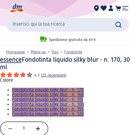
Inserisci qui la tua ricerca
Spedizione gratuita da 49 €
Homepage
Make-up
Viso
Fondotinta
essence
Fondotinta liquido silky blur - n. 170, 30
ml
4.3
(
25 recensioni
)
Colore
Fondotinta liquido silky blur - n. 170
Fondotinta liquido silky blur - n. 168
Fondotinta liquido silky blur - n. 115
Fondotinta liquido silky blur - n. 100
Fondotinta liquido silky blur - n. 155
Fondotinta liquido silky blur - n. 120