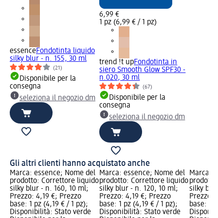
6,99 €
1 pz (6,99 € / 1 pz)
essence
Fondotinta liquido
silky blur - n. 155, 30 ml
trend !t up
Fondotinta in
(21)
siero Smooth Glow SPF30 -
n.020, 30 ml
Disponibile per la
consegna
(67)
Disponibile per la
seleziona il negozio dm
consegna
seleziona il negozio dm
Gli altri clienti hanno acquistato anche
Marca: essence; Nome del
Marca: essence; Nome del
Marca: e
prodotto: Correttore liquido
prodotto: Correttore liquido
prodotto:
silky blur - n. 160, 10 ml;
silky blur - n. 120, 10 ml;
silky blu
Prezzo: 4,19 €; Prezzo
Prezzo: 4,19 €; Prezzo
Prezzo: 
base: 1 pz (4,19 € / 1 pz);
base: 1 pz (4,19 € / 1 pz);
base: 1 p
Disponibilità: Stato verde
Disponibilità: Stato verde
Disponibi