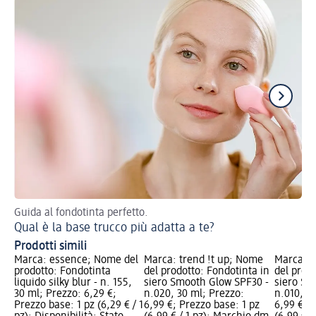
Guida al fondotinta perfetto.
5 e
Qual è la base trucco più adatta a te?
Gl
Prodotti simili
Marca: essence; Nome del
Marca: trend !t up; Nome
Marca: t
prodotto: Fondotinta
del prodotto: Fondotinta in
del prod
liquido silky blur - n. 155,
siero Smooth Glow SPF30 -
siero Sm
30 ml; Prezzo: 6,29 €;
n.020, 30 ml; Prezzo:
n.010, 3
Prezzo base: 1 pz (6,29 € / 1
6,99 €; Prezzo base: 1 pz
6,99 €; P