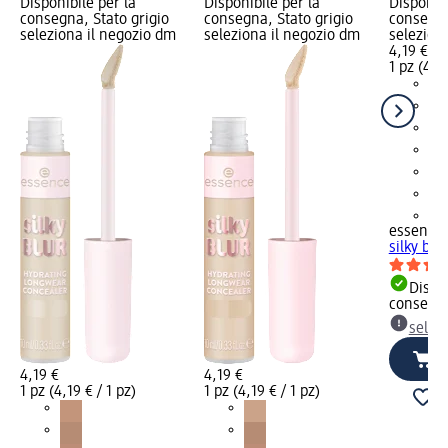
Disponibile per la
Disponibile per la
Disponibi
consegna, Stato grigio
consegna, Stato grigio
consegna
seleziona il negozio dm
seleziona il negozio dm
selezion
4,19 €
1 pz (4,19
+1
essence
silky blu
Dispon
consegn
selez
4,19 €
4,19 €
1 pz (4,19 € / 1 pz)
1 pz (4,19 € / 1 pz)