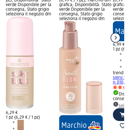
pz); Disponibilità: Stato
(6,99 € / 1 pz); Marchio dm
(6,99 € /
verde Disponibile per la
grafica; Disponibilità: Stato
grafica; 
consegna, Stato grigio
verde Disponibile per la
verde Dis
seleziona il negozio dm
consegna, Stato grigio
consegna
seleziona il negozio dm
selezion
6,99 €
1 pz (6,99
trend !t 
siero Sm
n.010, 3
Dispon
consegn
selez
6,29 €
1 pz (6,29 € / 1 pz)