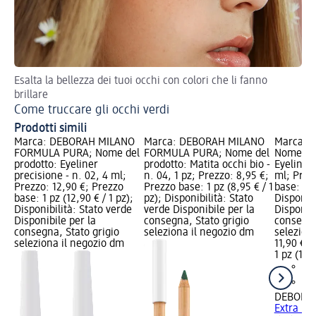
Esalta la bellezza dei tuoi occhi con colori che li fanno
Cr
brillare
Ha
Come truccare gli occhi verdi
Ha
Prodotti simili
Marca: DEBORAH MILANO
Marca: DEBORAH MILANO
Marca: 
FORMULA PURA; Nome del
FORMULA PURA; Nome del
Nome del
prodotto: Eyeliner
prodotto: Matita occhi bio -
Eyeliner 
precisione - n. 02, 4 ml;
n. 04, 1 pz; Prezzo: 8,95 €;
ml; Prez
Prezzo: 12,90 €; Prezzo
Prezzo base: 1 pz (8,95 € / 1
base: 1 p
base: 1 pz (12,90 € / 1 pz);
pz); Disponibilità: Stato
Disponibi
Disponibilità: Stato verde
verde Disponibile per la
Disponibi
Disponibile per la
consegna, Stato grigio
consegna
consegna, Stato grigio
seleziona il negozio dm
selezion
seleziona il negozio dm
11,90 €
1 pz (11,9
DEBORA
Extra Pr