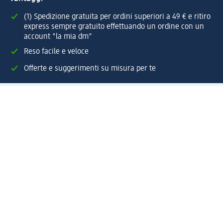
(1) Spedizione gratuita per ordini superiori a 49 € e ritiro
express sempre gratuito effettuando un ordine con un
account "la mia dm"
Reso facile e veloce
Offerte e suggerimenti su misura per te
Crea il tuo account "la mia dm"
Aiuto e contatti
Servizi
Servizio clienti
Spedizione e consegna
Reso e rimborso
L'azienda
La nostra azienda
Corporate Responsibility