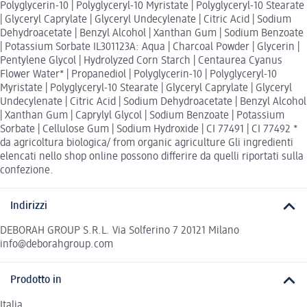
Polyglycerin-10 | Polyglyceryl-10 Myristate | Polyglyceryl-10 Stearate
| Glyceryl Caprylate | Glyceryl Undecylenate | Citric Acid | Sodium
Dehydroacetate | Benzyl Alcohol | Xanthan Gum | Sodium Benzoate
| Potassium Sorbate IL301123A: Aqua | Charcoal Powder | Glycerin |
Pentylene Glycol | Hydrolyzed Corn Starch | Centaurea Cyanus
Flower Water* | Propanediol | Polyglycerin-10 | Polyglyceryl-10
Myristate | Polyglyceryl-10 Stearate | Glyceryl Caprylate | Glyceryl
Undecylenate | Citric Acid | Sodium Dehydroacetate | Benzyl Alcohol
| Xanthan Gum | Caprylyl Glycol | Sodium Benzoate | Potassium
Sorbate | Cellulose Gum | Sodium Hydroxide | CI 77491 | CI 77492 *
da agricoltura biologica/ from organic agriculture Gli ingredienti
elencati nello shop online possono differire da quelli riportati sulla
confezione.
Indirizzi
DEBORAH GROUP S.R.L. Via Solferino 7 20121 Milano
info@deborahgroup.com
Prodotto in
Italia