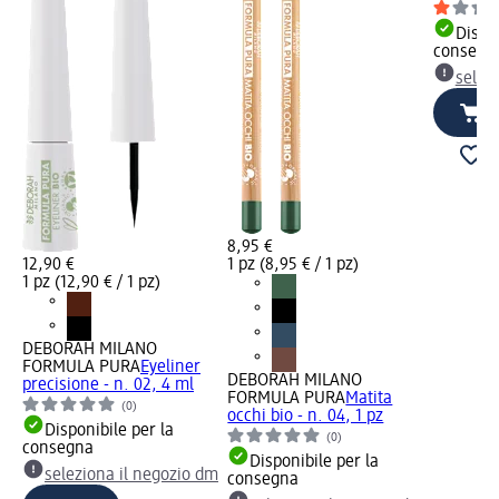
Dispon
consegn
selez
8,95 €
12,90 €
1 pz (8,95 € / 1 pz)
1 pz (12,90 € / 1 pz)
DEBORAH MILANO
FORMULA PURA
Eyeliner
DEBORAH MILANO
precisione - n. 02, 4 ml
FORMULA PURA
Matita
(0)
occhi bio - n. 04, 1 pz
Disponibile per la
(0)
consegna
Disponibile per la
seleziona il negozio dm
consegna