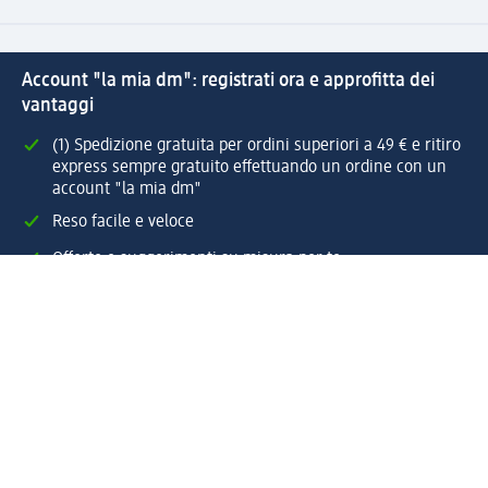
Account "la mia dm": registrati ora e approfitta dei
vantaggi
(1) Spedizione gratuita per ordini superiori a 49 € e ritiro
express sempre gratuito effettuando un ordine con un
account "la mia dm"
Reso facile e veloce
Offerte e suggerimenti su misura per te
Crea il tuo account "la mia dm"
Aiuto e contatti
Servizi
Servizio clienti
Spedizione e consegna
Reso e rimborso