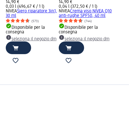
14,90 €
14,90 €
0,03 l (496,67 € / 1 l)
0,04 l (372,50 € / 1 l)
NIVEA
Siero riparatore 3in1,
NIVEA
Crema viso NIVEA Q10
30 ml
anti-rughe SPF50, 40 ml
(573)
(744)
Disponibile per la
Disponibile per la
consegna
consegna
seleziona il negozio dm
seleziona il negozio dm