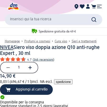
Inserisci qui la tua ricerca
Spedizione gratuita da 49 €
Homepage
Profumi e cosmesi
Cura viso
Sieri e trattamenti
NIVEA
Siero viso doppia azione Q10 anti-rughe
Expert , 30 ml
4.7
(
346 recensioni
)
14,90 €
0,03 l (496,67 € / 1 l)
incl. IVA escl.
spedizione
Aggiungi al carrello
Disponibile per la consegna
Spedizione standard in 2-5 giorni lavorativi