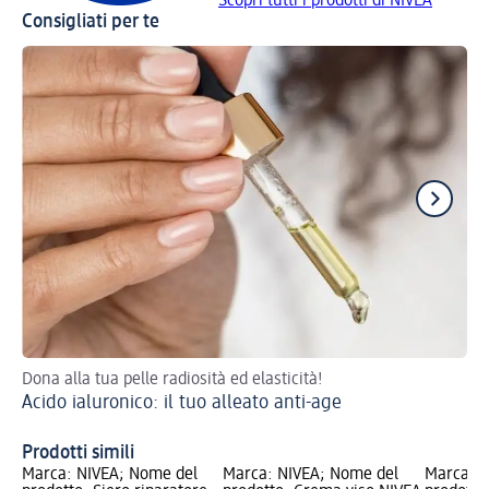
Scopri tutti i prodotti di NIVEA
Consigliati per te
Dona alla tua pelle radiosità ed elasticità!
I 1
Acido ialuronico: il tuo alleato anti-age
Sk
Prodotti simili
Marca: NIVEA; Nome del
Marca: NIVEA; Nome del
Marca: B