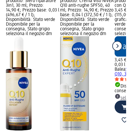
prodotto: Siero riparatore
prodotto: Crema viso NIVEA
prodotto
3in1, 30 ml; Prezzo:
Q10 anti-rughe SPF50, 40
con Q10,
14,90 €; Prezzo base: 0,03 l
ml; Prezzo: 14,90 €; Prezzo
3,45 €; P
(496,67 € / 1 l);
base: 0,04 l (372,50 € / 1 l);
(115,00 €
Disponibilità: Stato verde
Disponibilità: Stato verde
grafica; 
Disponibile per la
Disponibile per la
verde Dis
consegna, Stato grigio
consegna, Stato grigio
consegna
seleziona il negozio dm
seleziona il negozio dm
selezion
3,45 €
0,03 l (11
Balea
Sie
Q10, 30 
Dispon
consegn
selez