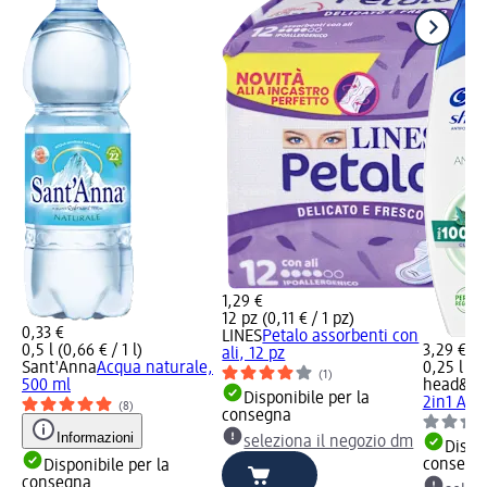
1,29 €
12 pz (0,11 € / 1 pz)
0,33 €
LINES
Petalo assorbenti con
0,5 l (0,66 € / 1 l)
3,29 €
ali, 12 pz
Sant'Anna
Acqua naturale,
0,25 l (13
(1)
500 ml
head&sh
Disponibile per la
2in1 Anti
(8)
consegna
Informazioni
seleziona il negozio dm
Dispon
consegn
Disponibile per la
consegna