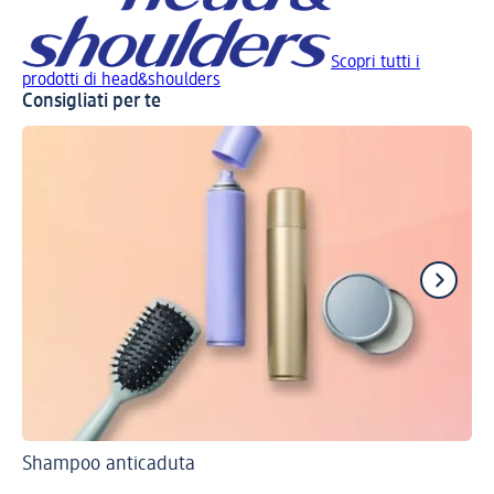
Scopri tutti i
prodotti di head&shoulders
Consigliati per te
Shampoo anticaduta
Sh