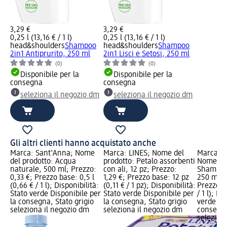
3,29 €
3,29 €
0,25 l (13,16 € / 1 l)
0,25 l (13,16 € / 1 l)
head&shoulders
Shampoo
head&shoulders
Shampoo
2in1 Antiprurito, 250 ml
2in1 Lisci e Setosi, 250 ml
(0)
(0)
Disponibile per la
Disponibile per la
consegna
consegna
seleziona il negozio dm
seleziona il negozio dm
Gli altri clienti hanno acquistato anche
Marca: Sant'Anna; Nome
Marca: LINES; Nome del
Marca: h
del prodotto: Acqua
prodotto: Petalo assorbenti
Nome del
naturale, 500 ml; Prezzo:
con ali, 12 pz; Prezzo:
Shampoo 
0,33 €; Prezzo base: 0,5 l
1,29 €; Prezzo base: 12 pz
250 ml; 
(0,66 € / 1 l); Disponibilità:
(0,11 € / 1 pz); Disponibilità:
Prezzo ba
Stato verde Disponibile per
Stato verde Disponibile per
/ 1 l); Di
la consegna, Stato grigio
la consegna, Stato grigio
verde Dis
seleziona il negozio dm
seleziona il negozio dm
consegna
selezion