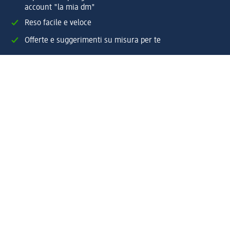
account "la mia dm"
Reso facile e veloce
Offerte e suggerimenti su misura per te
Crea il tuo account "la mia dm"
Aiuto e contatti
Servizi
Servizio clienti
Spedizione e consegna
Reso e rimborso
L'azienda
La nostra azienda
Corporate Responsibility
Lavora con noi
Press e news
Espansione
Un mondo di prodotti