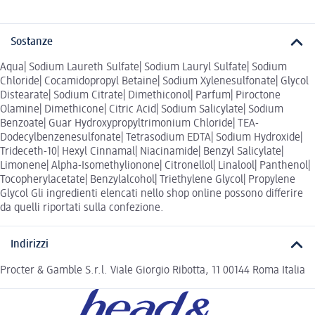
Sostanze
Aqua| Sodium Laureth Sulfate| Sodium Lauryl Sulfate| Sodium
Chloride| Cocamidopropyl Betaine| Sodium Xylenesulfonate| Glycol
Distearate| Sodium Citrate| Dimethiconol| Parfum| Piroctone
Olamine| Dimethicone| Citric Acid| Sodium Salicylate| Sodium
Benzoate| Guar Hydroxypropyltrimonium Chloride| TEA-
Dodecylbenzenesulfonate| Tetrasodium EDTA| Sodium Hydroxide|
Trideceth-10| Hexyl Cinnamal| Niacinamide| Benzyl Salicylate|
Limonene| Alpha-Isomethylionone| Citronellol| Linalool| Panthenol|
Tocopherylacetate| Benzylalcohol| Triethylene Glycol| Propylene
Glycol Gli ingredienti elencati nello shop online possono differire
da quelli riportati sulla confezione.
Indirizzi
Procter & Gamble S.r.l. Viale Giorgio Ribotta, 11 00144 Roma Italia