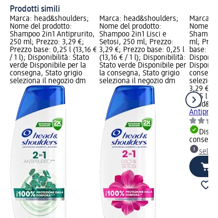
Prodotti simili
Marca: head&shoulders;
Marca: head&shoulders;
Marca: h
Nome del prodotto:
Nome del prodotto:
Nome del
Shampoo 2in1 Antiprurito,
Shampoo 2in1 Lisci e
Shampoo 
250 ml; Prezzo: 3,29 €;
Setosi, 250 ml; Prezzo:
ml; Prez
Prezzo base: 0,25 l (13,16 €
3,29 €; Prezzo base: 0,25 l
base: 0,25
/ 1 l); Disponibilità: Stato
(13,16 € / 1 l); Disponibilità:
Disponibi
verde Disponibile per la
Stato verde Disponibile per
Disponibi
consegna, Stato grigio
la consegna, Stato grigio
consegna
seleziona il negozio dm
seleziona il negozio dm
selezion
3,29 €
0,25 l (13
head&sh
Antiprur
Dispon
consegn
selez