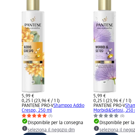
5,99 €
5,99 €
0,25 l (23,96 € / 1 l)
0,25 l (23,96 € / 1 l)
PANTENE PRO-V
Shampoo Addio
PANTENE PRO-V
Sha
Crespo, 250 ml
Morbidi&Setosi, 250
(1)
(0)
Disponibile per la consegna
Disponibile per l
seleziona il negozio dm
seleziona il nego