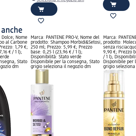
o anche
a Dolce; Nome
Marca: PANTENE PRO-V; Nome del
Marca: PANTENE
oo al Carbone
prodotto: Shampoo Morbidi&Setosi,
prodotto: Molec
rezzo: 1,79 €;
250 ml; Prezzo: 5,99 €; Prezzo
senza risciacquo
,16 € / 1 l);
base: 0,25 l (23,96 € / 1 l);
9,90 €; Prezzo b
verde
Disponibilità: Stato verde
/ 1 l); Disponibil
onsegna, Stato
Disponibile per la consegna, Stato
Disponibile per 
negozio dm
grigio seleziona il negozio dm
grigio seleziona