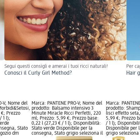
Segui questi consigli e amerai i tuoi ricci naturali!
Per cap
Conosci il Curly Girl Method?
Hair g
-V; Nome del
Marca: PANTENE PRO-V; Nome del
Marca: PANTENE
orbidi&Setosi,
prodotto: Balsamo intensivo 3
prodotto: Sham
 €; Prezzo
Minute Miracle Ricci Perfetti, 220
lisci effetto set
 1 l);
ml; Prezzo: 5,99 €; Prezzo base:
5,99 €; Prezzo b
verde
0,22 l (27,23 € / 1 l); Disponibilità:
/ 1 l); Disponibil
onsegna, Stato
Stato verde Disponibile per la
Disponibile per 
negozio dm
consegna, Stato grigio seleziona il
grigio seleziona