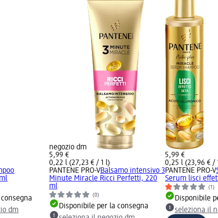
negozio dm
5,99 €
5,99 €
0,22 l (27,23 € / 1 l)
0,25 l (23,96 € / 1
mpoo
PANTENE PRO-V
Balsamo intensivo 3
PANTENE PRO-V
 ml
Minute Miracle Ricci Perfetti, 220
Serum lisci effe
ml
(1)
(0)
a consegna
Disponibile p
Disponibile per la consegna
zio dm
seleziona il 
seleziona il negozio dm