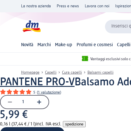
La nostra azienda
Press e news
Lavora con noi
Ispirazio
Inserisci 
Novità
Marchi
Make-up
Profumi e cosmesi
Capelli
Vantaggi esclusivi solo 
Homepage
Capelli
Cura capelli
Balsami capelli
PANTENE PRO-V
Balsamo Add
5
(
1 valutazione
)
5,99 €
0,16 l (37,44 € / 1 l)
incl. IVA escl.
spedizione