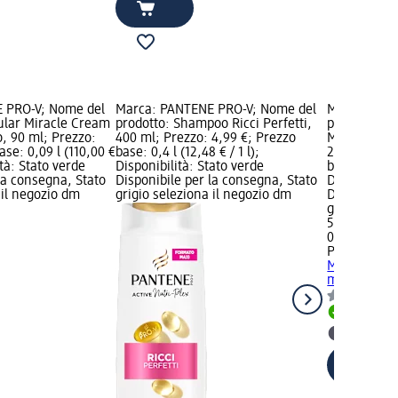
 PRO-V; Nome del
Marca: PANTENE PRO-V; Nome del
Marca: PAN
ular Miracle Cream
prodotto: Shampoo Ricci Perfetti,
prodotto: B
, 90 ml; Prezzo:
400 ml; Prezzo: 4,99 €; Prezzo
Minute Mirac
ase: 0,09 l (110,00 €
base: 0,4 l (12,48 € / 1 l);
220 ml; Pre
ità: Stato verde
Disponibilità: Stato verde
base: 0,22 l 
la consegna, Stato
Disponibile per la consegna, Stato
Disponibilit
 il negozio dm
grigio seleziona il negozio dm
Disponibile
grigio selez
5,99 €
0,22 l (27,23 
PANTENE P
Minute Mirac
ml
Disponib
selezion