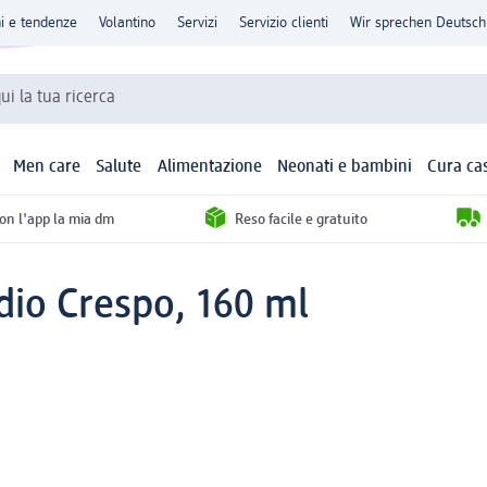
ni e tendenze
Volantino
Servizi
Servizio clienti
Wir sprechen Deutsch
qui la tua ricerca
Men care
Salute
Alimentazione
Neonati e bambini
Cura ca
con l'app la mia dm
Reso facile e gratuito
io Crespo, 160 ml