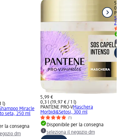
5,99 €
0,25 l (23,96
PANTENE P
Serum Ricci 
250 ml
Disponib
selezion
5,99 €
0,3 l (19,97 € / 1 l)
 l)
PANTENE PRO-V
Maschera
Shampoo Miracle
Morbidi&Setosi, 300 ml
tto seta, 250 ml
(1)
Disponibile per la consegna
er la consegna
seleziona il negozio dm
negozio dm