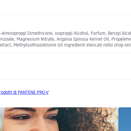
s-Aminopropyl Dimethicone, Isopropyl Alcohol, Parfum, Benzyl Alco
 Benzoate, Magnesium Nitrate, Argania Spinosa Kernel Oil, Propylen
act, Methylisothiazolinone Gli ingredienti elencati nello shop onlin
 prodotti di PANTENE PRO-V