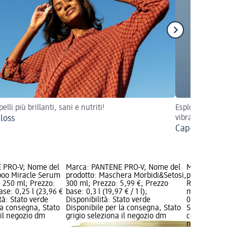
elli più brillanti, sani e nutriti!
Esplora i segre
loss
vibranti e lumi
Capelli rossi
 PRO-V; Nome del
Marca: PANTENE PRO-V; Nome del
Marca: PAN
poo Miracle Serum
prodotto: Maschera Morbidi&Setosi,
prodotto: 
a, 250 ml; Prezzo:
300 ml; Prezzo: 5,99 €; Prezzo
Ricci Perfett
ase: 0,25 l (23,96 €
base: 0,3 l (19,97 € / 1 l);
ml; Prezzo:
ità: Stato verde
Disponibilità: Stato verde
0,25 l (23,96
la consegna, Stato
Disponibile per la consegna, Stato
Stato verde 
 il negozio dm
grigio seleziona il negozio dm
consegna, St
negozio dm