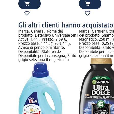
Gli altri clienti hanno acquistat
Nome del
Marca: General; Nome del
Marca: Garnier Ultr
 Crespo,
prodotto: Detersivo Universale 5in1
del prodotto: Shamp
Prezzo
Active, 1,44 l; Prezzo: 2,59 €;
Magnetico, 250 ml; P
;
Prezzo base: 1,44 l (1,80 € / 1 l);
Prezzo base: 0,25 l (7
e
Avviso di pericolo: irritante;
Disponibilità: Stato 
gna, Stato
Disponibilità: Stato verde
Disponibile per la c
io dm
Disponibile per la consegna, Stato
grigio seleziona il 
grigio seleziona il negozio dm