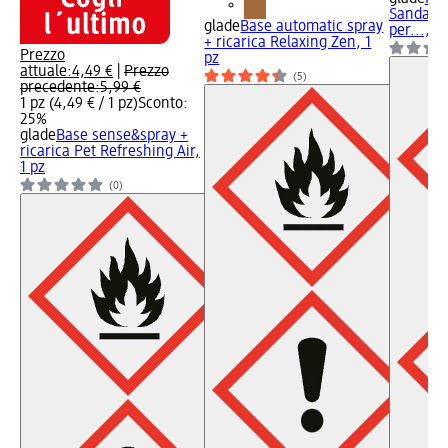
Sandalw
glade
Base automatic spray
per..., 2
+ ricarica Relaxing Zen, 1
Prezzo
pz
attuale:
4,49 €
|
Prezzo
(5)
precedente:
5,99 €
1 pz (4,49 € / 1 pz)
Sconto:
25%
glade
Base sense&spray +
ricarica Pet Refreshing Air,
1 pz
(0)