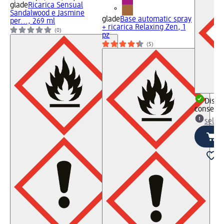
glade
Ricarica Sensual
Sandalwood e Jasmine
glade
Base automatic spray
per..., 269 ml
+ ricarica Relaxing Zen, 1
(0)
pz
(5)
Dispon
consegn
selez