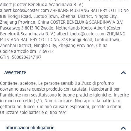
Albert (Coster Benelux & Scandinavia B. V.)
albert.koobs@coster.com ZHEJIANG MUSTANG BATTERY CO LTD No.
818 Rongji Road, Luotuo Town, Zhenhai District, Ningbo City,
Zhejiang Province, China COSTER BENELUX & SCANDINAVIA B.V.
Pascalweg 3-8013 RC Zwolle, Netherlands Koobs Albert (Coster
Benelux & Scandinavia B. V.) albert.koobs@coster.com ZHEJIANG
MUSTANG BATTERY CO LTD No. 818 Rongji Road, Luotuo Town,
Zhenhai District, Ningbo City, Zhejiang Province, China
Codice articolo dm: 2169712
GTIN: 5000204347197
Avvertenze
Contiene: acetone. Le persone sensibili all'uso di profumo
dovranno usare questo prodotto con cautela. I deodoranti per
l'ambiente non sostituiscono le buone pratiche igieniche. Inserire
in modo corretto (+/-). Non ricaricare. Non aprire la batteria o
gettarla nel fuoco. Ciò può causare esplosioni, perdite o danni.
Utilizzare solo batterie di tipo "AA".
Informazioni obbligatorie