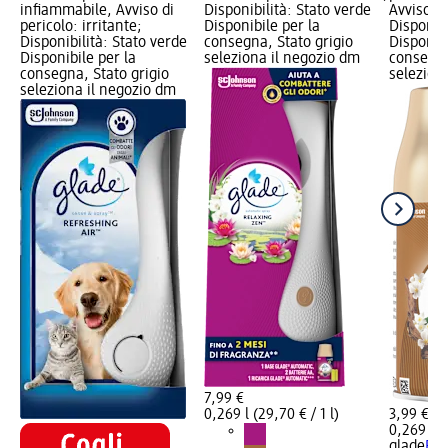
infiammabile, Avviso di
Disponibilità: Stato verde
Avviso di
pericolo: irritante;
Disponibile per la
Disponibi
Disponibilità: Stato verde
consegna, Stato grigio
Disponibi
Disponibile per la
seleziona il negozio dm
consegna
consegna, Stato grigio
selezion
seleziona il negozio dm
7,99 €
0,269 l (29,70 € / 1 l)
3,99 €
0,269 l (1
glade
Ric