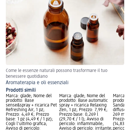
Come le essenze naturali possono trasformare il tuo
Ol
benessere quotidiano
Aromaterapia e oli essenziali
Prodotti simili
Marca: glade; Nome del
Marca: glade; Nome del
Marca: g
prodotto: Base
prodotto: Base automatic
prodotto
sense&spray + ricarica Pet
spray + ricarica Relaxing
Sandalwo
Refreshing Air, 1 pz;
Zen, 1 pz; Prezzo: 7,99 €;
diffusor
Prezzo: 4,49 €; Prezzo
Prezzo base: 0,269 l
269 ml; 
base: 1 pz (4,49 € / 1 pz);
(29,70 € / 1 l); Avviso di
Prezzo b
Cogli l'ultimo grafica;
pericolo: infiammabile,
(14,83 € /
Avviso di pericolo:
Avviso di pericolo: irritante;
pericolo