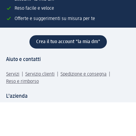
Reso facile e veloce
Offerte e suggerimenti su misura per te
Crea il tuo account "la mia dm"
Aiuto e contatti
Servizi
Servizio clienti
Spedizione e consegna
Reso e rimborso
L'azienda
La nostra azienda
Corporate Responsibility
Lavora con noi
Press e news
Espansione
Un mondo di prodotti