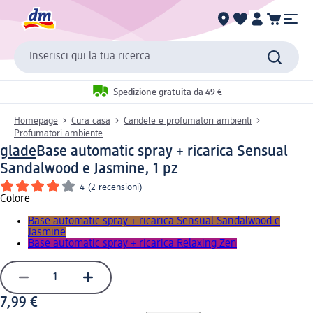
Inserisci qui la tua ricerca
Spedizione gratuita da 49 €
Homepage
Cura casa
Candele e profumatori ambienti
Profumatori ambiente
glade
Base automatic spray + ricarica Sensual
Sandalwood e Jasmine, 1 pz
4
(
2 recensioni
)
Colore
Base automatic spray + ricarica Sensual Sandalwood e
Jasmine
Base automatic spray + ricarica Relaxing Zen
7,99 €