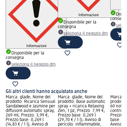
Dispon
Informazioni
consegn
Disponibile per la
selez
consegna
seleziona il negozio dm
Informazioni
Disponibile per la
consegna
seleziona il negozio dm
Gli altri clienti hanno acquistato anche
Marca: glade; Nome del
Marca: glade; Nome del
Marca: R
prodotto: Ricarica Sensual
prodotto: Base automatic
prodotto:
Sandalwood e Jasmine per
spray + ricarica Relaxing
60 notti 
diffusore automatic spray,
Zen, 1 pz; Prezzo: 7,99 €;
contro le
269 ml; Prezzo: 3,99 €;
Prezzo base: 0,269 l
Prezzo: 
Prezzo base: 0,269 l
(29,70 € / 1 l); Avviso di
base: 2 p
(14,83 € / 1 l); Avviso di
pericolo: infiammabile,
Avviso di