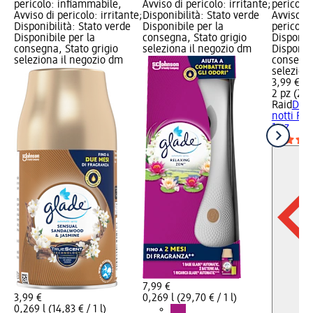
pericolo: infiammabile,
Avviso di pericolo: irritante;
pericolos
Avviso di pericolo: irritante;
Disponibilità: Stato verde
Avviso di
Disponibilità: Stato verde
Disponibile per la
pericolo
Disponibile per la
consegna, Stato grigio
Disponibi
consegna, Stato grigio
seleziona il negozio dm
Disponibi
seleziona il negozio dm
consegna
selezion
3,99 €
2 pz (2,0
Raid
Diff
notti Fam
1 pz
7,99 €
3,99 €
0,269 l (29,70 € / 1 l)
0,269 l (14,83 € / 1 l)