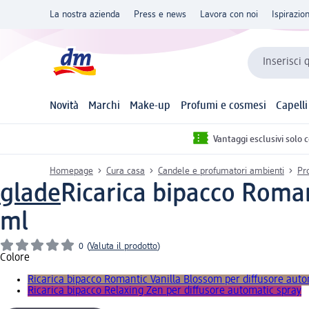
La nostra azienda
Press e news
Lavora con noi
Ispirazio
Inserisci 
Novità
Marchi
Make-up
Profumi e cosmesi
Capelli
Vantaggi esclusivi solo 
Homepage
Cura casa
Candele e profumatori ambienti
Pr
glade
Ricarica bipacco Roman
ml
0
(
Valuta il prodotto
)
Colore
Ricarica bipacco Romantic Vanilla Blossom per diffusore auto
Ricarica bipacco Relaxing Zen per diffusore automatic spray