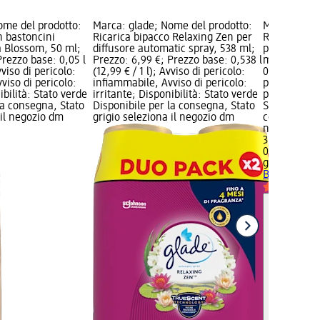
ome del prodotto:
Marca: glade; Nome del prodotto:
Marca: glad
 bastoncini
Ricarica bipacco Relaxing Zen per
Ricarica Exo
a Blossom, 50 ml;
diffusore automatic spray, 538 ml;
per diffuso
Prezzo base: 0,05 l
Prezzo: 6,99 €; Prezzo base: 0,538 l
ml; Prezzo:
vviso di pericolo:
(12,99 € / 1 l); Avviso di pericolo:
0,269 l (14,8
viso di pericolo:
infiammabile, Avviso di pericolo:
pericolo: in
ibilità: Stato verde
irritante; Disponibilità: Stato verde
pericolo: irr
la consegna, Stato
Disponibile per la consegna, Stato
Stato verde 
 il negozio dm
grigio seleziona il negozio dm
consegna, St
negozio dm
3,99 €
0,269 l (14,8
glade
Ricari
Blossoms pe