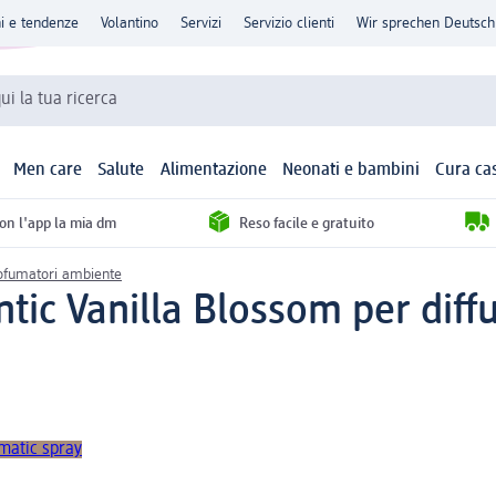
ni e tendenze
Volantino
Servizi
Servizio clienti
Wir sprechen Deutsch
qui la tua ricerca
Men care
Salute
Alimentazione
Neonati e bambini
Cura ca
con l'app la mia dm
Reso facile e gratuito
ofumatori ambiente
tic Vanilla Blossom per diff
matic spray