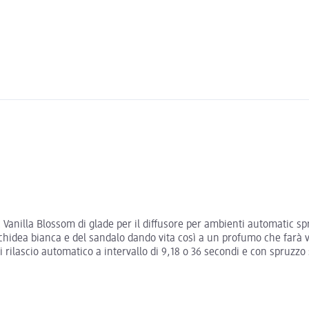
anilla Blossom di glade per il diffusore per ambienti automatic spra
rchidea bianca e del sandalo dando vita così a un profumo che farà vi
 di rilascio automatico a intervallo di 9,18 o 36 secondi e con spruz