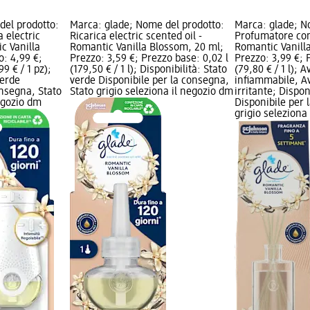
del prodotto:
Marca: glade; Nome del prodotto:
Marca: glade; N
a electric
Ricarica electric scented oil -
Profumatore con
c Vanilla
Romantic Vanilla Blossom, 20 ml;
Romantic Vanill
o: 4,99 €;
Prezzo: 3,59 €; Prezzo base: 0,02 l
Prezzo: 3,99 €; 
9 € / 1 pz);
(179,50 € / 1 l); Disponibilità: Stato
(79,80 € / 1 l); A
verde
verde Disponibile per la consegna,
infiammabile, Av
onsegna, Stato
Stato grigio seleziona il negozio dm
irritante; Dispon
negozio dm
Disponibile per 
grigio seleziona