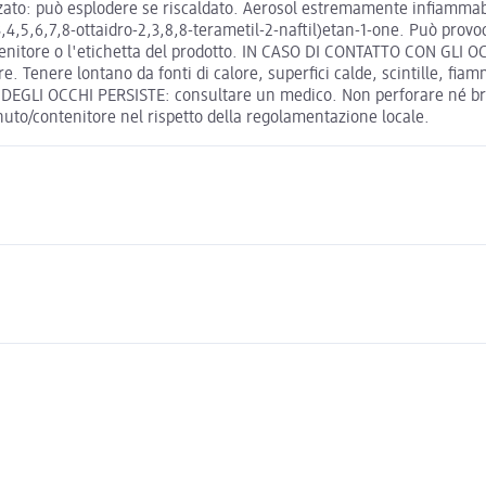
zato: può esplodere se riscaldato. Aerosol estremamente infiammab
3,4,5,6,7,8-ottaidro-2,3,8,8-terametil-2-naftil)etan-1-one. Può provo
ntenitore o l'etichetta del prodotto. IN CASO DI CONTATTO CON GLI O
re. Tenere lontano da fonti di calore, superfici calde, scintille, fi
E DEGLI OCCHI PERSISTE: consultare un medico. Non perforare né bru
enuto/contenitore nel rispetto della regolamentazione locale.