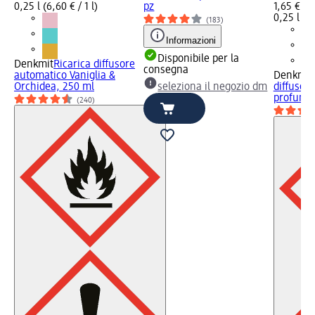
0,25 l (6,60 € / 1 l)
pz
1,65 €
0,25 l (6,
(183)
Informazioni
Disponibile per la
Denkmit
Ricarica diffusore
consegna
automatico Vaniglia &
Denkmit
Orchidea, 250 ml
seleziona il negozio dm
diffusor
profumo 
(240)