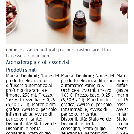
Come le essenze naturali possono trasformare il tuo
Ol
benessere quotidiano
Aromaterapia e oli essenziali
Prodotti simili
Marca: Denkmit; Nome del
Marca: Denkmit; Nome del
Marca: A
prodotto: Ricarica per
prodotto: Ricarica diffusore
prodotto:
diffusore automatico al
automatico Vaniglia &
diffusor
profumo di arancia e
Orchidea, 250 ml; Prezzo:
gas Acti
limone, 250 ml; Prezzo:
1,65 €; Prezzo base: 0,25 l
marina e
1,65 €; Prezzo base: 0,25 l
(6,60 € / 1 l); Marchio dm
ml; Prez
(6,60 € / 1 l); Marchio dm
grafica; Avviso di pericolo:
base: 0,2
grafica; Avviso di pericolo:
infiammabile, Avviso di
Avviso di
infiammabile, Avviso di
pericolo: irritante;
infiammab
pericolo: irritante;
Disponibilità: Stato verde
Stato ve
Disponibilità: Stato verde
Disponibile per la
la conse
Disponibile per la
consegna, Stato grigio
selezion
consegna, Stato grigio
seleziona il negozio dm
6,99 €