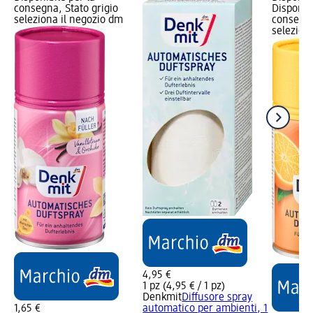
consegna, Stato grigio
Disponibi
seleziona il negozio dm
consegna
selezion
4,95 €
1 pz (4,95 € / 1 pz)
Denkmit
Diffusore spray
1,65 €
automatico per ambienti, 1