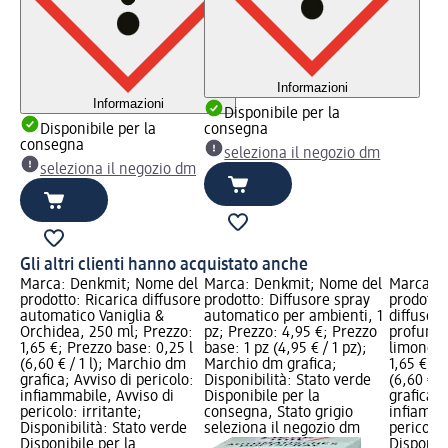
Informazioni
Informazioni
Disponibile per la
Disponibile per la
consegna
consegna
seleziona il negozio dm
seleziona il negozio dm
Gli altri clienti hanno acquistato anche
Marca: Denkmit; Nome del
Marca: Denkmit; Nome del
Marca: 
prodotto: Ricarica diffusore
prodotto: Diffusore spray
prodotto:
automatico Vaniglia &
automatico per ambienti, 1
diffusor
Orchidea, 250 ml; Prezzo:
pz; Prezzo: 4,95 €; Prezzo
profumo 
1,65 €; Prezzo base: 0,25 l
base: 1 pz (4,95 € / 1 pz);
limone, 
(6,60 € / 1 l); Marchio dm
Marchio dm grafica;
1,65 €; P
grafica; Avviso di pericolo:
Disponibilità: Stato verde
(6,60 € /
infiammabile, Avviso di
Disponibile per la
grafica; 
pericolo: irritante;
consegna, Stato grigio
infiamma
Disponibilità: Stato verde
seleziona il negozio dm
pericolo:
Disponibile per la
Disponibi