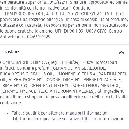
temperature superiori a 50°C/122°F. Smaltire il prodotto/recipiente
in conformità con le normative locali. Contiene
TETRAHYDROLINALOOL, 4-TERT-BUTYLCYCLOHEXYL ACETATE. Può
provocare una reazione allergica. In caso di sensibilità al profumo,
utilizzare con cautela. I deodoranti per ambienti non sostituiscono
le buone pratiche igieniche. UFI: DH90-H09J-U00V-GJVC. Centro
Antiveleni: n. 02/66101029.
Sostanze
COMPOSIZIONE CHIMICA (Reg. CE 648/04): ≥ 30%: idrocarburi
alifatici. Contiene profumi (GERANIOL, ANISE ALCOHOL,
EUCALYPTUS GLOBULUS OIL, LIMONENE, CITRUS AURANTIUM PEEL
OIL, ALPHA-ISOMETHYL IONONE, DIMETHYL PHENETYL ACETATE,
TRIMETHYLCYCLOPENTENYL METHYL- ISOPENTENOL, MENTHOL,
TETRAMETHYL ACETYLOCTAHYDRONAPHTALENES). Gli ingredienti
elencati nello shop online possono differire da quelli riportati sulla
confezione.
Fai clic sul link per ottenere maggiori informazioni
dall'Unione europea sulle sostanze.
Ulteriori informazioni