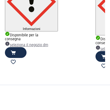
Informazioni
Disponibile per la
consegna
Dispon
consegn
seleziona il negozio dm
selez