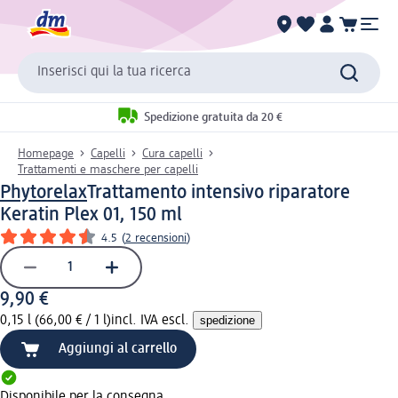
Inserisci qui la tua ricerca
Spedizione gratuita da 20 €
Homepage
Capelli
Cura capelli
Trattamenti e maschere per capelli
Phytorelax
Trattamento intensivo riparatore
Keratin Plex 01, 150 ml
4.5
(
2 recensioni
)
9,90 €
0,15 l (66,00 € / 1 l)
incl. IVA escl.
spedizione
Aggiungi al carrello
Disponibile per la consegna