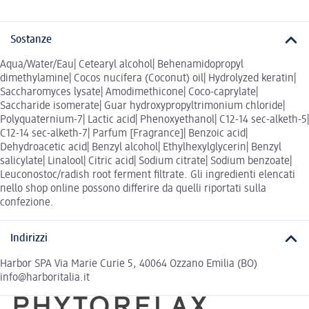
Sostanze
Aqua/Water/Eau| Cetearyl alcohol| Behenamidopropyl
dimethylamine| Cocos nucifera (Coconut) oil| Hydrolyzed keratin|
Saccharomyces lysate| Amodimethicone| Coco-caprylate|
Saccharide isomerate| Guar hydroxypropyltrimonium chloride|
Polyquaternium-7| Lactic acid| Phenoxyethanol| C12-14 sec-alketh-5|
C12-14 sec-alketh-7| Parfum [Fragrance]| Benzoic acid|
Dehydroacetic acid| Benzyl alcohol| Ethylhexylglycerin| Benzyl
salicylate| Linalool| Citric acid| Sodium citrate| Sodium benzoate|
Leuconostoc/radish root ferment filtrate. Gli ingredienti elencati
nello shop online possono differire da quelli riportati sulla
confezione.
Indirizzi
Harbor SPA Via Marie Curie 5, 40064 Ozzano Emilia (BO)
info@harboritalia.it