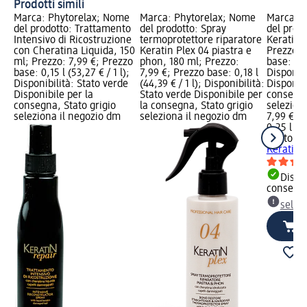
Prodotti simili
Marca: Phytorelax; Nome
Marca: Phytorelax; Nome
Marca: P
del prodotto: Trattamento
del prodotto: Spray
del prod
Intensivo di Ricostruzione
termoprotettore riparatore
Keratin 
con Cheratina Liquida, 150
Keratin Plex 04 piastra e
Prezzo: 
ml; Prezzo: 7,99 €; Prezzo
phon, 180 ml; Prezzo:
base: 0,25
base: 0,15 l (53,27 € / 1 l);
7,99 €; Prezzo base: 0,18 l
Disponibi
Disponibilità: Stato verde
(44,39 € / 1 l); Disponibilità:
Disponibi
Disponibile per la
Stato verde Disponibile per
consegna
consegna, Stato grigio
la consegna, Stato grigio
selezion
seleziona il negozio dm
seleziona il negozio dm
7,99 €
0,25 l (31
Phytorel
Keratin 
Dispon
consegn
selez