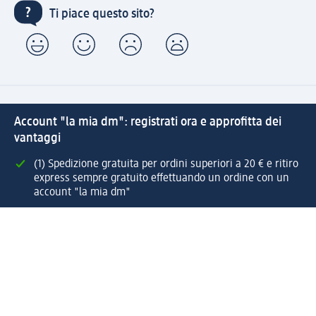
Ti piace questo sito?
Account "la mia dm": registrati ora e approfitta dei
vantaggi
(1) Spedizione gratuita per ordini superiori a 20 € e ritiro
express sempre gratuito effettuando un ordine con un
account "la mia dm"
Reso facile e veloce
Offerte e suggerimenti su misura per te
Crea il tuo account "la mia dm"