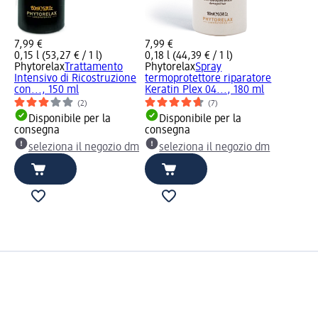
7,99 €
7,99 €
0,15 l (53,27 € / 1 l)
0,18 l (44,39 € / 1 l)
Phytorelax
Trattamento
Phytorelax
Spray
Intensivo di Ricostruzione
termoprotettore riparatore
con..., 150 ml
Keratin Plex 04..., 180 ml
(2)
(7)
Disponibile per la
Disponibile per la
consegna
consegna
seleziona il negozio dm
seleziona il negozio dm