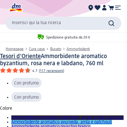
Inserisci qui la tua ricerca
Spedizione gratuita da 20 €
Homepage
Cura casa
Bucato
Ammorbidenti
Tesori d'Oriente
Ammorbidente aromatico
byzantium, rosa nera e labdano, 760 ml
4.7
(
117 recensioni
)
Con profumo
Con profumo
Colore
Ammorbidente aromatico Hammam, argan e fiori d'arancio
Ammorbidente aromatico ayurveda, amla e patchouli
Ammorbidente aromatico muschio bianco