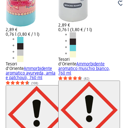
2,89 €
2,89 €
0,76 l (3,80 € / 1 l)
0,76 l (3,80 € / 1 l)
Tesori
Tesori
d'Oriente
Ammorbidente
d'Oriente
Ammorbidente
aromatico muschio bianco,
aromatico ayurveda, amla
760 ml
e patchouli, 760 ml
(82)
(108)