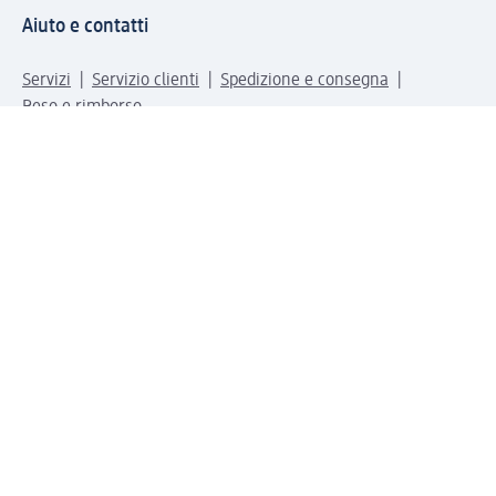
Aiuto e contatti
Servizi
Servizio clienti
Spedizione e consegna
Reso e rimborso
L'azienda
La nostra azienda
Corporate Responsibility
Lavora con noi
Press e news
Espansione
Un mondo di prodotti
Il mondo dm
Punti vendita
Il nostro Journal
Vivere consapevoli con dm
Sigilli e certificazioni