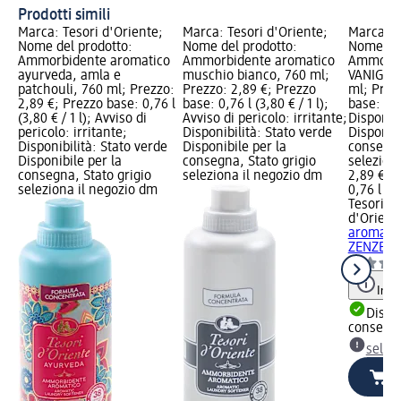
Prodotti simili
Marca: Tesori d'Oriente;
Marca: Tesori d'Oriente;
Marca: T
Nome del prodotto:
Nome del prodotto:
Nome del
Ammorbidente aromatico
Ammorbidente aromatico
Ammorbi
ayurveda, amla e
muschio bianco, 760 ml;
VANIGLIA
patchouli, 760 ml; Prezzo:
Prezzo: 2,89 €; Prezzo
ml; Prez
2,89 €; Prezzo base: 0,76 l
base: 0,76 l (3,80 € / 1 l);
base: 0,76
(3,80 € / 1 l); Avviso di
Avviso di pericolo: irritante;
Disponibi
pericolo: irritante;
Disponibilità: Stato verde
Disponibi
Disponibilità: Stato verde
Disponibile per la
consegna
Disponibile per la
consegna, Stato grigio
selezion
consegna, Stato grigio
seleziona il negozio dm
2,89 €
seleziona il negozio dm
0,76 l (3,
Tesori
d'Orient
aromatic
ZENZERO
Info
Dispon
consegn
selez