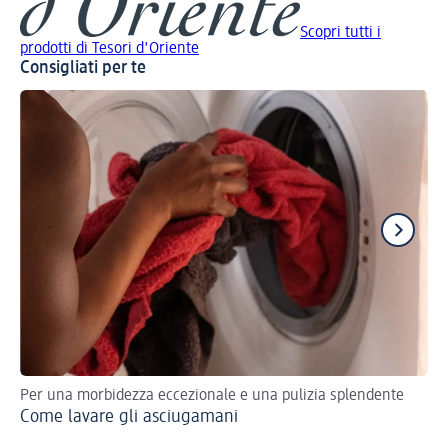
Scopri tutti i
prodotti di Tesori d'Oriente
Consigliati per te
Per una morbidezza eccezionale e una pulizia splendente
Man
Come lavare gli asciugamani
sem
Pu