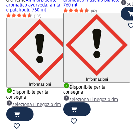
d'Oriente
Ammorbidente
aromatico muschio bianco,
selez
aromatico ayurveda, amla
760 ml
e patchouli, 760 ml
(82)
(108)
Informazioni
Informazioni
Disponibile per la
Disponibile per la
consegna
consegna
seleziona il negozio dm
seleziona il negozio dm