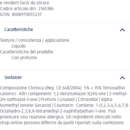
e renderli facili da stirare.
Codice articolo dm: 2165386
GTIN: 8008970055237
Caratteristiche
Texture / consistenza / applicazione:
Liquido
Caratteristiche del prodotto:
Con profumo
Sostanze
Composizione Chimica (Reg. CE 648/2004): 5% < 15% Tensioattivi
cationici. Altri componenti: 1,2-benzisotiazol-3(2H)-one | 2-methyl-
2H-isothiazol-3-one | Profumi | Linalool | Citronellol | Alpha-
Isomethyl Ionone Geraniol | Coumarin. Contiene: 1-(1,2,3,4,5,6,7,8-
Octahydro-2,3,8,8-tetramethyl-2-naphthyl)ethan-1-one. Può
provocare una reazione allergica. Gli ingredienti elencati nello
shop online possono differire da quelli riportati sulla confezione.