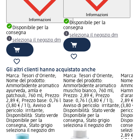
Informazioni
Informazioni
Disponibile per la
Disponibile per la
consegna
consegna
seleziona il negozio dm
seleziona il negozio dm
Gli altri clienti hanno acquistato anche
Marca: Tesori d'Oriente;
Marca: Tesori d'Oriente;
Marca: T
Nome del prodotto:
Nome del prodotto:
Nome del
Ammorbidente aromatico
Ammorbidente aromatico
Ammorbi
ayurveda, amla e
muschio bianco, 760 ml;
Hammam, 
patchouli, 760 ml; Prezzo:
Prezzo: 2,89 €; Prezzo
d'arancio
2,89 €; Prezzo base: 0,76 l
base: 0,76 l (3,80 € / 1 l);
2,89 €; P
(3,80 € / 1 l); Avviso di
Avviso di pericolo: irritante;
(3,80 € / 
pericolo: irritante;
Disponibilità: Stato verde
pericolo:
Disponibilità: Stato verde
Disponibile per la
Disponibi
Disponibile per la
consegna, Stato grigio
Disponibi
consegna, Stato grigio
seleziona il negozio dm
consegna
seleziona il negozio dm
selezion
2,89 €