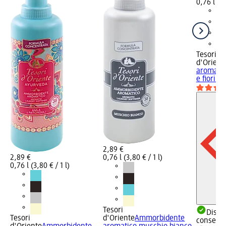
0,76 l (3,
Tesori
d'Orient
aromati
e fiori...
2,89 €
2,89 €
0,76 l (3,80 € / 1 l)
0,76 l (3,80 € / 1 l)
Tesori
Dispon
Tesori
d'Oriente
Ammorbidente
consegn