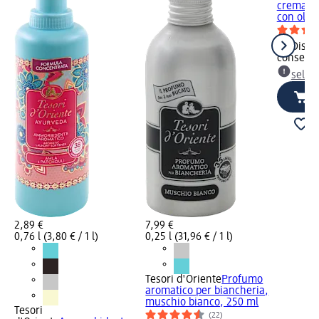
crema a
con olio 
Dispon
consegn
selez
2,89 €
7,99 €
0,76 l (3,80 € / 1 l)
0,25 l (31,96 € / 1 l)
Tesori d'Oriente
Profumo
aromatico per biancheria,
muschio bianco, 250 ml
Tesori
(22)