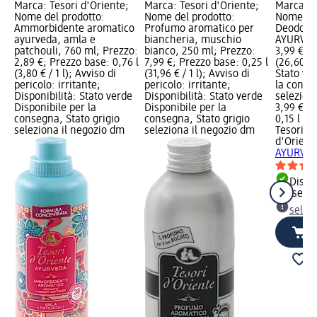
Marca: Tesori d'Oriente;
Marca: Tesori d'Oriente;
Marca: T
Nome del prodotto:
Nome del prodotto:
Nome del
Ammorbidente aromatico
Profumo aromatico per
Deodoran
ayurveda, amla e
biancheria, muschio
AYURVEDA
patchouli, 760 ml; Prezzo:
bianco, 250 ml; Prezzo:
3,99 €; P
2,89 €; Prezzo base: 0,76 l
7,99 €; Prezzo base: 0,25 l
(26,60 € /
(3,80 € / 1 l); Avviso di
(31,96 € / 1 l); Avviso di
Stato ve
pericolo: irritante;
pericolo: irritante;
la conse
Disponibilità: Stato verde
Disponibilità: Stato verde
selezion
Disponibile per la
Disponibile per la
3,99 €
consegna, Stato grigio
consegna, Stato grigio
0,15 l (26
seleziona il negozio dm
seleziona il negozio dm
Tesori
d'Orient
AYURVED
Dispon
consegn
selez