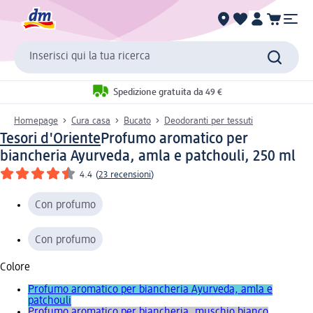
Inserisci qui la tua ricerca
Spedizione gratuita da 49 €
Homepage
Cura casa
Bucato
Deodoranti per tessuti
Tesori d'Oriente
Profumo aromatico per
biancheria Ayurveda, amla e patchouli, 250 ml
4.4
(
23 recensioni
)
Con profumo
Con profumo
Colore
Profumo aromatico per biancheria Ayurveda, amla e
patchouli
Profumo aromatico per biancheria, muschio bianco