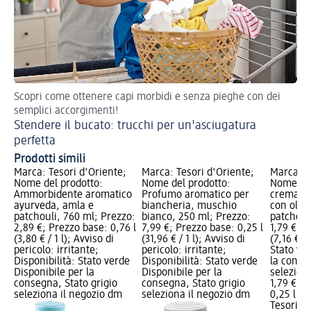
Scopri come ottenere capi morbidi e senza pieghe con dei
Sco
semplici accorgimenti!
ca
Stendere il bucato: trucchi per un'asciugatura
La
perfetta
Prodotti simili
Marca: Tesori d'Oriente;
Marca: Tesori d'Oriente;
Marca: T
Nome del prodotto:
Nome del prodotto:
Nome del
Ammorbidente aromatico
Profumo aromatico per
crema a
ayurveda, amla e
biancheria, muschio
con olio 
patchouli, 760 ml; Prezzo:
bianco, 250 ml; Prezzo:
patchoul
2,89 €; Prezzo base: 0,76 l
7,99 €; Prezzo base: 0,25 l
1,79 €; P
(3,80 € / 1 l); Avviso di
(31,96 € / 1 l); Avviso di
(7,16 € / 
pericolo: irritante;
pericolo: irritante;
Stato ve
Disponibilità: Stato verde
Disponibilità: Stato verde
la conse
Disponibile per la
Disponibile per la
selezion
consegna, Stato grigio
consegna, Stato grigio
1,79 €
seleziona il negozio dm
seleziona il negozio dm
0,25 l (7,
Tesori d