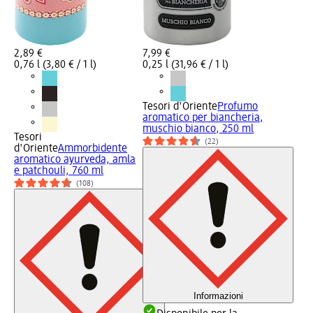
2,89 €
7,99 €
0,76 l (3,80 € / 1 l)
0,25 l (31,96 € / 1 l)
Tesori d'Oriente
Profumo
aromatico per biancheria,
muschio bianco, 250 ml
Tesori
(22)
d'Oriente
Ammorbidente
aromatico ayurveda, amla
e patchouli, 760 ml
(108)
Informazioni