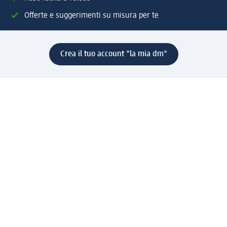
Offerte e suggerimenti su misura per te
Crea il tuo account "la mia dm"
Aiuto e contatti
Servizi
Servizio clienti
Spedizione e consegna
Reso e rimborso
L'azienda
La nostra azienda
Corporate Responsibility
Lavora con noi
Press e news
Espansione
Un mondo di prodotti
Il mondo dm