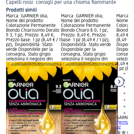
Capelli rossi: consigli per una chioma fiammante
Prodotti simili
Marca: GARNIER olia;
Marca: GARNIER olia;
Marca: G
Nome del prodotto:
Nome del prodotto:
Nome del
Colorazione Permanente
Colorazione Permanente
Coloraz
Biondo Chiarissimo Dorato
Biondo Chiaro 8.0, 1 pz;
Biondo 7.
9.3, 1 pz; Prezzo: 8,49 €;
Prezzo: 8,49 €; Prezzo
8,49 €; P
Prezzo base: 1 pz (8,49 € / 1
base: 1 pz (8,49 € / 1 pz);
(8,49 € / 
pz); Disponibilità: Stato
Disponibilità: Stato verde
Disponibi
verde Disponibile per la
Disponibile per la
Disponibi
consegna, Stato grigio
consegna, Stato grigio
consegna
seleziona il negozio dm
seleziona il negozio dm
selezion
8,49 €
1 pz (8,49
+1
GARNIER 
Permanen
pz