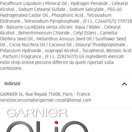
Paraffinum Liquidum / Mineral Oil , Hydrogen Peroxide , Cetearyl
Alcohol , Sodium Cetearyl Sulfate , Sodium Salicylate , PEG-40
Hydrogenated Castor Oil , Phosphoric Acid , Tetrasodium
Etidronate , Tetrasodium Pyrophosphate , (F.I.L. C244015/1) 1119728
B - Balsamo Luce&Seta senza siliconi: Aqua / Water , Cetearyl
Alcohol , Behentrimonium Chloride , Cetyl Esters , Camellia
Oleifera Seed Oil , Helianthus Annuus Seed Oil / Sunflower Seed
Oil , Cocos Nucifera Oil / Coconut Oil , Dilauryl Thiodipropionate ,
Potassium Hydroxide , Isopropyl Alcohol , Tocopherol, Benzoic Acid
, Parfum / Fragrance , (F.I.L. Z282167/1) Gli ingredienti elencati
nello shop online possono differire da quelli riportati sulla
confezione.
Indirizzi
GARNIER 14, Rue Royale 75008, Paris - France
servizioconsumatorigarnier.corpit@loreal.com