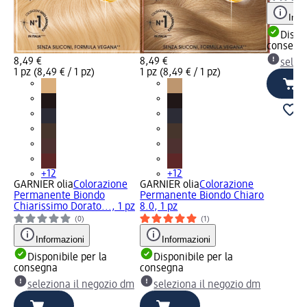
Info
Dispon
consegn
8,49 €
8,49 €
selez
1 pz (8,49 € / 1 pz)
1 pz (8,49 € / 1 pz)
+12
+12
GARNIER olia
Colorazione
GARNIER olia
Colorazione
Permanente Biondo
Permanente Biondo Chiaro
Chiarissimo Dorato..., 1 pz
8.0, 1 pz
(0)
(1)
Informazioni
Informazioni
Disponibile per la
Disponibile per la
consegna
consegna
seleziona il negozio dm
seleziona il negozio dm