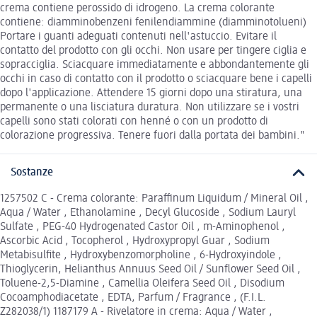
crema contiene perossido di idrogeno. La crema colorante
contiene: diamminobenzeni fenilendiammine (diamminotolueni)
Portare i guanti adeguati contenuti nell'astuccio. Evitare il
contatto del prodotto con gli occhi. Non usare per tingere ciglia e
sopracciglia. Sciacquare immediatamente e abbondantemente gli
occhi in caso di contatto con il prodotto o sciacquare bene i capelli
dopo l'applicazione. Attendere 15 giorni dopo una stiratura, una
permanente o una lisciatura duratura. Non utilizzare se i vostri
capelli sono stati colorati con henné o con un prodotto di
colorazione progressiva. Tenere fuori dalla portata dei bambini."
Sostanze
1257502 C - Crema colorante: Paraffinum Liquidum / Mineral Oil ,
Aqua / Water , Ethanolamine , Decyl Glucoside , Sodium Lauryl
Sulfate , PEG-40 Hydrogenated Castor Oil , m-Aminophenol ,
Ascorbic Acid , Tocopherol , Hydroxypropyl Guar , Sodium
Metabisulfite , Hydroxybenzomorpholine , 6-Hydroxyindole ,
Thioglycerin, Helianthus Annuus Seed Oil / Sunflower Seed Oil ,
Toluene-2,5-Diamine , Camellia Oleifera Seed Oil , Disodium
Cocoamphodiacetate , EDTA, Parfum / Fragrance , (F.I.L.
Z282038/1) 1187179 A - Rivelatore in crema: Aqua / Water ,